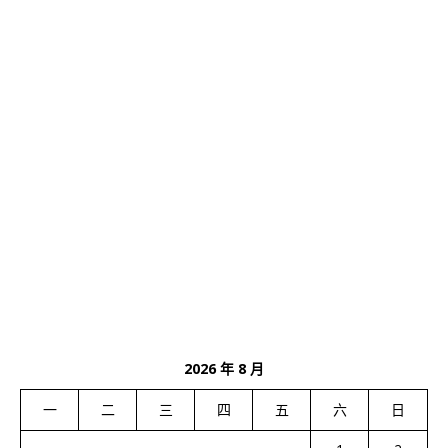
2026 年 8 月
一
二
三
四
五
六
日