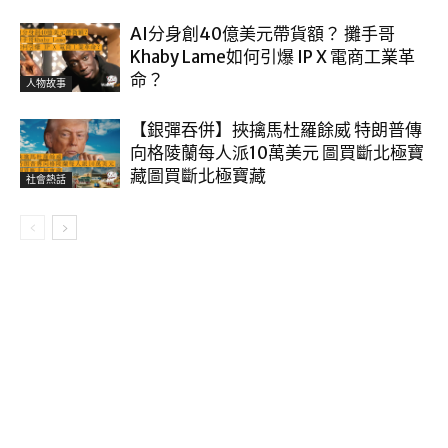
AI分身創40億美元帶貨額？ 攤手哥
Khaby Lame如何引爆 IP X 電商工業革
命？
人物故事
【銀彈吞併】挾擒馬杜羅餘威 特朗普傳
向格陵蘭每人派10萬美元 圖買斷北極寶
藏圖買斷北極寶藏
社會熱話