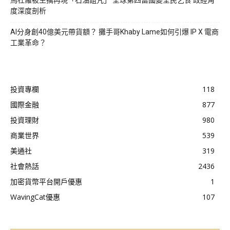
馬杜羅被生擒再現「石油詛咒」 全球第四富國變全民乞食 政經角
度深度剖析
AI分身創40億美元帶貨額？ 攤手哥Khaby Lame如何引爆 IP X 電商
工業革命？
投資專欄
118
國際金融
877
投資理財
980
商業世界
539
美通社
319
社會熱話
2436
加密貨幣平台開戶優惠
1
WavingCat優惠
107