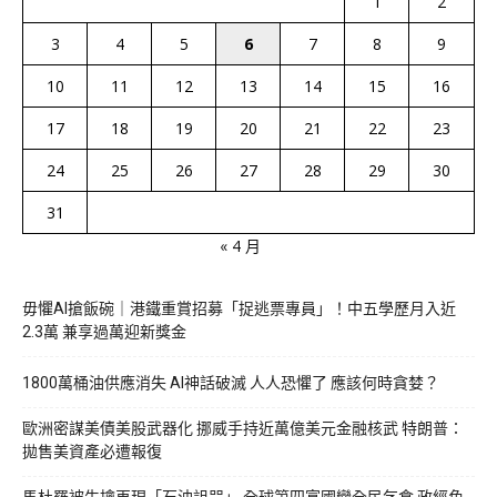
1
2
3
4
5
6
7
8
9
10
11
12
13
14
15
16
17
18
19
20
21
22
23
24
25
26
27
28
29
30
31
« 4 月
毋懼AI搶飯碗｜港鐵重賞招募「捉逃票專員」！中五學歷月入近
2.3萬 兼享過萬迎新獎金
1800萬桶油供應消失 AI神話破滅 人人恐懼了 應該何時貪婪？
歐洲密謀美債美股武器化 挪威手持近萬億美元金融核武 特朗普：
拋售美資產必遭報復