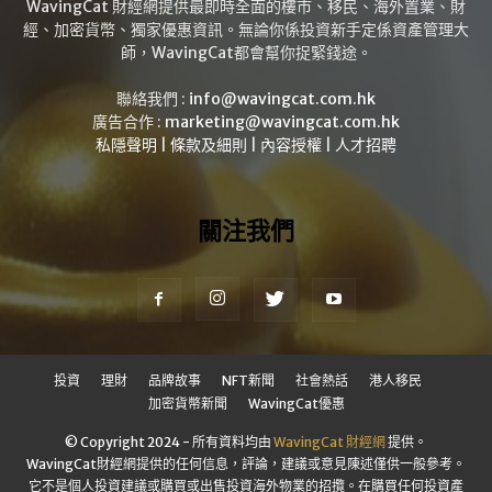
WavingCat 財經網提供最即時全面的樓市、移民、海外置業、財
經、加密貨幣、獨家優惠資訊。無論你係投資新手定係資產管理大
師，WavingCat都會幫你捉緊錢途。
聯絡我們 :
info@wavingcat.com.hk
廣告合作 :
marketing@wavingcat.com.hk
私隱聲明
|
條款及細則
|
內容授權
|
人才招聘
關注我們
投資
理財
品牌故事
NFT新聞
社會熱話
港人移民
加密貨幣新聞
WavingCat優惠
© Copyright 2024 - 所有資料均由
WavingCat 財經網
提供。
WavingCat財經網提供的任何信息，評論，建議或意見陳述僅供一般參考。
它不是個人投資建議或購買或出售投資海外物業的招攬。在購買任何投資產