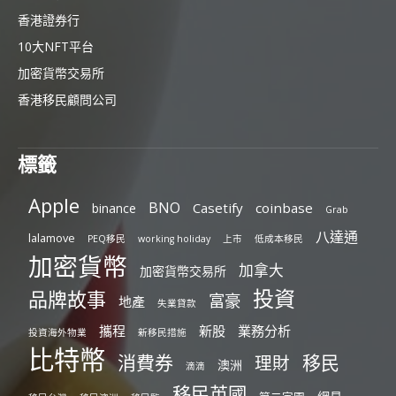
香港證券行
10大NFT平台
加密貨幣交易所
香港移民顧問公司
標籤
Apple
BNO
Casetify
coinbase
binance
Grab
八達通
lalamove
PEQ移民
working holiday
上市
低成本移民
加密貨幣
加拿大
加密貨幣交易所
投資
品牌故事
富豪
地產
失業貸款
攜程
新股
業務分析
投資海外物業
新移民措施
比特幣
消費券
移民
理財
澳洲
滴滴
移民英國