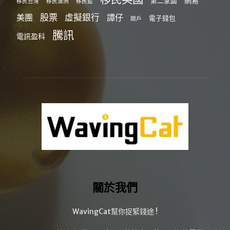
網易
第二家園
移民台灣
移民澳洲
移民監
股票
虛擬銀行
美團
譚仔
電子錢包
開戶
騰訊
電訊盈科
關於我們
WavingCat幫你捉緊錢途 !