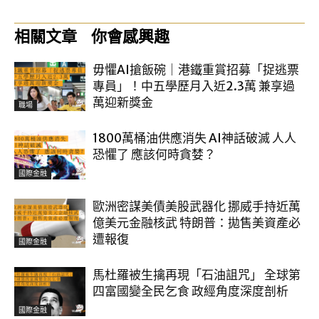
相關文章
你會感興趣
毋懼AI搶飯碗｜港鐵重賞招募「捉逃票
專員」！中五學歷月入近2.3萬 兼享過
萬迎新獎金
職場
1800萬桶油供應消失 AI神話破滅 人人
恐懼了 應該何時貪婪？
國際金融
歐洲密謀美債美股武器化 挪威手持近萬
億美元金融核武 特朗普：拋售美資產必
遭報復
國際金融
馬杜羅被生擒再現「石油詛咒」 全球第
四富國變全民乞食 政經角度深度剖析
國際金融