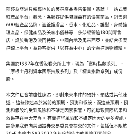
莎莎為亞洲具領導地位的美粧產品零售集團，憑藉「一站式美
粧產品平台」概念，為顧客提供包羅萬有的優質商品，銷售逾
600個產品品牌，涵蓋護膚品、香水、化粧品、護髮、身體護
理產品、保健產品及美容小儀器等。莎莎經營逾180間零售
店，設於香港及澳門特區、中國內地及馬來西亞，並結合多渠
道線上平台，為顧客提供「以客為中心」的全渠道購物體驗。
集團於1997年在香港聯交所上市，現為「富時指數系列」、
「摩根士丹利資本國際指數系列」及「標普指數系列」成份
股。
本文件包含前瞻性陳述，即對未來事件的預計、預估或其他陳
述。 這些陳述基於當前的預期、預測和假設，而這些預期、預
測和假設均受到風險和不確定因素影響，可能導致實際結果和
效果存在重大差異。 有關這些風險和不確定因素的更多資訊，
請參見我們向美國證券交易委員會提交的文件，包括但不限於
20-F 表格中 SAP 2022 年年度報告內的風險因素部分。