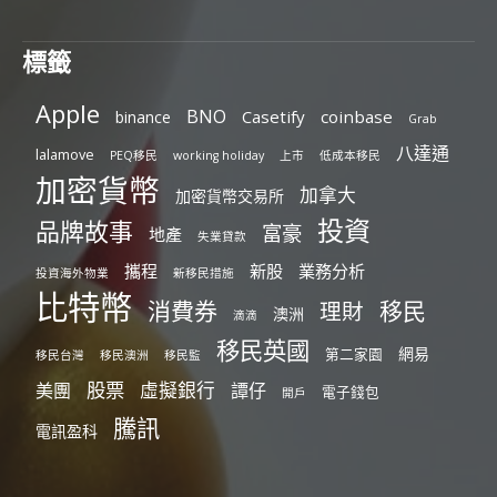
標籤
Apple
BNO
Casetify
coinbase
binance
Grab
八達通
lalamove
PEQ移民
working holiday
上市
低成本移民
加密貨幣
加拿大
加密貨幣交易所
投資
品牌故事
富豪
地產
失業貸款
攜程
新股
業務分析
投資海外物業
新移民措施
比特幣
消費券
移民
理財
澳洲
滴滴
移民英國
網易
第二家園
移民台灣
移民澳洲
移民監
股票
虛擬銀行
美團
譚仔
電子錢包
開戶
騰訊
電訊盈科