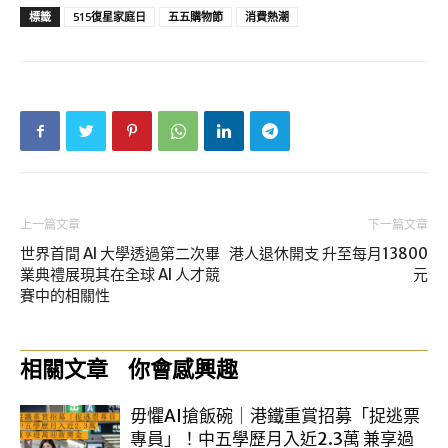
標籤
515復星家庭日
五五購物節
消費熱潮
上一篇文章
下一篇文章
世界首間 AI 大學透過第二次畢
港人退休開支 升至每月13800
業典禮展現其在全球 AI 人才競
元
賽中的相關性
相關文章
你會感興趣
毋懼AI搶飯碗｜港鐵重賞招募「捉逃票
專員」！中五學歷月入近2.3萬 兼享過