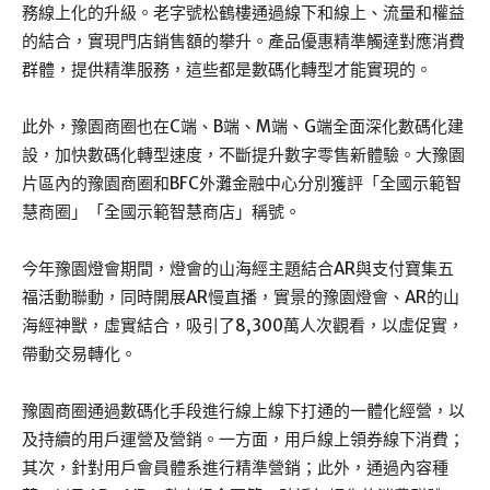
務線上化的升級。老字號松鶴樓通過線下和線上、流量和權益
的結合，實現門店銷售額的攀升。產品優惠精準觸達對應消費
群體，提供精準服務，這些都是數碼化轉型才能實現的。
此外，豫園商圈也在C端、B端、M端、G端全面深化數碼化建
設，加快數碼化轉型速度，不斷提升數字零售新體驗。大豫園
片區內的豫園商圈和BFC外灘金融中心分別獲評「全國示範智
慧商圈」「全國示範智慧商店」稱號。
今年豫園燈會期間，燈會的山海經主題結合AR與支付寶集五
福活動聯動，同時開展AR慢直播，實景的豫園燈會、AR的山
海經神獸，虛實結合，吸引了8,300萬人次觀看，以虛促實，
帶動交易轉化。
豫園商圈通過數碼化手段進行線上線下打通的一體化經營，以
及持續的用戶運營及營銷。一方面，用戶線上領券線下消費；
其次，針對用戶會員體系進行精準營銷；此外，通過內容種