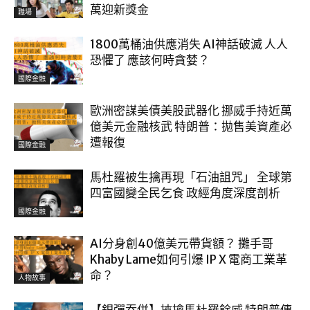
萬迎新獎金
職場
1800萬桶油供應消失 AI神話破滅 人人
恐懼了 應該何時貪婪？
國際金融
歐洲密謀美債美股武器化 挪威手持近萬
億美元金融核武 特朗普：拋售美資產必
遭報復
國際金融
馬杜羅被生擒再現「石油詛咒」 全球第
四富國變全民乞食 政經角度深度剖析
國際金融
AI分身創40億美元帶貨額？ 攤手哥
Khaby Lame如何引爆 IP X 電商工業革
命？
人物故事