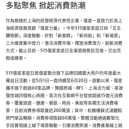
多點聚焦 掀起消費熱潮
作為根植於上海的民營經濟代表性企業，復星一直致力於為上
海經濟發展貢獻「復星力量」。今年515復星家庭日與「五五
購物節」深度聯動，針對「新客群」「新供給」和「新場景」
三大維度集中發力，激活消費市場，釋放消費潛力，創新消費
方式。截止目前，515復星家庭日全渠道銷售近百億，交出亮
眼成績單。
515復星家庭日是復星聯合旗下品牌回饋廣大用戶的年度最大
權益日活動，從5月1日一直持續至6月20日。啟動以來，復星
攜手旗下超過60家品牌，豫園商城、BFC、上海活力城、寧波
復悅城四個核心商圈，首次在互聯網平台發放超過15億元消費
券，覆蓋旅遊、健康、餐飲、時尚、美妝等各類生活消費場
景，目前消費券領取量近200萬張；其中，松鶴樓蘇式湯麵館
熱門單品暢銷，消費券領取超60萬張。整體活動通過數智化
手段實現線上線下場景聯動，引爆消費熱潮。消費產業線上銷