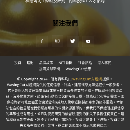
私隱聲明
|
條款及細則
|
內容授權
|
人才招聘
關注我們
投資
理財
品牌故事
NFT新聞
社會熱話
港人移民
加密貨幣新聞
WavingCat優惠
© Copyright 2024 - 所有資料均由
WavingCat 財經網
提供。
WavingCat財經網提供的任何信息，評論，建議或意見陳述僅供一般參考。
它不是個人投資建議或購買或出售投資海外物業的招攬。在購買任何投資產
品、海外物業之前，請確保行動符合您的投資目標，財務狀況和特定需求。國
際投資者可能面臨因貨幣波動和/或地方稅收或限製而產生的額外風險。本網
站包含的信息是從我們認為可靠的公開來源獲得的，但我們不保證所提供信息
的準確性或有用性，並且對使用研究的讀者所遭受的損失不承擔任何責任。建
議和意見如有更改，恕不另行通知。請記住，投資可能會上下波動，投資可能
失去所有價值的可能性，過去的表現並不預示未來的結果。