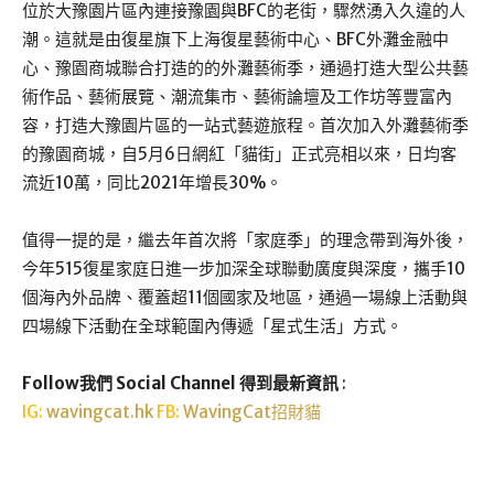
位於大豫園片區內連接豫園與BFC的老街，驟然湧入久違的人
潮。這就是由復星旗下上海復星藝術中心、BFC外灘金融中
心、豫園商城聯合打造的的外灘藝術季，通過打造大型公共藝
術作品、藝術展覽、潮流集市、藝術論壇及工作坊等豐富內
容，打造大豫園片區的一站式藝遊旅程。首次加入外灘藝術季
的豫園商城，自5月6日網紅「貓街」正式亮相以來，日均客
流近10萬，同比2021年增長30%。
值得一提的是，繼去年首次將「家庭季」的理念帶到海外後，
今年515復星家庭日進一步加深全球聯動廣度與深度，攜手10
個海內外品牌、覆蓋超11個國家及地區，通過一場線上活動與
四場線下活動在全球範圍內傳遞「星式生活」方式。
Follow我們 Social Channel 得到最新資訊
:
IG:
wavingcat.hk
FB:
WavingCat招財貓