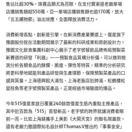
售佔比超30%，珠寶品類尤為亮眼，在支付寶渠道老廟單場
店播銷售額超550萬，亞一單場店播銷售額也逾170萬，放大
「五五購物節」溢出效應，全面釋放消費活力。
消費新增長點，創新是引擎。在新消費產業賽道上，復星旗下
豫園股份就在活動期間展示了最新的科研成果和原創設計力。
豫園文化飲食集團科創中心展示了老字號餐飲品牌佈局預製菜
新賽道的研發「利器」——預製食品質構分析儀，可以做到檢
測分析各類食品的酥爛、脆度、彈性等特質，精準的分析研究
將更科學地賦能到產品研發與生產環節，保障預製菜產品的口
感與質量。上海德興館大湯包、上海老飯店肚肺湯、松鶴樓松
鼠桂魚等老字號預製菜產品，正是經過市場驗證的爆品。
今年515復星家庭日覆蓋240餘款復星生態內重點主推產品，
其中近百款為「515」首發新品。老字號的跨界就讓消費者眼
前一亮。比如上海錶攜手上美影《大鬧天宮》的聯名限量款，
還有老廟力邀國際知名設計師Thomas.V推出的「事事金安」