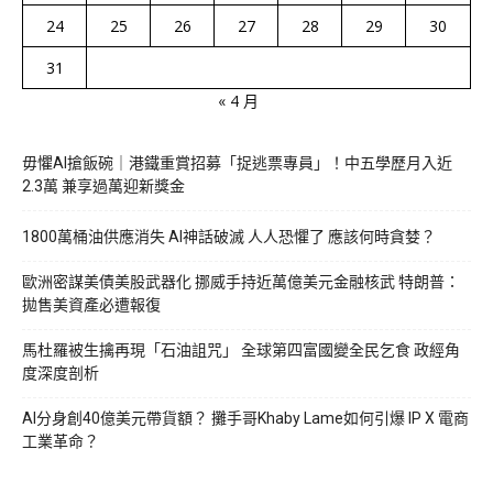
24
25
26
27
28
29
30
31
« 4 月
毋懼AI搶飯碗｜港鐵重賞招募「捉逃票專員」！中五學歷月入近
2.3萬 兼享過萬迎新獎金
1800萬桶油供應消失 AI神話破滅 人人恐懼了 應該何時貪婪？
歐洲密謀美債美股武器化 挪威手持近萬億美元金融核武 特朗普：
拋售美資產必遭報復
馬杜羅被生擒再現「石油詛咒」 全球第四富國變全民乞食 政經角
度深度剖析
AI分身創40億美元帶貨額？ 攤手哥Khaby Lame如何引爆 IP X 電商
工業革命？