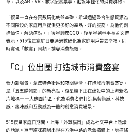
草，以及AR、VR、數字紀念票等，貼近年輕化的消費群體。
「復星一直在夯實數碼化底盤基礎，希望通過整合生態資源為
不同階段的家庭用戶提供更多好的產品、好的服務，為他們創
造價值，解決痛點。」復星聯席CGO、復星星選董事長孟文博
表示，515復星家庭日要通過數碼化為家庭用戶帶去幸福，同
時實現「數實」同頻，擴容消費能級。
「C」位出圈 打造城市消費盛宴
發力新場景，聚焦特色街區和夜間經濟，打造城市消費盛宴，
是「五五購物節」的新亮點。復星旗下正在建設中的上海新名
片地標——大豫園片區，也為消費者們打造集藝術感、科技
感、趣味感和互動感為一體的創意消費場景。
515復星家庭日期間，上海「外灘貓街」成為社交平台上熱議
的話題。巨型貓咪牆繪出現在方浜中路的老舊牆體上，讓這條