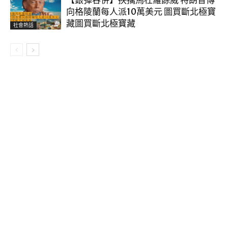
【銀彈吞併】挾擒馬杜羅餘威 特朗普傳
向格陵蘭每人派10萬美元 圖買斷北極寶
藏圖買斷北極寶藏
社會熱話