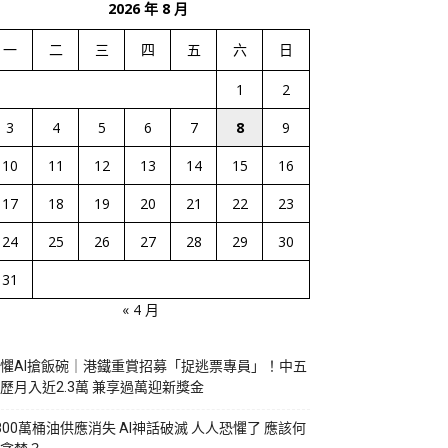
2026 年 8 月
一
二
三
四
五
六
日
1
2
3
4
5
6
7
8
9
10
11
12
13
14
15
16
17
18
19
20
21
22
23
24
25
26
27
28
29
30
31
« 4 月
懼AI搶飯碗｜港鐵重賞招募「捉逃票專員」！中五
歷月入近2.3萬 兼享過萬迎新獎金
800萬桶油供應消失 AI神話破滅 人人恐懼了 應該何