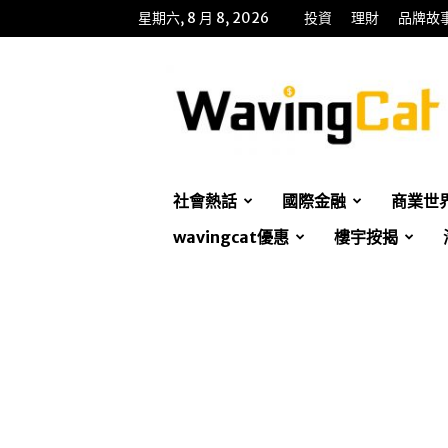
星期六, 8 月 8, 2026
投資
理財
品牌故
WavingCat
招
財
貓
社會熱話
國際金融
商業世
wavingcat優惠
樓宇按揭