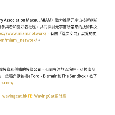
ry Association Macau, MIAM）致力推動元宇宙技術創新
業參與者和愛好者社區，共同探討元宇宙所帶來的技術與文
ps://www.miam.network/
。有關「造夢空間」展覽的更
com/miam_network/
。
股權投資和併購的投資公司。公司專注於區塊鏈、科技產品
獸包括eToro、Bitmain和The Sandbox。欲了
ap.com/
G:
wavingcat.hk
FB:
WavingCat招財貓