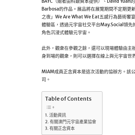
BAYC（兩者由科銀資本提供）、David Yuan的M
Barbosa的作品。展品將在展覽期間不定期
之夜」We Are What We Eat五感行
體驗區，透過元宇宙社交平台May.Social
角色沉浸式體驗元宇宙。
此外，觀衆在參觀之餘，還可以現場體驗由主
身到場的觀衆，則可以選擇在線上與元宇宙世
MIAM成員正念資本是這次活動的協辦方。該公
司。
Table of Contents
活動資訊
有關澳門元宇宙產業協會
有關正念資本