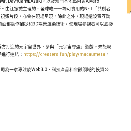
r. DavYuan和Azuki，以及澳門本地藝術家Álvaro
更新。由江振誠主理的、全球唯一一場可食用的NFT「共創者
為藝術饗宴視頻片段，亦會在現場呈現。除此之外，現場還設置互動
領先的面部動作捕捉和3D場景渲染技術，使現場參觀者可以虛擬
辦方打造的元宇宙世界，參與「元宇宙尋蛋」遊戲。未能親
界進行連結：
https://createra.fun/play/macaumeta
。
司為一家專注於Web3.0、科技產品和金融領域的投資公