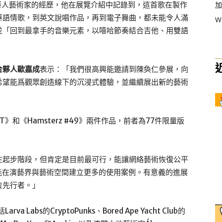
加
為海外華人藝術家的經歷，他在展覽介紹中記錄到，這首歌在製作
華語情歌，到英文說唱作品，再到電子舞曲，都未能令人滿
W
並「回到最拿手的音樂元素，以嘻哈節奏結合吉他、用雙語
合夥人歐嘉成
表示：「我們很高興能邀請到陳奐仁參展，向
希望能爲觀眾創造線下的沉浸式體驗，並繼續展出新的藝術
NFT》和《Hamsterz #49》兩件作品，前者為77件限量版
在起步階段，但肯定是目前最可行，能讓網絡藝術恢復公平
能在演藝界與藝術空間建立更多的使用案例。有意義的進展
位先行者。」
abs的CryptoPunks、Bored Ape Yacht Club的