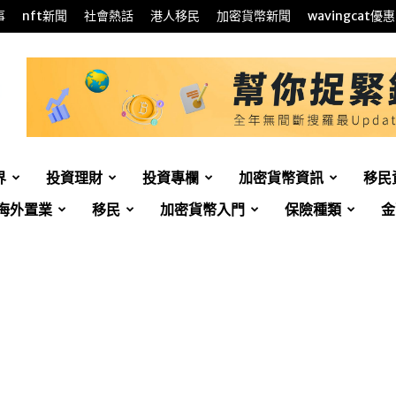
事
nft新聞
社會熱話
港人移民
加密貨幣新聞
wavingcat優惠
界
投資理財
投資專欄
加密貨幣資訊
移民
海外置業
移民
加密貨幣入門
保險種類
金