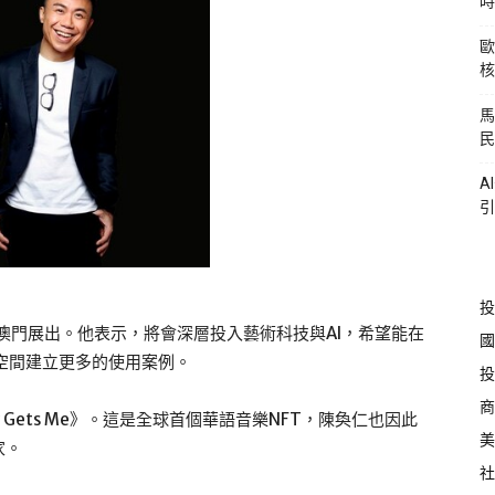
時
歐
核
馬
民
A
引
投
首次在澳門展出。他表示，將會深層投入藝術科技與AI，希望能在
國
空間建立更多的使用案例。
投
商
 Gets Me》。這是全球首個華語音樂NFT，陳奐仁也因此
美
家。
社