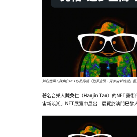
知名音樂人陳奐仁NFT作品亮相「造夢空間：元宇宙新浪潮」藝
著名音樂人
陳奐仁
（
Hanjin Tan
）的NFT藝術
宙新浪潮」NFT展覽中展出。展覽於澳門巴黎人