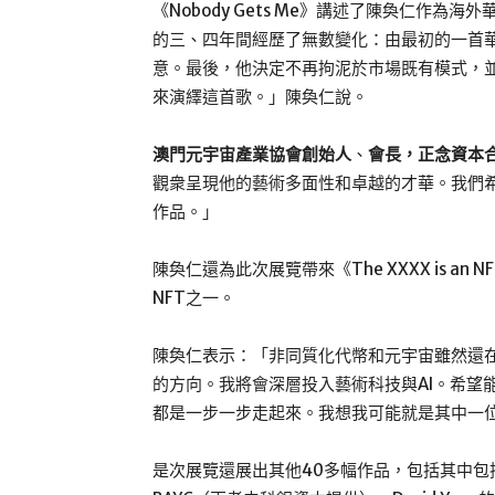
《Nobody Gets Me》講述了陳奐仁作
的三、四年間經歷了無數變化：由最初的一首
意。最後，他決定不再拘泥於市場既有模式，
來演繹這首歌。」陳奐仁說。
澳門元宇宙產業協會創始人
、
會長，正念資本
觀衆呈現他的藝術多面性和卓越的才華。我們
作品。」
陳奐仁還為此次展覽帶來《The XXXX is an 
NFT之一。
陳奐仁表示：「非同質化代幣和元宇宙雖然還
的方向。我將會深層投入藝術科技與AI。希望
都是一步一步走起來。我想我可能就是其中一
是次展覽還展出其他40多幅作品，包括其中包括Larva L