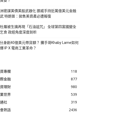
貪婪？
洲密謀美債美股武器化 挪威手持近萬億美元金融
武 特朗普：拋售美資產必遭報復
杜羅被生擒再現「石油詛咒」 全球第四富國變全
乞食 政經角度深度剖析
I分身創40億美元帶貨額？ 攤手哥Khaby Lame如何
爆 IP X 電商工業革命？
資專欄
118
際金融
877
資理財
980
業世界
539
通社
319
會熱話
2436