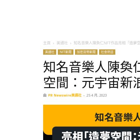
主頁
美通社
知名音樂人陳奐仁NFT作品亮相「造夢
美通社
NFT新聞
加密貨幣新聞
社會熱話
知名音樂人陳奐仁
空間：元宇宙新
由
PR Newswire美通社
-
25 4 月, 2023