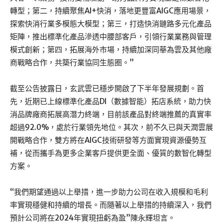
轉型；第二，持續聚焦AI+快消，落地更豐富AIGC應用場景，
探索快消行業多模態大模型；第三，打造快消鏈路多元化產品
矩陣，推出標準化產品滲透中腰部客戶，引領行業業務與管理
模式創新；第四，拓展海外市場，持續加深同華為雲及其他廠
商戰略合作，共築行業協同生態圈。”
截至公告披露日，玄武雲已穩步開啟了下半年發展規劃。首
先，近期已上線標準化產品DI（數據智能）拓店系統，助力快
消品牌廠商拓展高潛力終端，目前該產品對終端推薦的真實率
超過92.0%，處於行業領先地位。其次，前不久已與天潤雲展
開戰略合作，雙方將在AIGC技術研發等方面實現資源優勢互
補，從而攜手為更多企業客戶提供更全面、優質的數智化轉型
方案。
“我們期望通過以上舉措，進一步助力公司在收入規模和毛利
率實現穩健和持續的增長。而隨著以上舉措的持續深入，我們
預計公司將在2024年實現扭虧為盈”陳永輝坦言。