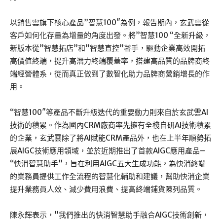
以銷售雲旗下核心產品”智慧100″為例，報告期內，玄武雲從
客戶如何化存量為增量的角度出發。將”智慧100 “全新升級，
新版本從”智慧拓店”和”智慧直控”著手，驅動企業高效開拓
高價值終端，提升高潛力終端覆蓋率，搭建高品質的品牌商終
端經營體系，從而真正做到了數智化助力品牌商營銷增長的作
用。
“智慧100″等產品不斷升級迭代的重要動力則來自於玄武雲AI
技術的積累。作為國內CRM廠商率先擁有全棧自研AI技術積累
的企業，玄武雲除了將AI賦能CRM產品外，也在上半年順勢拓
展AIGC技術應用領域，並於近期推出了首款AIGC應用產品–
“快消智慧助手”，旨在利用AIGC五大生成功能，為快消終端
的業務員提供工作全流程的智慧化輔助和建議，幫助快消企業
提升業務員人效、減少費用浪費、提高終端鋪貨陳列品質。
陳永輝表示，”我們推出的快消智慧助手融合AIGC技術創新，