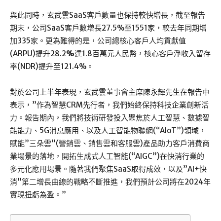
與此同時，玄武雲SaaS客戶數量也保持較快增長，截至報告
期末，公司SaaS客戶數增長27.5%至1551家，較去年同期增
加335家。更為難得的是，公司總核心客戶人均貢獻值
(ARPU)提升28.2
%
達1.8百萬元人民幣，核心客戶淨收入留存
率(NDR)提升至121.4%。
對於公司上半年表現，玄武雲董事會主席陳永輝先生在報告中
表示，”作為智慧CRM先行者，我們始終保持科技企業創新活
力。報告期內，我們將技術研發投入聚焦於人工智慧、數據智
能能力、5G消息應用、以及人工智能物聯網(“AIoT”)領域，
賦能”三朵雲”(營銷雲、銷售雲和客服雲)產品助力客戶消費商
業場景的落地，開拓生成式人工智能(“AIGC”)在快消行業的
多元化應用場景。隨著我們聚焦SaaS取得成效，以及”AI+快
消”第二增長曲線的戰略不斷推進，我們預計公司將在2024年
實現扭虧為盈。”