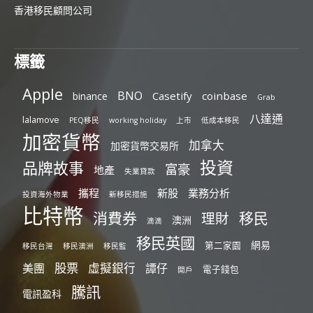
香港移民顧問公司
標籤
Apple
BNO
Casetify
coinbase
binance
Grab
八達通
lalamove
PEQ移民
working holiday
上市
低成本移民
加密貨幣
加拿大
加密貨幣交易所
投資
品牌故事
富豪
地產
失業貸款
攜程
新股
業務分析
投資海外物業
新移民措施
比特幣
消費券
移民
理財
澳洲
滴滴
移民英國
網易
第二家園
移民台灣
移民澳洲
移民監
股票
虛擬銀行
美團
譚仔
電子錢包
開戶
騰訊
電訊盈科