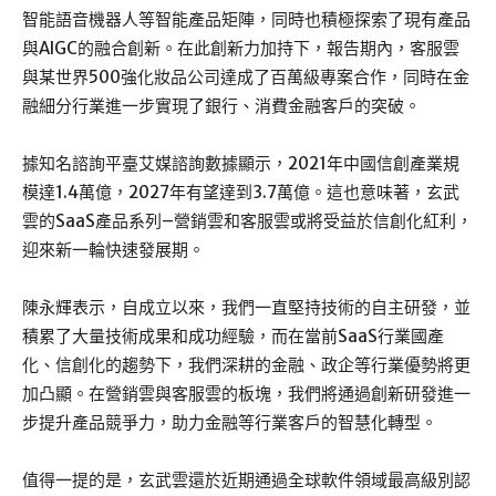
智能語音機器人等智能產品矩陣，同時也積極探索了現有產品
與AIGC的融合創新。在此創新力加持下，報告期內，客服雲
與某世界500強化妝品公司達成了百萬級專案合作，同時在金
融細分行業進一步實現了銀行、消費金融客戶的突破。
據知名諮詢平臺艾媒諮詢數據顯示，2021年中國信創產業規
模達1.4萬億，2027年有望達到3.7萬億。這也意味著，玄武
雲的SaaS產品系列–營銷雲和客服雲或將受益於信創化紅利，
迎來新一輪快速發展期。
陳永輝表示，自成立以來，我們一直堅持技術的自主研發，並
積累了大量技術成果和成功經驗，而在當前SaaS行業國產
化、信創化的趨勢下，我們深耕的金融、政企等行業優勢將更
加凸顯。在營銷雲與客服雲的板塊，我們將通過創新研發進一
步提升產品競爭力，助力金融等行業客戶的智慧化轉型。
值得一提的是，玄武雲還於近期通過全球軟件領域最高級別認