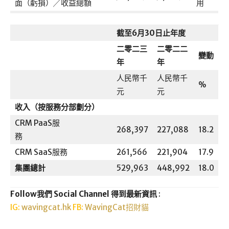
面（虧損）╱收益總額
用
截至6月30日止年度
二零二三
二零二二
變動
年
年
人民幣千
人民幣千
%
元
元
收入（按服務分部劃分）
CRM PaaS服
268,397
227,088
18.2
務
CRM SaaS服務
261,566
221,904
17.9
集團總計
529,963
448,992
18.0
Follow我們 Social Channel 得到最新資訊
:
IG:
wavingcat.hk
FB:
WavingCat招財貓