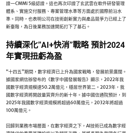
證—CMMI 5級認證。這也再次印證了玄武雲在軟件研發管理
體系、實施交付服務、專案管理水準等方面處於國際前沿水
準。同時，也表明公司在技術創新實力與產品競爭力已經上了
新臺階，為日後業務加速開拓打下了基石。
持續深化”AI+快消”戰略
預計2024
年實現扭虧為盈
“十四五”期間，數字經濟已上升為國家戰略，發展前景廣闊。
據國家網信辦發布的《數字中國發展報告》顯示，2022年我
國數字經濟規模達50.2萬億元，穩居世界第二。2023年，我
國數字經濟將開啟量質齊升的新十年。據中國信通院預計，到
2025年我國數字經濟規模將超過60萬億元，2032年將超過
100萬億元。
回歸到業務市場層面，在數字經濟之下，AI技術已成為數字經