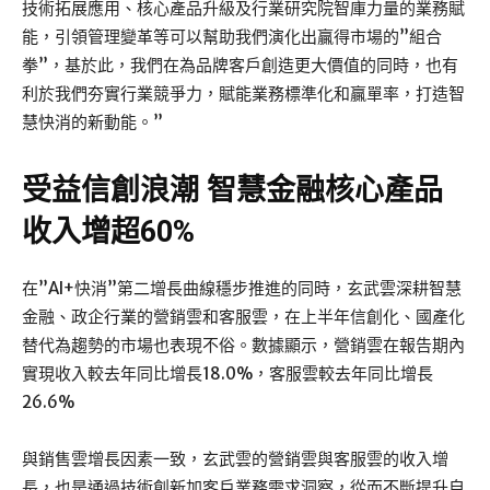
技術拓展應用、核心產品升級及行業研究院智庫力量的業務賦
能，引領管理變革等可以幫助我們演化出贏得市場的”組合
拳”，基於此，我們在為品牌客戶創造更大價值的同時，也有
利於我們夯實行業競爭力，賦能業務標準化和贏單率，打造智
慧快消的新動能。”
受益信創浪潮
智慧金融核心產品
收入增超60%
在”AI+快消”第二增長曲線穩步推進的同時，玄武雲深耕智慧
金融、政企行業的營銷雲和客服雲，在上半年信創化、國產化
替代為趨勢的市場也表現不俗。數據顯示，營銷雲在報告期內
實現收入較去年同比增長18.0%，客服雲較去年同比增長
26.6%
與銷售雲增長因素一致，玄武雲的營銷雲與客服雲的收入增
長，也是通過技術創新加客戶業務需求洞察，從而不斷提升自