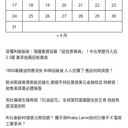
17
18
19
20
21
22
23
24
25
26
27
28
29
30
31
« 4 月
毋懼AI搶飯碗｜港鐵重賞招募「捉逃票專員」！中五學歷月入近
2.3萬 兼享過萬迎新獎金
1800萬桶油供應消失 AI神話破滅 人人恐懼了 應該何時貪婪？
歐洲密謀美債美股武器化 挪威手持近萬億美元金融核武 特朗普：
拋售美資產必遭報復
馬杜羅被生擒再現「石油詛咒」 全球第四富國變全民乞食 政經角
度深度剖析
AI分身創40億美元帶貨額？ 攤手哥Khaby Lame如何引爆 IP X 電商
工業革命？