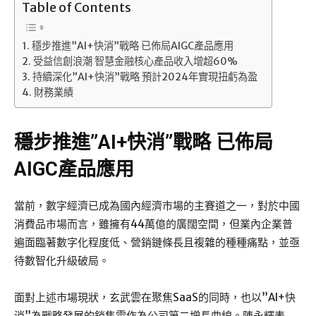
Table of Contents
穩步推進”AI+快消”戰略 已佈局AIGC產品應用
受益信創浪潮 智慧金融核心產品收入增超60%
持續深化”AI+快消”戰略 預計2024年實現扭虧為盈
財務業績
穩步推進”AI+快消”戰略
已佈局
AIGC產品應用
當前，數字經濟已成為國內經濟市場的主賽道之一，對於中國
消費品市場而言，雖擁有44萬億的廣闊空間，但業內企業普
遍面臨著數字化程度低、營銷鏈條長且複雜的種種痛點，並亟
待數智化升級破局。
面對上述市場現狀，玄武雲在聚焦SaaS的同時，也以”AI+快
消”為戰略發展的銷售雲作為公司第二增長曲線。陳永輝表