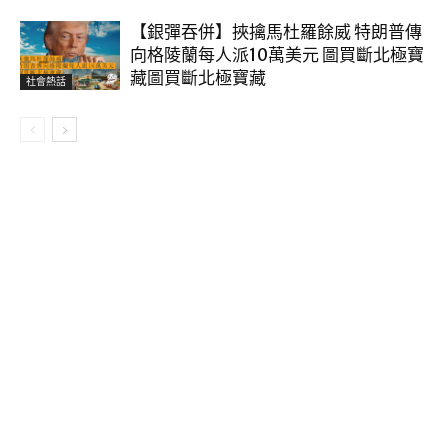
【銀彈吞併】挾擒馬杜羅餘威 特朗普傳
向格陵蘭每人派10萬美元 圖買斷北極寶
藏圖買斷北極寶藏
社會熱話