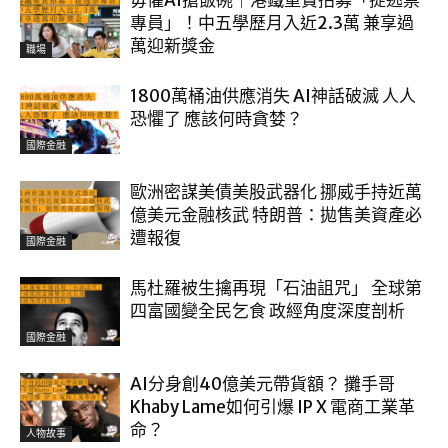
毋懼AI搶飯碗｜港鐵重賞招募「捉逃票
專員」！中五學歷月入近2.3萬 兼享過
萬迎新獎金
職場
1800萬桶油供應消失 AI神話破滅 人人
恐懼了 應該何時貪婪？
國際金融
歐洲密謀美債美股武器化 挪威手持近萬
億美元金融核武 特朗普：拋售美資產必
遭報復
國際金融
馬杜羅被生擒再現「石油詛咒」 全球第
四富國變全民乞食 政經角度深度剖析
國際金融
AI分身創40億美元帶貨額？ 攤手哥
Khaby Lame如何引爆 IP X 電商工業革
命？
人物故事