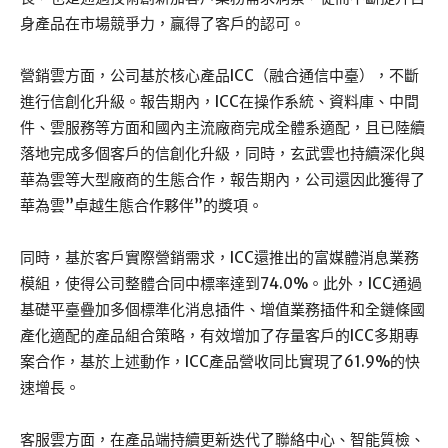
身產品在市場競爭力，贏得了客戶的認可。
營銷雲方面，公司基於核心產品ICC（融合通信中臺），不斷
進行信創化升級。報告期內，ICC在操作系統、資料庫、中間
件、雲服務等方面和國內主流廠商完成全體系適配，且已陸續
落地完成多個客戶的信創化升級，同時，玄武雲也持續深化與
華為雲等大型廠商的生態合作，報告期內，公司還因此獲得了
華為雲”卓越生態合作夥伴”的獎項。
同時，基於客戶實際營銷需求，ICC還推出的富媒體消息業務
模組，使得公司整體合同中標率達到74.0%。此外，ICC通過
基礎平臺疊加多個標準化消息插件、增值業務插件和全鏈條國
產化適配的產品組合策略，有效增加了存量客戶的ICC多期專
案合作，基於上述動作，ICC產品營收同比實現了61.9%的快
速增長。
客服雲方面，在產品端持續更新迭代了聯絡中心、智能質檢、