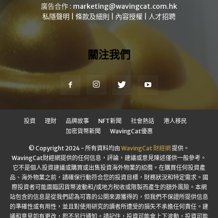
廣告合作 :
marketing@wavingcat.com.hk
私隱聲明
|
條款及細則
|
內容授權
|
人才招聘
關注我們
投資
理財
品牌故事
NFT新聞
社會熱話
港人移民
加密貨幣新聞
WavingCat優惠
© Copyright 2024 - 所有資料均由
WavingCat 財經網
提供。
WavingCat財經網提供的任何信息，評論，建議或意見陳述僅供一般參考。
它不是個人投資建議或購買或出售投資海外物業的招攬。在購買任何投資產
品、海外物業之前，請確保行動符合您的投資目標，財務狀況和特定需求。國
際投資者可能面臨因貨幣波動和/或地方稅收或限製而產生的額外風險。本網
站包含的信息是從我們認為可靠的公開來源獲得的，但我們不保證所提供信息
的準確性或有用性，並且對使用研究的讀者所遭受的損失不承擔任何責任。建
議和意見如有更改，恕不另行通知。請記住，投資可能會上下波動，投資可能