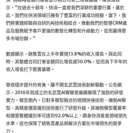
示，”在過去十餘年，快消一直是我們深耕的重要行業，基於
此，我們在快消領域已擁有了豐富的行業成功經驗，當下，我
們將實踐經驗與自研的AI技術相結合，推動我們的智慧CRM產
品及服務賦予客戶更強的數智化轉型和升級動力，從而贏得更
多市場份額。”
數據顯示，銷售雲在上半年實現13.8%的收入增長。與此同
時，其整體合同訂單金額同比增長達50.0%，從而為下半年的
收入增長打下堅實基礎。
營收穩步提升的背後，離不開玄武雲技術創新驅動。公告顯
示，2016年就成立的玄武雲AI實驗室繼續展現了強勁的研發
實力，報告期內，已對多模型融合的視頻拼接技術、端側AI模
型、高精度價簽識別技術進行了研發升級，其端側模型覆蓋率
和價簽整體識別率可達到92.0%以上，躋身快消垂直領域領先
水準，這也保障了銷售雲產品與解決方案在市場領先的競爭
力。