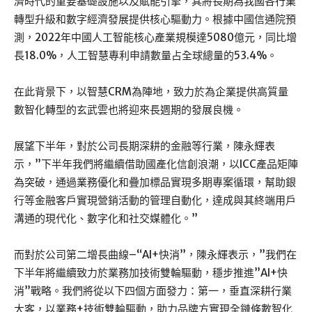
濟時代的重要基礎設施以及賦能引擎，其將長期為我國各行業
轉型升級和數字經濟發展提供核心驅動力。根據中國信通院預
測，2022年中國人工智能核心產業規模達5080億元，同比增
長18.0%，人工智慧專利申請數量占全球總量的53.4%。
在此背景下，以智慧CRM為陣地，致力於為企業提供高質量
數智化轉型的玄武雲也將迎來長週期的發展良機。
展望下半年，對於公司長期深耕的金融等行業，陳永輝表
示，”下半年我們將繼續借助國產化信創浪潮，以ICC產品矩陣
為突破，通過業務優化和疊加標品實現多期專案循環，幫助銀
行等金融客戶實現營銷活動的管理自動化，達成與其終端用戶
溝通的現代化、數字化和社交媒體化。”
而對於公司第二增長曲線–“AI+快消”，陳永輝表示，”我們在
下半年將繼續致力於業務加技術雙輪驅動，穩步推進”AI+快
消”戰略。我們將從以下四個方面發力：第一，垂直深耕行業
大客，以業務+技術雙輪驅動，助力品牌方實現全鏈條數智化