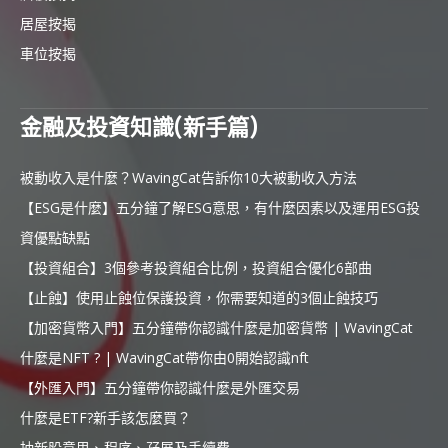
居屋按揭
車位按揭
金融及投資知識(新手篇)
被動收入是什麼？WavingCat告訴你10大被動收入方法
【ESG是什麼】五分鐘了解ESG意思，有什麼因素以及運用ESG投
資優點缺點
【投資組合】3個參考投資組合比例，投資組合優化6部曲
【止蝕】使用止蝕位保護投資，你需要知道的3個止蝕技巧
【加密貨幣入門】五分鐘帶你認識什麼是加密貨幣 | WavingCat
什麼是NFT ? | WavingCat帶你由0開始認識nft
【外匯入門】五分鐘帶你認識什麼是外匯交易
什麼是ETF?新手該怎麼買？
抽新股意思、程序、孖展及手續費