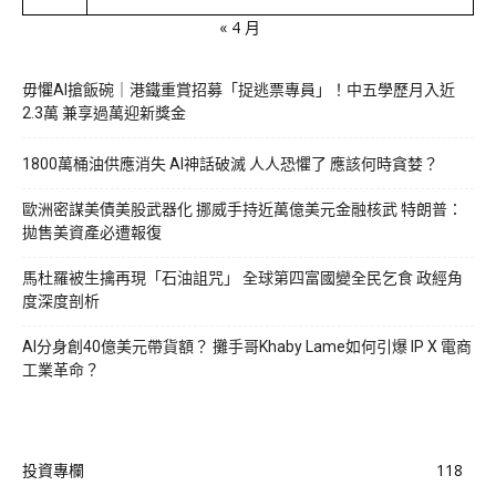
« 4 月
毋懼AI搶飯碗｜港鐵重賞招募「捉逃票專員」！中五學歷月入近
2.3萬 兼享過萬迎新獎金
1800萬桶油供應消失 AI神話破滅 人人恐懼了 應該何時貪婪？
歐洲密謀美債美股武器化 挪威手持近萬億美元金融核武 特朗普：
拋售美資產必遭報復
馬杜羅被生擒再現「石油詛咒」 全球第四富國變全民乞食 政經角
度深度剖析
AI分身創40億美元帶貨額？ 攤手哥Khaby Lame如何引爆 IP X 電商
工業革命？
投資專欄
118