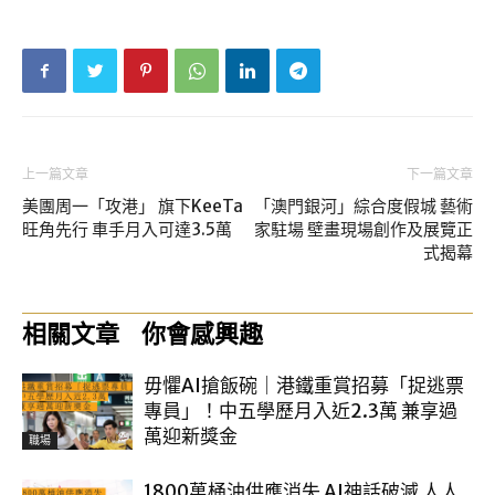
上一篇文章
下一篇文章
美團周一「攻港」 旗下KeeTa
「澳門銀河」綜合度假城 藝術
旺角先行 車手月入可達3.5萬
家駐場 壁畫現場創作及展覽正
式揭幕
相關文章
你會感興趣
毋懼AI搶飯碗｜港鐵重賞招募「捉逃票
專員」！中五學歷月入近2.3萬 兼享過
萬迎新獎金
職場
1800萬桶油供應消失 AI神話破滅 人人