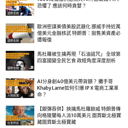
恐懼了 應該何時貪婪？
國際金融
歐洲密謀美債美股武器化 挪威手持近萬
億美元金融核武 特朗普：拋售美資產必
遭報復
國際金融
馬杜羅被生擒再現「石油詛咒」 全球第
四富國變全民乞食 政經角度深度剖析
國際金融
AI分身創40億美元帶貨額？ 攤手哥
Khaby Lame如何引爆 IP X 電商工業革
命？
人物故事
【銀彈吞併】挾擒馬杜羅餘威 特朗普傳
向格陵蘭每人派10萬美元 圖買斷北極寶
藏圖買斷北極寶藏
社會熱話