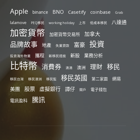
Apple
BNO
Casetify
coinbase
binance
Grab
八達通
lalamove
PEQ移民
working holiday
上市
低成本移民
加密貨幣
加拿大
加密貨幣交易所
投資
品牌故事
富豪
地產
失業貸款
攜程
新股
業務分析
投資海外物業
新移民措施
比特幣
消費券
移民
理財
澳洲
滴滴
移民英國
網易
第二家園
移民台灣
移民澳洲
移民監
股票
虛擬銀行
美團
譚仔
電子錢包
開戶
騰訊
電訊盈科