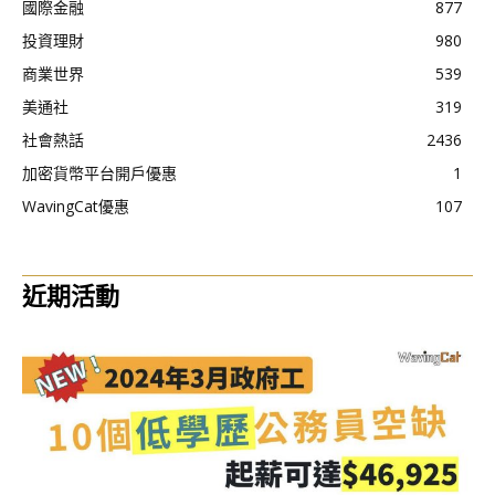
國際金融
877
投資理財
980
商業世界
539
美通社
319
社會熱話
2436
加密貨幣平台開戶優惠
1
WavingCat優惠
107
近期活動