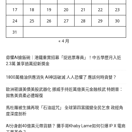
17
18
19
20
21
22
23
24
25
26
27
28
29
30
31
« 4 月
毋懼AI搶飯碗｜港鐵重賞招募「捉逃票專員」！中五學歷月入近
2.3萬 兼享過萬迎新獎金
1800萬桶油供應消失 AI神話破滅 人人恐懼了 應該何時貪婪？
歐洲密謀美債美股武器化 挪威手持近萬億美元金融核武 特朗普：
拋售美資產必遭報復
馬杜羅被生擒再現「石油詛咒」 全球第四富國變全民乞食 政經角
度深度剖析
AI分身創40億美元帶貨額？ 攤手哥Khaby Lame如何引爆 IP X 電商