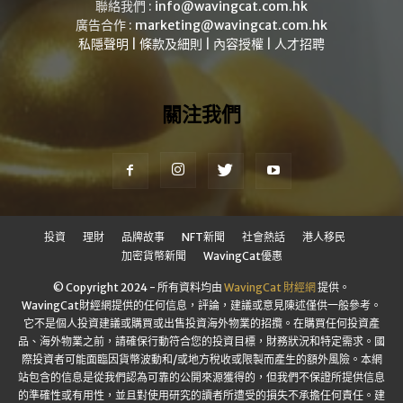
聯絡我們 :
info@wavingcat.com.hk
廣告合作 :
marketing@wavingcat.com.hk
私隱聲明
|
條款及細則
|
內容授權
|
人才招聘
關注我們
投資
理財
品牌故事
NFT新聞
社會熱話
港人移民
加密貨幣新聞
WavingCat優惠
© Copyright 2024 - 所有資料均由
WavingCat 財經網
提供。
WavingCat財經網提供的任何信息，評論，建議或意見陳述僅供一般參考。
它不是個人投資建議或購買或出售投資海外物業的招攬。在購買任何投資產
品、海外物業之前，請確保行動符合您的投資目標，財務狀況和特定需求。國
際投資者可能面臨因貨幣波動和/或地方稅收或限製而產生的額外風險。本網
站包含的信息是從我們認為可靠的公開來源獲得的，但我們不保證所提供信息
的準確性或有用性，並且對使用研究的讀者所遭受的損失不承擔任何責任。建