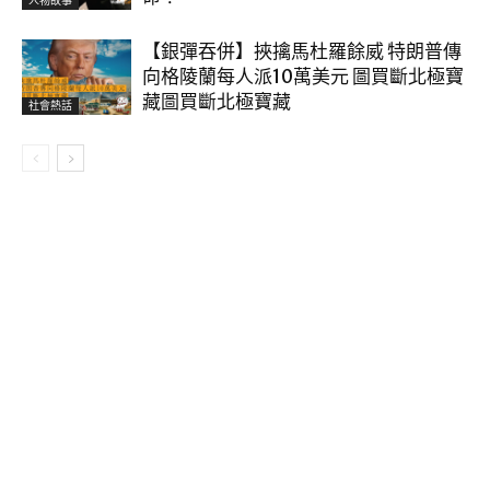
人物故事
【銀彈吞併】挾擒馬杜羅餘威 特朗普傳
向格陵蘭每人派10萬美元 圖買斷北極寶
藏圖買斷北極寶藏
社會熱話