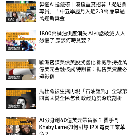
毋懼AI搶飯碗｜港鐵重賞招募「捉逃票
專員」！中五學歷月入近2.3萬 兼享過
萬迎新獎金
職場
1800萬桶油供應消失 AI神話破滅 人人
恐懼了 應該何時貪婪？
國際金融
歐洲密謀美債美股武器化 挪威手持近萬
億美元金融核武 特朗普：拋售美資產必
遭報復
國際金融
馬杜羅被生擒再現「石油詛咒」 全球第
四富國變全民乞食 政經角度深度剖析
國際金融
AI分身創40億美元帶貨額？ 攤手哥
Khaby Lame如何引爆 IP X 電商工業革
命？