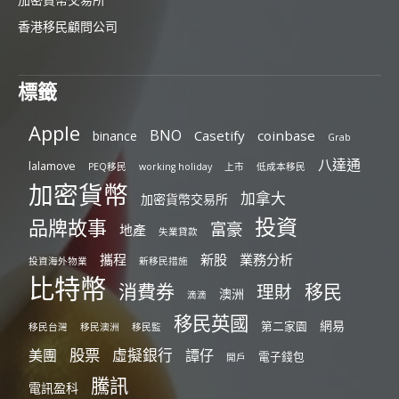
香港移民顧問公司
標籤
Apple
BNO
Casetify
coinbase
binance
Grab
八達通
lalamove
PEQ移民
working holiday
上市
低成本移民
加密貨幣
加拿大
加密貨幣交易所
投資
品牌故事
富豪
地產
失業貸款
攜程
新股
業務分析
投資海外物業
新移民措施
比特幣
消費券
移民
理財
澳洲
滴滴
移民英國
網易
第二家園
移民台灣
移民澳洲
移民監
股票
虛擬銀行
美團
譚仔
電子錢包
開戶
騰訊
電訊盈科