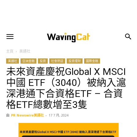
主頁
美通社
美通社
亞洲金融
投資
社會熱話
投資理財
國際金融
未來資產慶祝Global X MSCI
中國 ETF（3040）被納入滬
深港通下合資格ETF – 合資
格ETF總數增至3隻
由
PR Newswire美通社
-
17 7 月, 2024