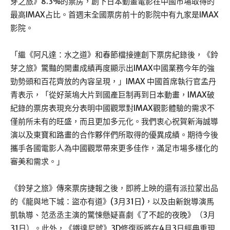
芽之旅》8.3%的票房，創下日本動畫電影在中國市場取得的
最高IMAX占比。首週末全國票房前十的影院中有九家是IMAX
影院。
「繼《阿凡達：水之道》和春節檔接連創下票房紀錄後，《鈴
芽之旅》驚豔的開畫成績再度顯示出IMAX中國業務今年的強
勁勢頭和百花齊放的內容呈現，」IMAX 中國首席執行官孟丹
青表示，「從好萊塢大片到國產巨制再到日本動畫，IMAX破
紀錄的票房表現充分表明中國觀眾對IMAX觀影體驗的需求不
僅前所未有的旺盛，而且更加多元化。我們衷心祝賀新海誠導
演以及東寶和路畫的合作夥伴們所取得的優異成績。期待今後
攜手各國電影人為中國觀眾帶來更多佳作，滿足市場多樣化的
審美和需求。」
《鈴芽之旅》傳來票房捷報之後，即將上映的還有派拉蒙出品
的《龍與地下城：盜亦有道》(3月31日)，以及由新銳導演馬
凱執導、范丞丞主演的驚悚懸疑喜劇《了不起的夜晚》（3月
31日）。此外，《鐵達尼號》3D修復版將在4月3日經典重現