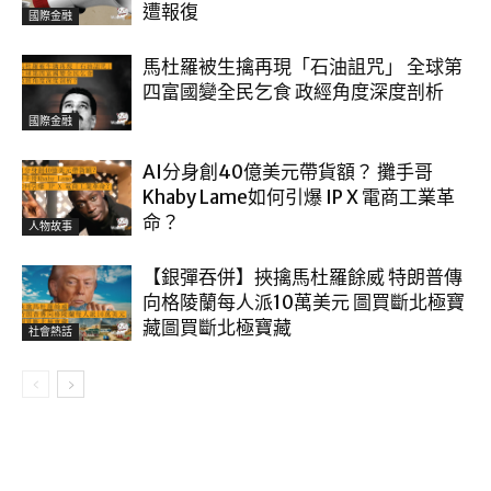
遭報復
國際金融
馬杜羅被生擒再現「石油詛咒」 全球第
四富國變全民乞食 政經角度深度剖析
國際金融
AI分身創40億美元帶貨額？ 攤手哥
Khaby Lame如何引爆 IP X 電商工業革
命？
人物故事
【銀彈吞併】挾擒馬杜羅餘威 特朗普傳
向格陵蘭每人派10萬美元 圖買斷北極寶
藏圖買斷北極寶藏
社會熱話