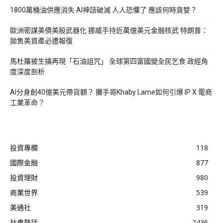
1800萬桶油供應消失 AI神話破滅 人人恐懼了 應該何時貪婪？
歐洲密謀美債美股武器化 挪威手持近萬億美元金融核武 特朗普：
拋售美資產必遭報復
馬杜羅被生擒再現「石油詛咒」 全球第四富國變全民乞食 政經角
度深度剖析
AI分身創40億美元帶貨額？ 攤手哥Khaby Lame如何引爆 IP X 電商
工業革命？
投資專欄
118
國際金融
877
投資理財
980
商業世界
539
美通社
319
社會熱話
2436