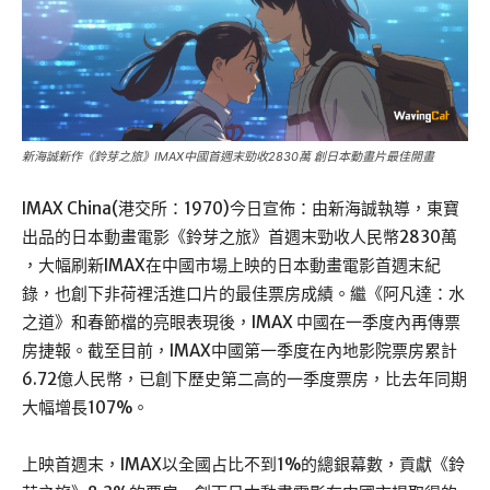
新海誠新作《鈴芽之旅》IMAX中國首週末勁收2830萬 創日本動畫片最佳開畫
IMAX China(港交所：1970)今日宣佈：由新海誠執導，東寶
出品的日本動畫電影《鈴芽之旅》首週末勁收人民幣2830萬
，大幅刷新IMAX在中國市場上映的日本動畫電影首週末紀
錄，也創下非荷裡活進口片的最佳票房成績。繼《阿凡達：水
之道》和春節檔的亮眼表現後，IMAX 中國在一季度內再傳票
房捷報。截至目前，IMAX中國第一季度在內地影院票房累計
6.72億人民幣，已創下歷史第二高的一季度票房，比去年同期
大幅增長107%。
上映首週末，IMAX以全國占比不到1%的總銀幕數，貢獻《鈴