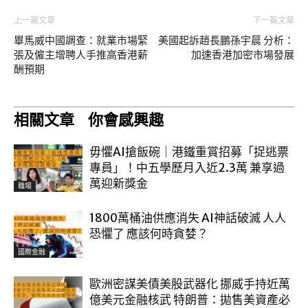
上一篇文章
下一篇文章
畢馬威中國調查：就業市場緊
美國起訴趙長鵬孫宇晨 分析：
張及僱主增聘人手推高香港薪
加速香港加密市場發展
酬預期
相關文章
你會感興趣
毋懼AI搶飯碗｜港鐵重賞招募「捉逃票
專員」！中五學歷月入近2.3萬 兼享過
萬迎新獎金
職場
1800萬桶油供應消失 AI神話破滅 人人
恐懼了 應該何時貪婪？
國際金融
歐洲密謀美債美股武器化 挪威手持近萬
億美元金融核武 特朗普：拋售美資產必