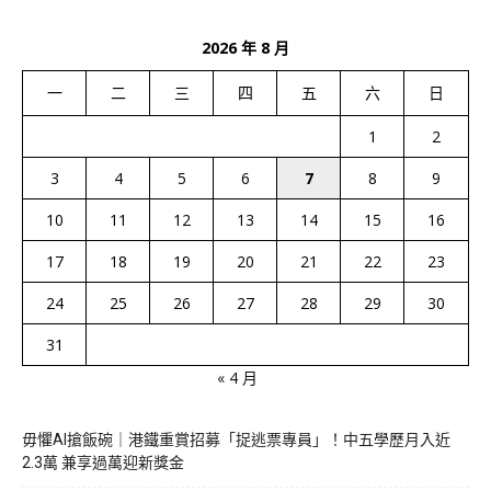
2026 年 8 月
一
二
三
四
五
六
日
1
2
3
4
5
6
7
8
9
10
11
12
13
14
15
16
17
18
19
20
21
22
23
24
25
26
27
28
29
30
31
« 4 月
毋懼AI搶飯碗｜港鐵重賞招募「捉逃票專員」！中五學歷月入近
2.3萬 兼享過萬迎新獎金