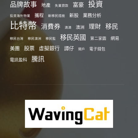
投資
品牌故事
富豪
地產
失業貸款
攜程
新股
業務分析
投資海外物業
新移民措施
比特幣
消費券
移民
理財
澳洲
滴滴
移民英國
網易
第二家園
移民台灣
移民澳洲
移民監
股票
虛擬銀行
美團
譚仔
電子錢包
開戶
騰訊
電訊盈科