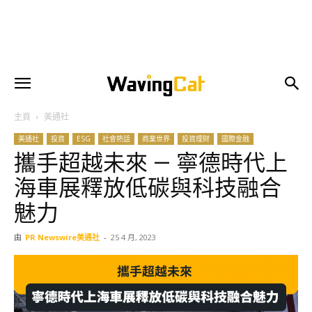
主頁
美通社
美通社
投資
ESG
社會熱話
商業世界
投資理財
國際金融
攜手超越未來 — 寧德時代上
海車展釋放低碳與科技融合
魅力
由
PR Newswire美通社
-
25 4 月, 2023