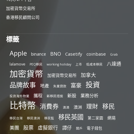
加密貨幣交易所
香港移民顧問公司
標籤
Apple
BNO
Casetify
coinbase
binance
Grab
八達通
lalamove
PEQ移民
working holiday
上市
低成本移民
加密貨幣
加拿大
加密貨幣交易所
投資
品牌故事
富豪
地產
失業貸款
攜程
新股
業務分析
投資海外物業
新移民措施
比特幣
消費券
移民
理財
澳洲
滴滴
移民英國
網易
第二家園
移民台灣
移民澳洲
移民監
股票
虛擬銀行
美團
譚仔
電子錢包
開戶