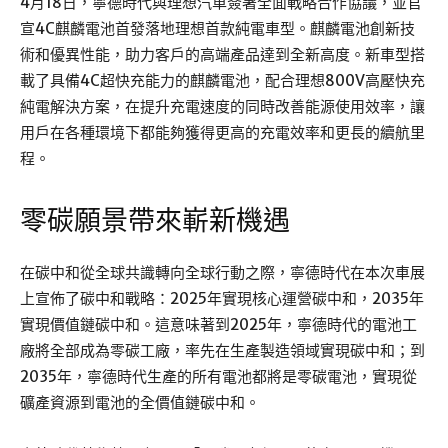
4月18日，寧德時代與理想汽車簽署全面戰略合作協議，並官
宣4C麒麟電池首發落地理想首款純電車型。麒麟電池創新技
術和優異性能，助力客戶的高端產品達到全新高度。新車型搭
載了具備4C超快充能力的麒麟電池，配合理想800V高壓快充
純電解決方案，在提升充電速度的同時改善能源使用效率，讓
用戶在各種環境下都能夠獲得更高的充電效率和更長的續航里
程。
零碳願景帶來嶄新機遇
在碳中和從全球共識轉向全球行動之際，寧德時代在本次車展
上宣佈了碳中和戰略：2025年實現核心運營碳中和，2035年
實現價值鏈碳中和。這意味著到2025年，寧德時代的電池工
廠將全部成為零碳工廠，率先在生產製造領域實現碳中和；到
2035年，寧德時代生產的所有電池都將是零碳電池，實現從
礦產資源到電池的全價值鏈碳中和。