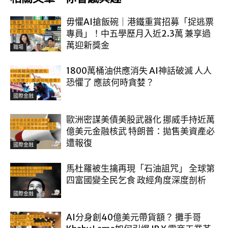
毋懼AI搶飯碗｜港鐵重賞招募「捉逃票
專員」！中五學歷月入近2.3萬 兼享過
萬迎新獎金
職場
1800萬桶油供應消失 AI神話破滅 人人
恐懼了 應該何時貪婪？
國際金融
歐洲密謀美債美股武器化 挪威手持近萬
億美元金融核武 特朗普：拋售美資產必
遭報復
國際金融
馬杜羅被生擒再現「石油詛咒」 全球第
四富國變全民乞食 政經角度深度剖析
國際金融
AI分身創40億美元帶貨額？ 攤手哥