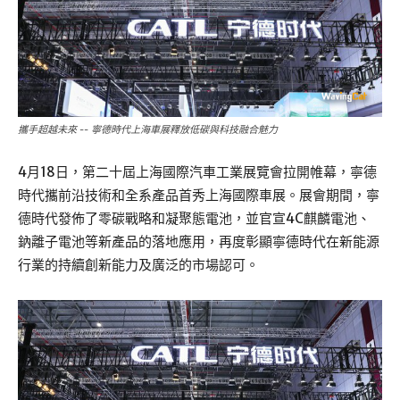
攜手超越未來 -- 寧德時代上海車展釋放低碳與科技融合魅力
4月18日，第二十屆上海國際汽車工業展覽會拉開帷幕，寧德
時代攜前沿技術和全系產品首秀上海國際車展。展會期間，寧
德時代發佈了零碳戰略和凝聚態電池，並官宣4C麒麟電池、
鈉離子電池等新產品的落地應用，再度彰顯寧德時代在新能源
行業的持續創新能力及廣泛的市場認可。