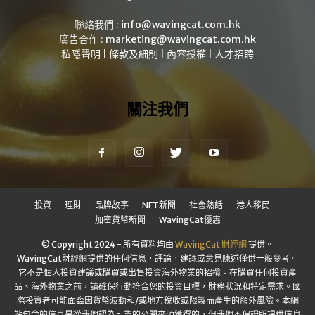
聯絡我們 :
info@wavingcat.com.hk
廣告合作 :
marketing@wavingcat.com.hk
私隱聲明
|
條款及細則
|
內容授權
|
人才招聘
關注我們
投資
理財
品牌故事
NFT新聞
社會熱話
港人移民
加密貨幣新聞
WavingCat優惠
© Copyright 2024 - 所有資料均由
WavingCat 財經網
提供。
WavingCat財經網提供的任何信息，評論，建議或意見陳述僅供一般參考。
它不是個人投資建議或購買或出售投資海外物業的招攬。在購買任何投資產
品、海外物業之前，請確保行動符合您的投資目標，財務狀況和特定需求。國
際投資者可能面臨因貨幣波動和/或地方稅收或限製而產生的額外風險。本網
站包含的信息是從我們認為可靠的公開來源獲得的，但我們不保證所提供信息