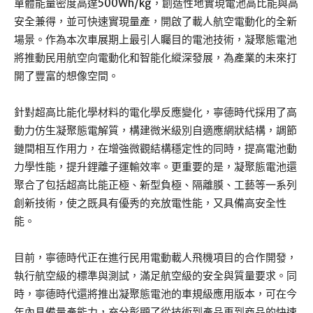
單體能量密度高達500Wh/kg，創造性地實現電池高比能與高
安全兼得，並可快速實現量產，開啟了載人航空電動化的全新
場景。作為本次車展期上最引人矚目的電池技術，凝聚態電池
將推動民用航空向電動化和智能化縱深發展，為產業的未來打
開了豐富的想像空間。
針對超高比能化學材料的電化學反應變化，寧德時代採用了高
動力仿生凝聚態電解質，構建微米級別自適應網狀結構，調節
鏈間相互作用力，在增強微觀結構穩定性的同時，提高電池動
力學性能，提升鋰離子運輸效率。更重要的是，凝聚態電池還
聚合了包括超高比能正極、新型負極、隔離膜、工藝等一系列
創新技術，使之既具有優秀的充放電性能，又具備高安全性
能。
目前，寧德時代正在進行民用電動載人飛機項目的合作開發，
執行航空級的標準與測試，滿足航空級的安全與質量要求。同
時，寧德時代還將推出凝聚態電池的車規級應用版本，可在今
年內具備量產能力，充分彰顯了從技術到產品再到商品的快速