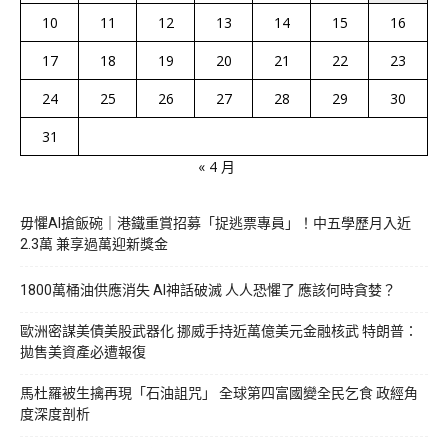
10
11
12
13
14
15
16
17
18
19
20
21
22
23
24
25
26
27
28
29
30
31
« 4 月
毋懼AI搶飯碗｜港鐵重賞招募「捉逃票專員」！中五學歷月入近
2.3萬 兼享過萬迎新獎金
1800萬桶油供應消失 AI神話破滅 人人恐懼了 應該何時貪婪？
歐洲密謀美債美股武器化 挪威手持近萬億美元金融核武 特朗普：
拋售美資產必遭報復
馬杜羅被生擒再現「石油詛咒」 全球第四富國變全民乞食 政經角
度深度剖析