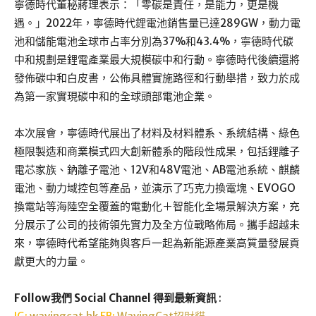
寧德時代董秘蔣理表示：「零碳是責任，是能力，更是機
遇。」2022年，寧德時代鋰電池銷售量已達289GW，動力電
池和儲能電池全球市占率分別為37%和43.4%，寧德時代碳
中和規劃是鋰電產業最大規模碳中和行動。寧德時代後續還將
發佈碳中和白皮書，公佈具體實施路徑和行動舉措，致力於成
為第一家實現碳中和的全球頭部電池企業。
本次展會，寧德時代展出了材料及材料體系、系統結構、綠色
極限製造和商業模式四大創新體系的階段性成果，包括鋰離子
電芯家族、鈉離子電池、12V和48V電池、AB電池系統、麒麟
電池、動力域控包等產品，並演示了巧克力換電塊、EVOGO
換電站等海陸空全覆蓋的電動化＋智能化全場景解決方案，充
分展示了公司的技術領先實力及全方位戰略佈局。攜手超越未
來，寧德時代希望能夠與客戶一起為新能源產業高質量發展貢
獻更大的力量。
Follow我們 Social Channel 得到最新資訊
: