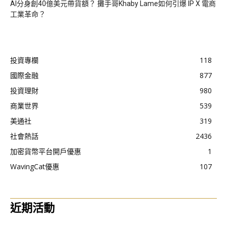
AI分身創40億美元帶貨額？ 攤手哥Khaby Lame如何引爆 IP X 電商
工業革命？
投資專欄
118
國際金融
877
投資理財
980
商業世界
539
美通社
319
社會熱話
2436
加密貨幣平台開戶優惠
1
WavingCat優惠
107
近期活動