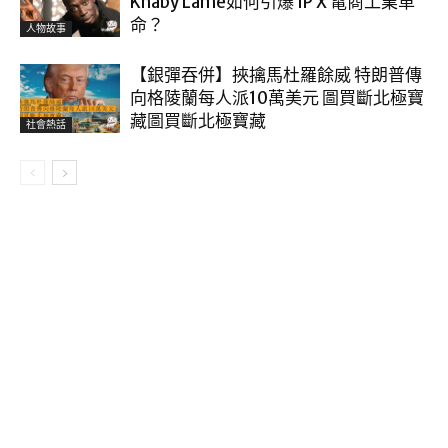
Khaby Lame如何引爆 IP X 電商工業革
命？
人物故事
【銀彈吞併】挾擒馬杜羅餘威 特朗普傳
向格陵蘭每人派10萬美元 圖買斷北極寶
藏圖買斷北極寶藏
社會熱話