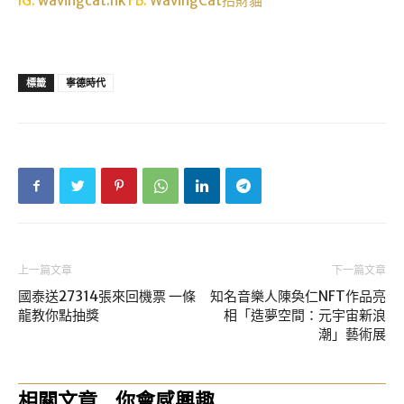
IG:
wavingcat.hk
FB:
WavingCat招財貓
標籤
寧德時代
上一篇文章
下一篇文章
國泰送27314張來回機票 一條
知名音樂人陳奐仁NFT作品亮
龍教你點抽獎
相「造夢空間：元宇宙新浪
潮」藝術展
相關文章
你會感興趣