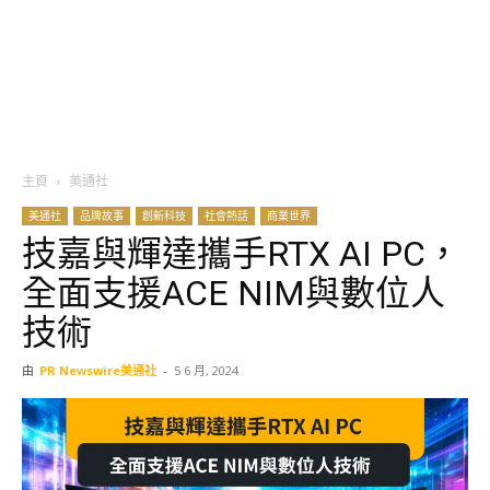
主頁
美通社
美通社
品牌故事
創新科技
社會熱話
商業世界
技嘉與輝達攜手RTX AI PC，
全面支援ACE NIM與數位人
技術
由
PR Newswire美通社
-
5 6 月, 2024