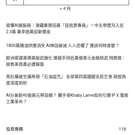
« 4 月
毋懼AI搶飯碗｜港鐵重賞招募「捉逃票專員」！中五學歷月入近
2.3萬 兼享過萬迎新獎金
1800萬桶油供應消失 AI神話破滅 人人恐懼了 應該何時貪婪？
歐洲密謀美債美股武器化 挪威手持近萬億美元金融核武 特朗普：
拋售美資產必遭報復
馬杜羅被生擒再現「石油詛咒」 全球第四富國變全民乞食 政經角
度深度剖析
AI分身創40億美元帶貨額？ 攤手哥Khaby Lame如何引爆 IP X 電商
工業革命？
投資專欄
118