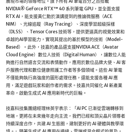
展現市場的領導地位。旗下所有 AI 筆電百分之百搭載
NVIDIA® GeForce RTX™ 40 系列筆電 GPU，並全面支援
RTX AI，能支援黃仁勳於演講提到的推論微服務（ACE
NIM）、光線追蹤（Ray Tracing）、深度學習超級採樣
（DLSS）、Tensor Cores 技術等，提供更逼真的視覺效果和
卓越的AI學習能力，實現其提出的基於模型的技術（Model-
Based）。此外，技嘉的產品還支援NVIDIA ACE（Avatar
Cloud Engine）數位人技術（Digital Human），讓數位人能
夠進行自然語言交流和表情動作，應用於數位品牌大使、AI 客
戶服務代理和數位健康照護工作者等多個領域。這些 AI 筆電
不僅能夠執行高強度的圖形處理任務，還能支援各種 AI 應
用，滿足遊戲玩家和創作者的需求。技嘉共同催化 AI 新產業
革命，啟動生成式 AI 應用新時代的巨輪。
技嘉科技集團總經理林英宇表示：「AI PC 已漸從雲端轉移到
地端，更將在未來幾年走向主流，我們已經和頂尖晶片領導者
持續深度合作，共建 AI 生態圈，建制更好的 AI 硬體與教學環
境。」隨著生成式 AI 應用在邊緣、雲端或混合模式的普及，