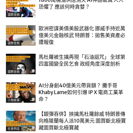
1800萬桶油供應消失 AI神話破滅 人人
恐懼了 應該何時貪婪？
國際金融
歐洲密謀美債美股武器化 挪威手持近萬
億美元金融核武 特朗普：拋售美資產必
遭報復
國際金融
馬杜羅被生擒再現「石油詛咒」 全球第
四富國變全民乞食 政經角度深度剖析
國際金融
AI分身創40億美元帶貨額？ 攤手哥
Khaby Lame如何引爆 IP X 電商工業革
命？
人物故事
【銀彈吞併】挾擒馬杜羅餘威 特朗普傳
向格陵蘭每人派10萬美元 圖買斷北極寶
藏圖買斷北極寶藏
社會熱話