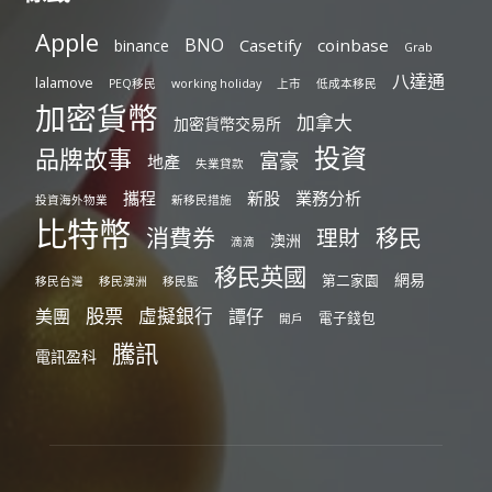
Apple
BNO
Casetify
coinbase
binance
Grab
八達通
lalamove
PEQ移民
working holiday
上市
低成本移民
加密貨幣
加拿大
加密貨幣交易所
投資
品牌故事
富豪
地產
失業貸款
攜程
新股
業務分析
投資海外物業
新移民措施
比特幣
消費券
移民
理財
澳洲
滴滴
移民英國
網易
第二家園
移民台灣
移民澳洲
移民監
股票
虛擬銀行
美團
譚仔
電子錢包
開戶
騰訊
電訊盈科