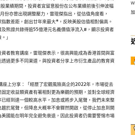
W
港股業績期間，投資者宜留意股份在公布業績前後引伸波幅
加
8月份亦曾出現調整壓力，雷琨傑指出，從估值角度看，
I環球指數差距，創出廿年來最大*，反映美股估值相對偏高。
及熊證共錄得逾55億港元名義價值淨流入#，顯示投資者
險。」
投資者教育講座，雷琨傑表示，很高興能成為香港首間與富
能透過更多不同渠道，與投資者分享上市衍生產品的教育資
講座上分享：「經歷了宏觀風險高企的2022年，市場從去
是固定收益類資產有著相對更為樂觀的預期，並對全球經濟
率已經到達一個較高水平，加息或將步入尾聲，我們未來整
息趨於尾聲，但降息大概率不會驟然開啟，從停止加息到開
為美國能在明年完全避免衰退，因此投資者仍需要警惕市場