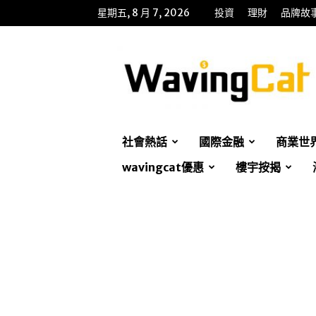
星期五, 8 月 7, 2026
投資
理財
品牌故
WavingCat
招
財
貓
社會熱話
國際金融
商業世
wavingcat優惠
樓宇按揭