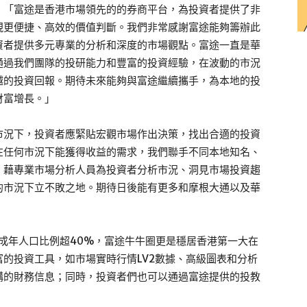
：「富途是香港市場領先的的券商平台，為投資者提供了非
現更便捷、高效的價值判斷。我們非常感謝富途能夠籌辦此
資者提供多元專業的分析和深度的市場觀點。富途一直是華
通過我們團隊的投研能力和豐富的投資經驗，在波動的市況
越的投資回報。期待未來能夠與富途繼續攜手，為本地的投
財富增長。」
市況下，投資者應緊貼宏觀市場作出決策，找出合適的投資
在任何市況下能獲得收益的需求，我們聯手不同本地知名、
，藉專業市場分析人員為投資者分析市況、洞見市場投資趨
的市況下立不敗之地。期待日後能有更多和摩根大通以及華
港成年人口比例超40%，富途牛牛圈更是穩居香港第一大在
的投資工具，如市場實時行情LV2數據、高級圖表和分析
構的財務信息；同時，投資者們也可以通過富途提供的投教