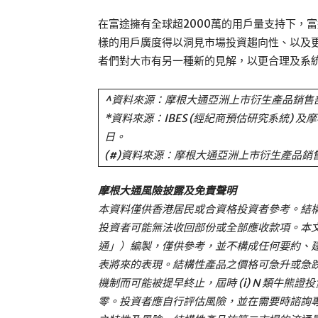
在富途擁有全球超2000萬的用戶量支持下，
樣的用戶廣度得以洞見市場投資趨向性、以及
者們對大市有另一種新的見解，以更合理及系
^資料來源：摩根大通亞洲上市衍生產品銷售部
*資料來源：IBES (經紀商預估研究系統) 
日。
(#)資料來源：摩根大通亞洲上市衍生產品銷售
摩根大通風險披露及免責聲明
本資料僅供香港居民或合資格投資者參考。結
投資者可能無法收回部份或全部應收款項。本
通」）編製，僅供參考，並不構成任何要約、
表將來的表現。結構性產品之價格可急升或急
機制而可能被提早終止，屆時 (i) N 類牛熊證
零。投資者應自行評估風險，並在需要時諮詢