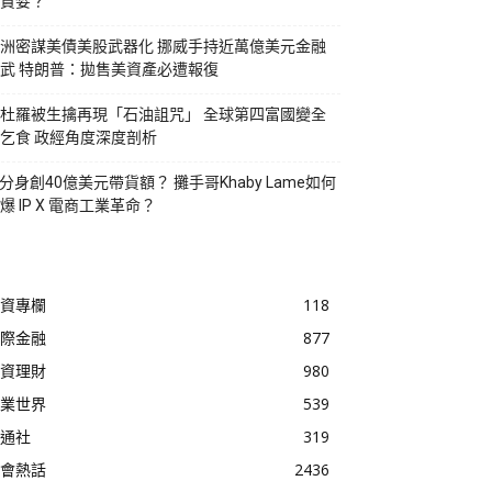
貪婪？
洲密謀美債美股武器化 挪威手持近萬億美元金融
武 特朗普：拋售美資產必遭報復
杜羅被生擒再現「石油詛咒」 全球第四富國變全
乞食 政經角度深度剖析
I分身創40億美元帶貨額？ 攤手哥Khaby Lame如何
爆 IP X 電商工業革命？
資專欄
118
際金融
877
資理財
980
業世界
539
通社
319
會熱話
2436