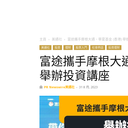
主頁
美通社
富途攜手摩根大通、華夏基金 (香港) 舉
美通社
投資
理財
股票入門
社會熱話
投資理財
富途攜手摩根大通
舉辦投資講座
由
PR Newswire美通社
-
31 8 月, 2023