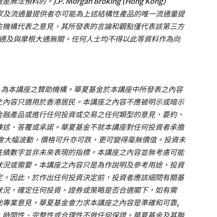
J.P. Morgan Broking (Hong Kong)
的莊家及流通量提供者亦可能為上述結構性產品的唯一流通量提
方機構代表之意見，其所發表的言論和觀點僅代表該第三方
大通及與摩根大通無關。任何人士均不得以此等資料作為向
）為本講座之贊助機構。華夏基金於本講座中所發表之內容
之內容只適用於香港居民。本講座之內容不應被明示或暗示
金融產品或進行任何投資或交易之任何類型的意見、要約、
陳述、答覆或承諾。華夏基金不就本講座對任何投資者承擔
會大幅波動，價格可升亦可跌，更可變得毫無價值。投資未
往績數字並非未來表現的指標。本講座之內容並無考慮可能
狀況或需要。本講座之內容只是為作說明及參考用途，投資
定。因此，於作出任何投資決定前，投資者應該細閱有關基
狀況，確定任何投資、證券或策略是否合適閣下，如有需
他專業意見。華夏基金會力求本講座之內容是準確和可靠,
、時間性、完整性或合理性不做任何保證。華夏基金及其聯