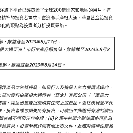
富途旗下平台已經覆蓋了全球200餘國家和地區的用戶，這
更精準的投資者需求。富途聯手摩根大通、華夏基金給投資
統化的觀點為投資者分析投資策略。
，數據截至2023年8月17日。
及摩根大通亞洲上市衍生產品銷售部，數據截至2023年8月8
部，數據截至2023年8月24日。
構性產品並無抵押品，如發行人及擔保人無力償債或違約，
文部份資料由摩根大通證券（亞太）有限公司（「摩根大
建議、提呈出售或招攬購買任何上述產品。過往表現並不代
跌，投資者或會損失所有投資。可贖回牛熊證備有強制贖回
投資者將不獲發任何金額；(ii) R 類牛熊證之剩餘價格可能為
專業意見。投資前應詳閱有關上市文件，並瞭解結構性產品