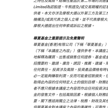
之特性及風險。結構性產品於第二市場的流通量是無法預料的。
Limited為認股證、牛熊證及/或交易期權
供者。本文亦涉及摩根大通以外第三方及第三
機構及/或其代表之個人立場，並不代表摩根
摩根大通提出任何申索或訴訟之根據。
華夏基金之重要提示及免責聲明
華夏基金(香港)有限公司（下稱「華夏基金」
（下稱「本講座之內容」）僅供參考。本講座
地解釋為購買、出售或銷售任何證券、基金或
招攬要約、邀請、廣告、誘因、推薦、建議、
任何責任。 投資涉及風險，投資產品價格有時
必一定能夠賺取利潤，反而可能會招致損失，
取得此內容的任何特定人士的個別目標、財務
者不應只根據本講座之內容而作出任何投資決
金的發售文件，包括風險因素。根據個人財務
要，閣下應諮詢獨立之法律、稅務、財政及其
但華夏基金對本講座之內容的準確性、可靠性