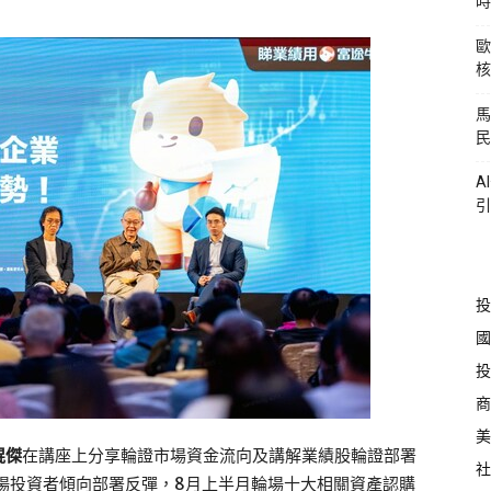
時
歐
核
馬
民
A
引
投
國
投
商
美
琨傑
在講座上分享輪證市場資金流向及講解業績股輪證部署
社
場投資者傾向部署反彈，8月上半月輪場十大相關資產認購