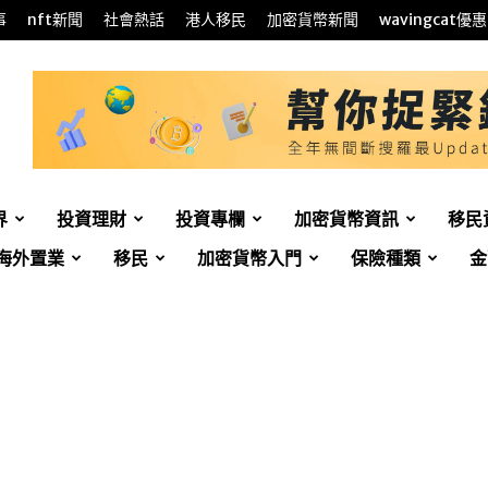
事
nft新聞
社會熱話
港人移民
加密貨幣新聞
wavingcat優惠
界
投資理財
投資專欄
加密貨幣資訊
移民
海外置業
移民
加密貨幣入門
保險種類
金