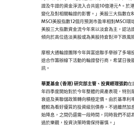
證及牛證的資金淨流入合共逾10億港元^。於
變化及對相關輪證的影響。」美股三大指數在
MSCI美股指數12個月預測市盈率相對MSC
美股三大指數資金流今年來以淡倉為主，認沽證
傾向於高位造淡美股或為美股持倉對沖下跌風
摩根大通輪證團隊今年與富途聯手舉辦了多場
途合作籌辦線下活動的輪證發行商，希望日後
訊。
華夏基金 (香港) 研究部主管、投資經理張鈞
在
年四季度開始對於今年整體的資產表現，特別
衰退及美聯儲政策轉向積極定價。由於基準利
體較為看好優質的投資級別債券。不過雖然加
始降息，之間仍還需一段時間，同時我們不認
過於樂觀，投資決策時需保持審慎。」