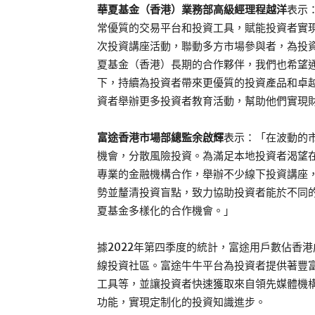
華夏基金（香港）業務部高級經理程越洋
表示
常優質的交易平台和投資工具，賦能投資者實
次投資講座活動，聯動多方市場參與者，為投
夏基金（香港）長期的合作夥伴，我們也希望
下，持續為投資者帶來更優質的投資產品和卓
資者舉辦更多投資者教育活動，幫助他們實現
富途香港市場部總監余啟輝
表示：「在波動的
機會，分散風險投資。為滿足本地投資者渴望
專業的金融機構合作，舉辦不少線下投資講座
勢並釐清投資盲點，致力協助投資者能於不同
夏基金多樣化的合作機會。」
據2022年第四季度的統計，富途用戶數佔香
線投資社區。富途牛牛平台為投資者提供著豐富
工具等，並讓投資者快速獲取來自領先媒體機
功能，實現定制化的投資知識進步。