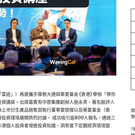
富途」）再度攜手摩根大通與華夏基金 (香港) 舉辦「帶你
投資講座。出席嘉賓有中原集團創辦人施永青、著名股評人
洲上市衍生產品銷售部執行董事雷琨傑以及華夏基金（香
毋
學
投資環境展開熱烈討論， 成功吸引逾800人報名。通過三
本港個人投資者增進投資知識、洞悉當下宏觀經濟環境變
1