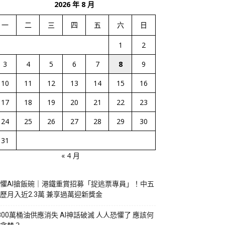
2026 年 8 月
一
二
三
四
五
六
日
1
2
3
4
5
6
7
8
9
10
11
12
13
14
15
16
17
18
19
20
21
22
23
24
25
26
27
28
29
30
31
« 4 月
懼AI搶飯碗｜港鐵重賞招募「捉逃票專員」！中五
歷月入近2.3萬 兼享過萬迎新獎金
800萬桶油供應消失 AI神話破滅 人人恐懼了 應該何