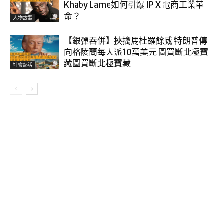
Khaby Lame如何引爆 IP X 電商工業革
命？
人物故事
【銀彈吞併】挾擒馬杜羅餘威 特朗普傳
向格陵蘭每人派10萬美元 圖買斷北極寶
藏圖買斷北極寶藏
社會熱話