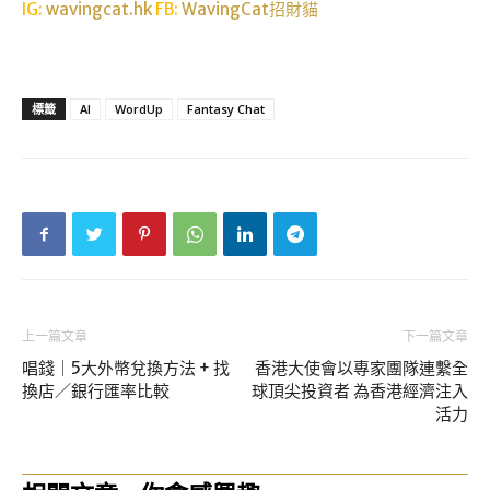
IG:
wavingcat.hk
FB:
WavingCat招財貓
標籤
AI
WordUp
Fantasy Chat
上一篇文章
下一篇文章
唱錢｜5大外幣兌換方法 + 找
香港大使會以專家團隊連繫全
換店／銀行匯率比較
球頂尖投資者 為香港經濟注入
活力