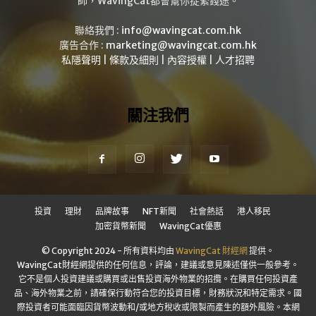
師，WavingCat都會幫你捉緊錢途。
聯絡我們 :
info@wavingcat.com.hk
廣告合作 :
marketing@wavingcat.com.hk
私隱聲明
|
條款及細則
|
內容授權
|
人才招聘
關注我們
投資
理財
品牌故事
NFT新聞
社會熱話
港人移民
加密貨幣新聞
WavingCat優惠
© Copyright 2024 - 所有資料均由
WavingCat 財經網
提供。
WavingCat財經網提供的任何信息，評論，建議或意見陳述僅供一般參考。
它不是個人投資建議或購買或出售投資海外物業的招攬。在購買任何投資產
品、海外物業之前，請確保行動符合您的投資目標，財務狀況和特定需求。國
際投資者可能面臨因貨幣波動和/或地方稅收或限製而產生的額外風險。本網