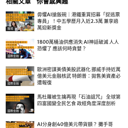
相關文章
你會感興趣
毋懼AI搶飯碗｜港鐵重賞招募「捉逃票
專員」！中五學歷月入近2.3萬 兼享過
萬迎新獎金
職場
1800萬桶油供應消失 AI神話破滅 人人
恐懼了 應該何時貪婪？
國際金融
歐洲密謀美債美股武器化 挪威手持近萬
億美元金融核武 特朗普：拋售美資產必
遭報復
國際金融
馬杜羅被生擒再現「石油詛咒」 全球第
四富國變全民乞食 政經角度深度剖析
國際金融
AI分身創40億美元帶貨額？ 攤手哥