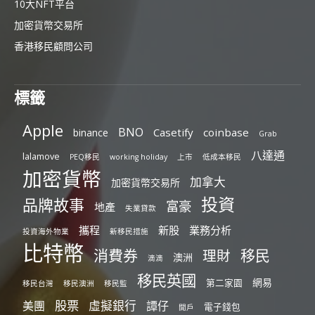
10大NFT平台
加密貨幣交易所
香港移民顧問公司
標籤
Apple
BNO
Casetify
coinbase
binance
Grab
八達通
lalamove
PEQ移民
working holiday
上市
低成本移民
加密貨幣
加拿大
加密貨幣交易所
投資
品牌故事
富豪
地產
失業貸款
攜程
新股
業務分析
投資海外物業
新移民措施
比特幣
消費券
移民
理財
澳洲
滴滴
移民英國
網易
第二家園
移民台灣
移民澳洲
移民監
股票
虛擬銀行
美團
譚仔
電子錢包
開戶