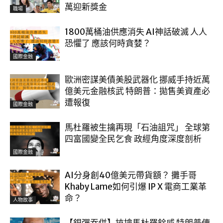
萬迎新獎金
職場
1800萬桶油供應消失 AI神話破滅 人人
恐懼了 應該何時貪婪？
國際金融
歐洲密謀美債美股武器化 挪威手持近萬
億美元金融核武 特朗普：拋售美資產必
遭報復
國際金融
馬杜羅被生擒再現「石油詛咒」 全球第
四富國變全民乞食 政經角度深度剖析
國際金融
AI分身創40億美元帶貨額？ 攤手哥
Khaby Lame如何引爆 IP X 電商工業革
命？
人物故事