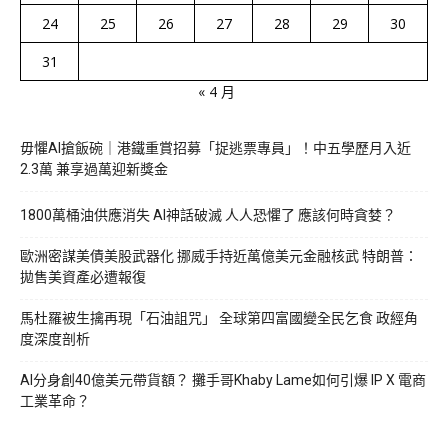
24
25
26
27
28
29
30
31
« 4 月
毋懼AI搶飯碗｜港鐵重賞招募「捉逃票專員」！中五學歷月入近
2.3萬 兼享過萬迎新獎金
1800萬桶油供應消失 AI神話破滅 人人恐懼了 應該何時貪婪？
歐洲密謀美債美股武器化 挪威手持近萬億美元金融核武 特朗普：
拋售美資產必遭報復
馬杜羅被生擒再現「石油詛咒」 全球第四富國變全民乞食 政經角
度深度剖析
AI分身創40億美元帶貨額？ 攤手哥Khaby Lame如何引爆 IP X 電商
工業革命？