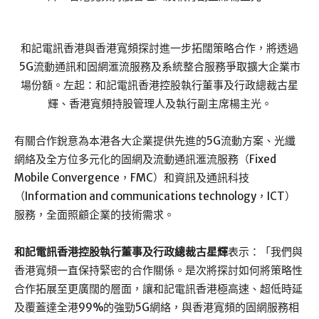
和記電訊香港與香港寬頻探討進一步拓闊策略合作，將透過
5G流動通訊和固網滙流服務及系統整合服務爭取擴大企業市
場份額。左起：和記電訊香港控股執行董事及行政總裁古星
輝、香港寬頻持股管理人及執行副主席楊主光。
有關合作銳意為本港各大企業提供先進的5G流動方案、光纖
網絡及全方位多元化的固網及流動通訊滙流服務（Fixed
Mobile Convergence，FMC）和資訊及通訊科技
（Information and communications technology，ICT）
服務，全面照顧企業的技術需求。
和記電訊香港控股執行董事及行政總裁古星輝
表示：「我們與
香港寬頻一直保持緊密的合作關係。是次將探討如何將策略性
合作拓展至更廣闊的層面，讓和記電訊香港極高速、超低時延
及覆蓋達全港99%的強勁5G網絡，與香港寬頻的固網服務相