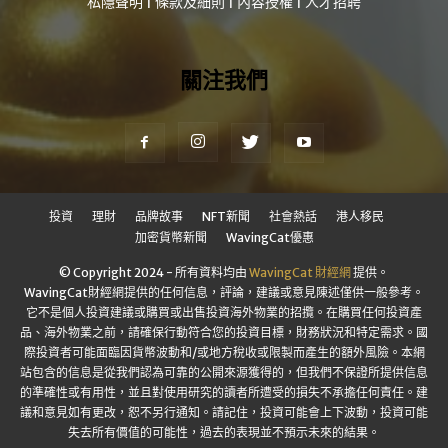
私隱聲明
|
條款及細則
|
內容授權
|
人才招聘
關注我們
投資
理財
品牌故事
NFT新聞
社會熱話
港人移民
加密貨幣新聞
WavingCat優惠
© Copyright 2024 - 所有資料均由
WavingCat 財經網
提供。
WavingCat財經網提供的任何信息，評論，建議或意見陳述僅供一般參考。
它不是個人投資建議或購買或出售投資海外物業的招攬。在購買任何投資產
品、海外物業之前，請確保行動符合您的投資目標，財務狀況和特定需求。國
際投資者可能面臨因貨幣波動和/或地方稅收或限製而產生的額外風險。本網
站包含的信息是從我們認為可靠的公開來源獲得的，但我們不保證所提供信息
的準確性或有用性，並且對使用研究的讀者所遭受的損失不承擔任何責任。建
議和意見如有更改，恕不另行通知。請記住，投資可能會上下波動，投資可能
失去所有價值的可能性，過去的表現並不預示未來的結果。