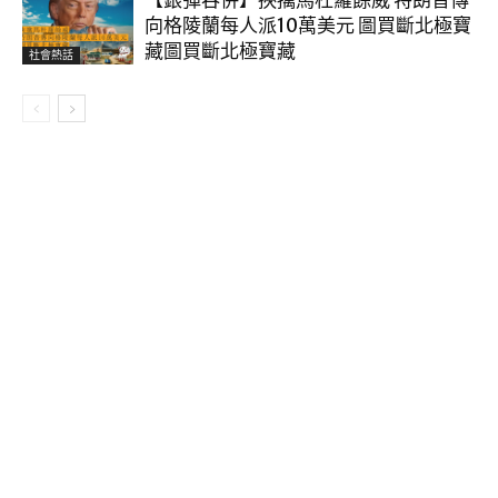
【銀彈吞併】挾擒馬杜羅餘威 特朗普傳
向格陵蘭每人派10萬美元 圖買斷北極寶
藏圖買斷北極寶藏
社會熱話