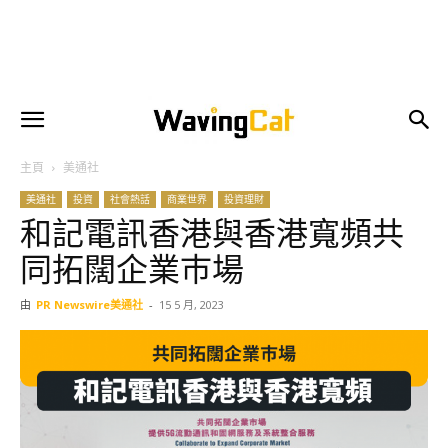
主頁
美通社
美通社
投資
社會熱話
商業世界
投資理財
和記電訊香港與香港寬頻共
同拓闊企業巿場
由
PR Newswire美通社
-
15 5 月, 2023