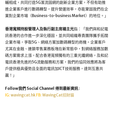
輔相成，共同打造5G滙流固網的創新企業方案，不但有助推
進企業客戶進行數碼轉型，提升營運效率，亦能鞏固我們在企
業對企業市場（Business-to-business Market）的地位。」
香港寬頻持股管理人及執行副主席楊主光
指：「我們與和記電
訊香港的合作進一步深化穩固，並共同組織專責團隊攜手拓闊
企業市場，爭取5G、網絡方案加數碼轉型的商機。企業客戶
尤其在金融、連鎖零售業務板塊在新常態中，對網絡服務加數
碼方案需求上漲，配合香港寬頻獨有的三重光纖網絡，及和記
電訊香港先進的5G流動服務和方案，我們的協同效應將為客
戶提供極具優勢且全面的電訊加ICT技術服務，達到互惠共
贏！」
Follow我們 Social Channel 得到最新資訊
:
IG:
wavingcat.hk
FB:
WavingCat招財貓