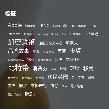
標籤
Apple
BNO
Casetify
coinbase
binance
Grab
八達通
lalamove
PEQ移民
working holiday
上市
低成本移民
加密貨幣
加拿大
加密貨幣交易所
投資
品牌故事
富豪
地產
失業貸款
攜程
新股
業務分析
投資海外物業
新移民措施
比特幣
消費券
移民
理財
澳洲
滴滴
移民英國
網易
第二家園
移民台灣
移民澳洲
移民監
股票
虛擬銀行
美團
譚仔
電子錢包
開戶
騰訊
電訊盈科