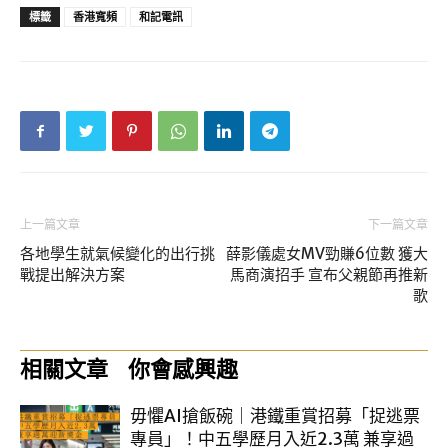
標籤
香港寬頻
和記電訊
上一篇文章
下一篇文章
各地學生就氣候變化的出行挑
薛影儀處女MV勁賺6位數 獲大
戰提出解決方案
馬商演招手 宣布父親節再推新
歌
相關文章
你會感興趣
毋懼AI搶飯碗｜港鐵重賞招募「捉逃票
專員」！中五學歷月入近2.3萬 兼享過