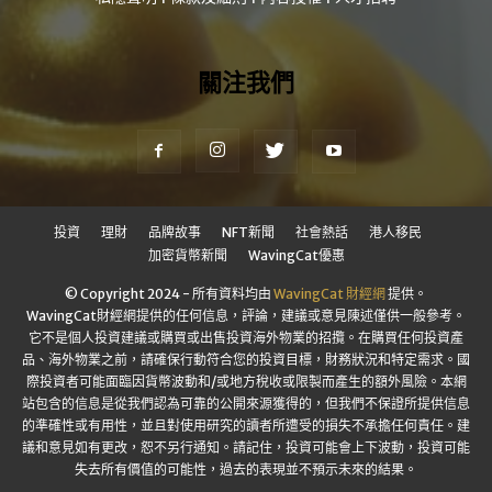
關注我們
投資
理財
品牌故事
NFT新聞
社會熱話
港人移民
加密貨幣新聞
WavingCat優惠
© Copyright 2024 - 所有資料均由
WavingCat 財經網
提供。
WavingCat財經網提供的任何信息，評論，建議或意見陳述僅供一般參考。
它不是個人投資建議或購買或出售投資海外物業的招攬。在購買任何投資產
品、海外物業之前，請確保行動符合您的投資目標，財務狀況和特定需求。國
際投資者可能面臨因貨幣波動和/或地方稅收或限製而產生的額外風險。本網
站包含的信息是從我們認為可靠的公開來源獲得的，但我們不保證所提供信息
的準確性或有用性，並且對使用研究的讀者所遭受的損失不承擔任何責任。建
議和意見如有更改，恕不另行通知。請記住，投資可能會上下波動，投資可能
失去所有價值的可能性，過去的表現並不預示未來的結果。