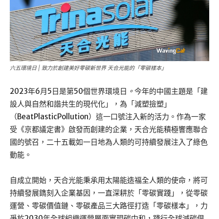
六五環境日 | 致力於創建美好零碳新世界 天合光能的「零碳樣本」
2023年6月5日是第50個世界環境日
。
今年的中國主題是「建
設人與自然和諧共生的現代化」，為「減塑撿塑」
（BeatPlasticPollution）這一口號注入新的活力。作為一家
受《京都議定書》啟發而創建的企業，天合光能積極響應聯合
國的號召，二十五載如一日地為人類的可持續發展注入了綠色
動能。
自成立開始，天合光能秉承用太陽能造福全人類的使命，將可
持續發展鐫刻入企業基因，一直深耕於「零碳實踐」，從零碳
運營、零碳價值鏈、零碳產品三大路徑打造「零碳樣本」，力
爭於2030年全球組織運營層面實現碳中和，踐行全球減碳倡