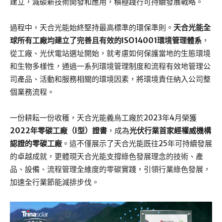
建立，減碳新技術開發和應用，積極踐行可持續發展戰略。
過程中，天合光能始終堅持最高標準的環保準則。
天合光能全
球所有工廠均建立了完善且有效的
ISO14001環境管理體系
，
從工廠、光伏電站選址開始，就考慮如何保護當地的生態環境
和生物多樣性，通過一系列環境管理制度和流程有效地管理公
司產品、活動和服務相關的環境因素，將環境責任納入公司整
個業務流程。
一份耕耘一份收穫，天合光能義烏工廠於2023年4月榮獲
2022年零碳工廠（I型）證書
，成為
光伏行業首家經權威機構
認證的零碳工廠
。這不僅展示了天合光能既往25年可持續發展
的卓越成就，更體現天合光能支撐綠色發展理念的技術、產
品、設備、流程管理全維度的零碳實踐，引領行業綠色發展，
加速全行業節能減排步伐。