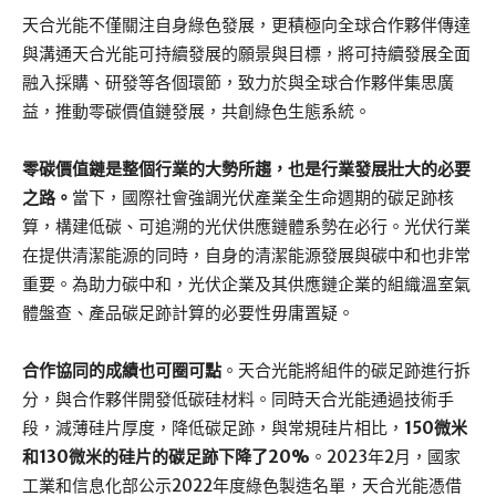
天合光能不僅關注自身綠色發展，更積極向全球合作夥伴傳達
與溝通天合光能可持續發展的願景與目標，將可持續發展全面
融入採購、研發等各個環節，致力於與全球合作夥伴集思廣
益，推動零碳價值鏈發展，共創綠色生態系統。
零碳價值鏈是整個行業的大勢所趨，也是
行業發展壯大的必要
之路
。
當下，國際社會強調光伏產業全生命週期的碳足跡核
算，構建低碳、可追溯的光伏供應鏈體系勢在必行。光伏行業
在提供清潔能源的同時，自身的清潔能源發展與碳中和也非常
重要。為助力碳中和，光伏企業及其供應鏈企業的組織溫室氣
體盤查、產品碳足跡計算的必要性毋庸置疑。
合作協同的成績也可圈可點
。天合光能將組件的碳足跡進行拆
分，與合作夥伴開發低碳硅材料。同時天合光能通過技術手
段，減薄硅片厚度，降低碳足跡，與常規硅片相比，
150微米
和130微米的硅片的碳足跡下降了20%
。2023年2月，國家
工業和信息化部公示2022年度綠色製造名單，天合光能憑借