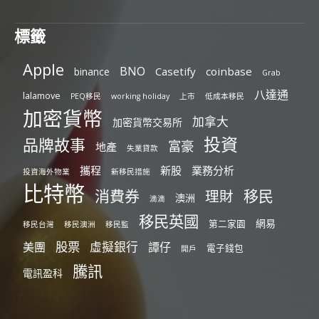
標籤
Apple
BNO
Casetify
coinbase
binance
Grab
八達通
lalamove
PEQ移民
working holiday
上市
低成本移民
加密貨幣
加拿大
加密貨幣交易所
投資
品牌故事
富豪
地產
失業貸款
攜程
新股
業務分析
投資海外物業
新移民措施
比特幣
消費券
移民
理財
澳洲
滴滴
移民英國
網易
第二家園
移民台灣
移民澳洲
移民監
股票
虛擬銀行
美團
譚仔
電子錢包
開戶
騰訊
電訊盈科