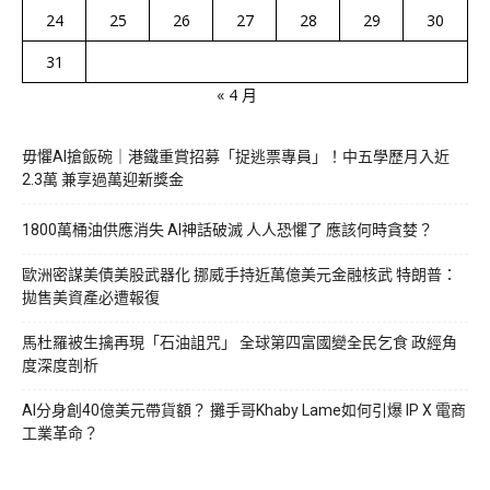
24
25
26
27
28
29
30
31
« 4 月
毋懼AI搶飯碗｜港鐵重賞招募「捉逃票專員」！中五學歷月入近
2.3萬 兼享過萬迎新獎金
1800萬桶油供應消失 AI神話破滅 人人恐懼了 應該何時貪婪？
歐洲密謀美債美股武器化 挪威手持近萬億美元金融核武 特朗普：
拋售美資產必遭報復
馬杜羅被生擒再現「石油詛咒」 全球第四富國變全民乞食 政經角
度深度剖析
AI分身創40億美元帶貨額？ 攤手哥Khaby Lame如何引爆 IP X 電商
工業革命？