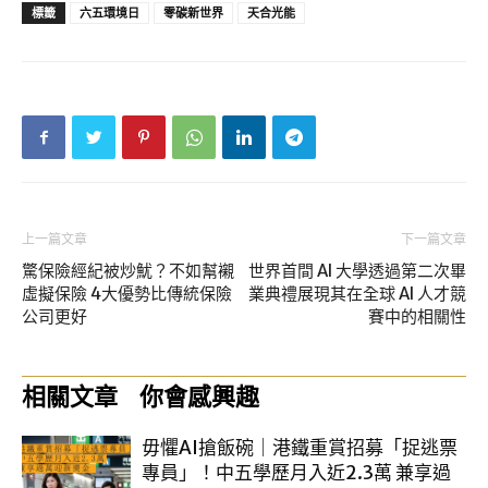
標籤
六五環境日
零碳新世界
天合光能
上一篇文章
下一篇文章
驚保險經紀被炒魷？不如幫襯
世界首間 AI 大學透過第二次畢
虛擬保險 4大優勢比傳統保險
業典禮展現其在全球 AI 人才競
公司更好
賽中的相關性
相關文章
你會感興趣
毋懼AI搶飯碗｜港鐵重賞招募「捉逃票
專員」！中五學歷月入近2.3萬 兼享過