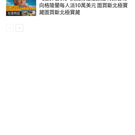
向格陵蘭每人派10萬美元 圖買斷北極寶
藏圖買斷北極寶藏
社會熱話