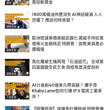
萬迎新獎金
職場
1800萬桶油供應消失 AI神話破滅 人人
恐懼了 應該何時貪婪？
國際金融
歐洲密謀美債美股武器化 挪威手持近萬
億美元金融核武 特朗普：拋售美資產必
遭報復
國際金融
馬杜羅被生擒再現「石油詛咒」 全球第
四富國變全民乞食 政經角度深度剖析
國際金融
AI分身創40億美元帶貨額？ 攤手哥
Khaby Lame如何引爆 IP X 電商工業革
命？
人物故事
【銀彈吞併】挾擒馬杜羅餘威 特朗普傳