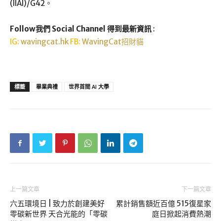
(IIAI)/G42。
Follow我們 Social Channel 得到最新資訊
:
IG:
wavingcat.hk
FB:
WavingCat招財貓
標籤
畢業典禮
世界首間 AI 大學
上一篇文章
下一篇文章
六五環境日 | 致力於創建美好
累計銷售額近百億 515復星家
零碳新世界 天合光能的「零碳
庭日掀起消費熱潮