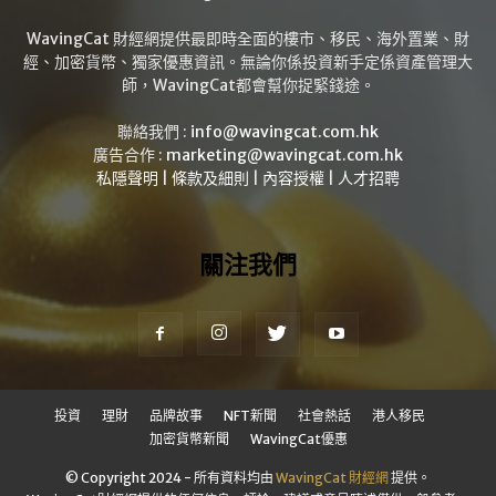
WavingCat 財經網提供最即時全面的樓市、移民、海外置業、財
經、加密貨幣、獨家優惠資訊。無論你係投資新手定係資產管理大
師，WavingCat都會幫你捉緊錢途。
聯絡我們 :
info@wavingcat.com.hk
廣告合作 :
marketing@wavingcat.com.hk
私隱聲明
|
條款及細則
|
內容授權
|
人才招聘
關注我們
投資
理財
品牌故事
NFT新聞
社會熱話
港人移民
加密貨幣新聞
WavingCat優惠
© Copyright 2024 - 所有資料均由
WavingCat 財經網
提供。