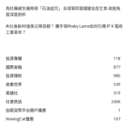
馬杜羅被生擒再現「石油詛咒」 全球第四富國變全民乞食 政經角
度深度剖析
AI分身創40億美元帶貨額？ 攤手哥Khaby Lame如何引爆 IP X 電商
工業革命？
投資專欄
118
國際金融
877
投資理財
980
商業世界
539
美通社
319
社會熱話
2436
加密貨幣平台開戶優惠
1
WavingCat優惠
107