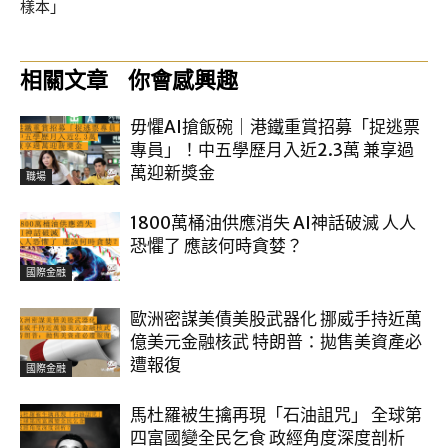
樣本」
相關文章
你會感興趣
毋懼AI搶飯碗｜港鐵重賞招募「捉逃票
專員」！中五學歷月入近2.3萬 兼享過
萬迎新獎金
職場
1800萬桶油供應消失 AI神話破滅 人人
恐懼了 應該何時貪婪？
國際金融
歐洲密謀美債美股武器化 挪威手持近萬
億美元金融核武 特朗普：拋售美資產必
遭報復
國際金融
馬杜羅被生擒再現「石油詛咒」 全球第
四富國變全民乞食 政經角度深度剖析