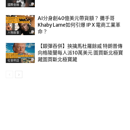
國際金融
AI分身創40億美元帶貨額？ 攤手哥
Khaby Lame如何引爆 IP X 電商工業革
命？
人物故事
【銀彈吞併】挾擒馬杜羅餘威 特朗普傳
向格陵蘭每人派10萬美元 圖買斷北極寶
藏圖買斷北極寶藏
社會熱話