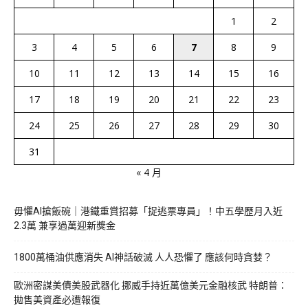
1
2
3
4
5
6
7
8
9
10
11
12
13
14
15
16
17
18
19
20
21
22
23
24
25
26
27
28
29
30
31
« 4 月
毋懼AI搶飯碗｜港鐵重賞招募「捉逃票專員」！中五學歷月入近
2.3萬 兼享過萬迎新獎金
1800萬桶油供應消失 AI神話破滅 人人恐懼了 應該何時貪婪？
歐洲密謀美債美股武器化 挪威手持近萬億美元金融核武 特朗普：
拋售美資產必遭報復