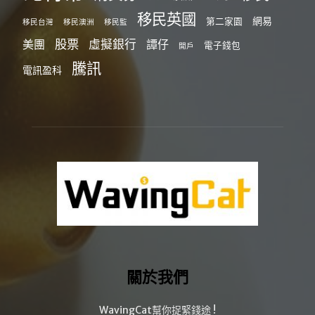
移民英國
網易
第二家園
移民台灣
移民澳洲
移民監
股票
虛擬銀行
美團
譚仔
電子錢包
開戶
騰訊
電訊盈科
關於我們
WavingCat幫你捉緊錢途 !