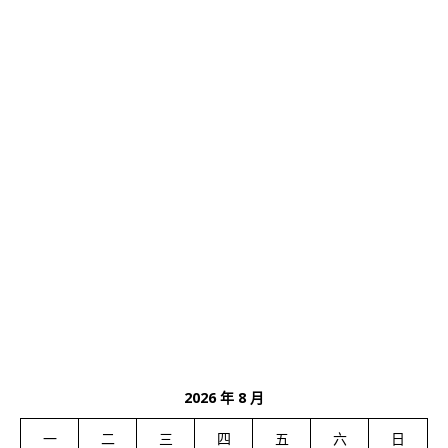
2026 年 8 月
一
二
三
四
五
六
日