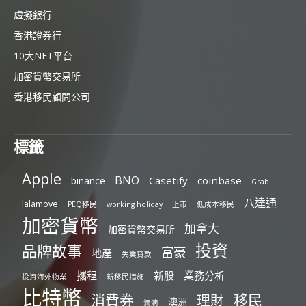
虛擬銀行
香港證券行
10大NFT平台
加密貨幣交易所
香港移民顧問公司
標籤
Apple
BNO
Casetify
coinbase
binance
Grab
八達通
lalamove
PEQ移民
working holiday
上市
低成本移民
加密貨幣
加拿大
加密貨幣交易所
投資
品牌故事
富豪
地產
失業貸款
攜程
新股
業務分析
投資海外物業
新移民措施
比特幣
消費券
移民
理財
澳洲
滴滴