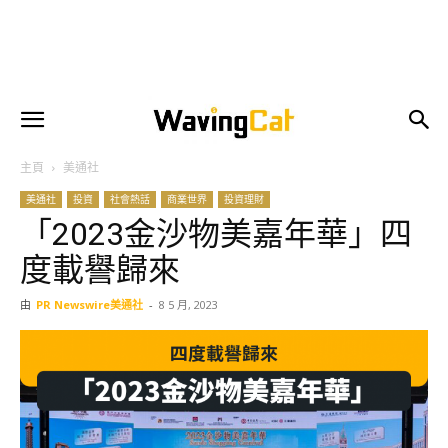
主頁
美通社
美通社
投資
社會熱話
商業世界
投資理財
「2023金沙物美嘉年華」四
度載譽歸來
由
PR Newswire美通社
-
8 5 月, 2023