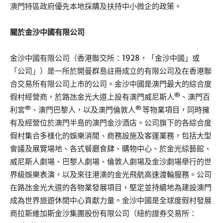
澳門特區政府優先本地採購及扶持中小微企的政策。
關於金沙中國有限公司
金沙中國有限公司（香港聯交所：1928，「金沙中國」或
「公司」）是一所於開曼群島註冊成立的有限公司及在香港聯
合交易所有限公司上市的公司。金沙中國是澳門最大的綜合度
®
假村經營商，於路氹金光大道上設有澳門威尼斯人
、澳門百
®
®
利宮
、澳門巴黎人，以及澳門倫敦人
等物業項目，同時擁
有及經營位於澳門半島的澳門金沙酒店。公司旗下的各綜合度
假村集合多樣化的娛樂消閒、商務設施及客運業務，包括大型
會議及展覽場地、各式餐廳食肆、購物中心、於金光綜藝館、
威尼斯人劇場、巴黎人劇場、倫敦人劇場及金沙劇場舉行的世
界級娛樂表演，以及來往港澳的金光飛航高速渡輪服務。公司
在路氹金光大道的各物業發展項目，堅定並持續地為建設澳門
成為世界旅遊休閒中心貢獻力量。金沙中國是全球度假村發展
商拉斯維加斯金沙集團股份有限公司（紐約證券交易所：