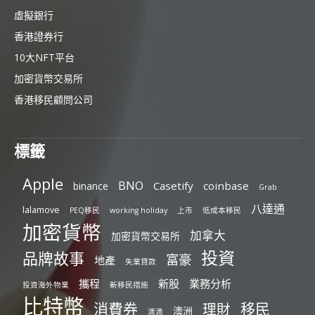
虛擬銀行
香港證券行
10大NFT平台
加密貨幣交易所
香港移民顧問公司
標籤
Apple
BNO
Casetify
coinbase
binance
Grab
八達通
lalamove
PEQ移民
working holiday
上市
低成本移民
加密貨幣
加拿大
加密貨幣交易所
投資
品牌故事
富豪
地產
失業貸款
攜程
新股
業務分析
投資海外物業
新移民措施
比特幣
消費券
移民
理財
澳洲
滴滴