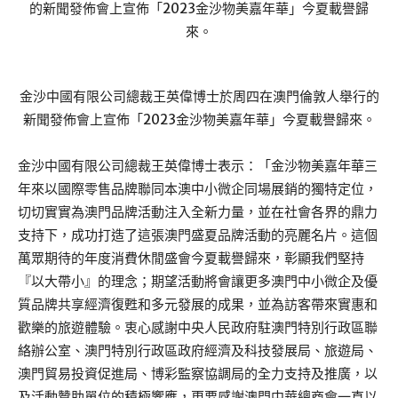
金沙中國有限公司總裁王英偉博士於周四在澳門倫敦人舉行的
新聞發佈會上宣佈「2023金沙物美嘉年華」今夏載譽歸來。
金沙中國有限公司總裁王英偉博士表示：「金沙物美嘉年華三
年來以國際零售品牌聯同本澳中小微企同場展銷的獨特定位，
切切實實為澳門品牌活動注入全新力量，並在社會各界的鼎力
支持下，成功打造了這張澳門盛夏品牌活動的亮麗名片。這個
萬眾期待的年度消費休閒盛會今夏載譽歸來，彰顯我們堅持
『以大帶小』的理念；期望活動將會讓更多澳門中小微企及優
質品牌共享經濟復甦和多元發展的成果，並為訪客帶來實惠和
歡樂的旅遊體驗。衷心感謝中央人民政府駐澳門特別行政區聯
絡辦公室、澳門特別行政區政府經濟及科技發展局、旅遊局、
澳門貿易投資促進局、博彩監察協調局的全力支持及推廣，以
及活動贊助單位的積極響應，更要感謝澳門中華總商會一直以