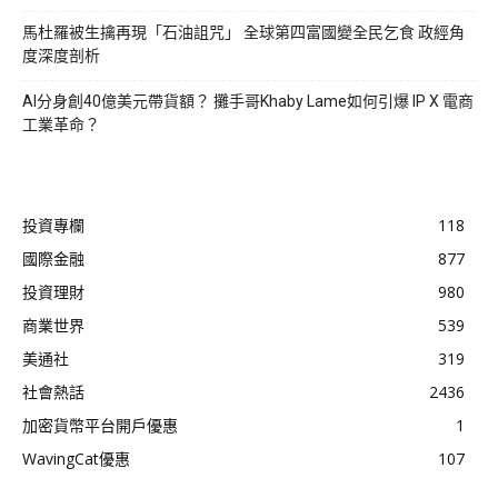
馬杜羅被生擒再現「石油詛咒」 全球第四富國變全民乞食 政經角
度深度剖析
AI分身創40億美元帶貨額？ 攤手哥Khaby Lame如何引爆 IP X 電商
工業革命？
投資專欄
118
國際金融
877
投資理財
980
商業世界
539
美通社
319
社會熱話
2436
加密貨幣平台開戶優惠
1
WavingCat優惠
107