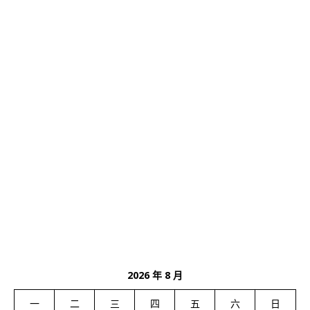
2026 年 8 月
一
二
三
四
五
六
日