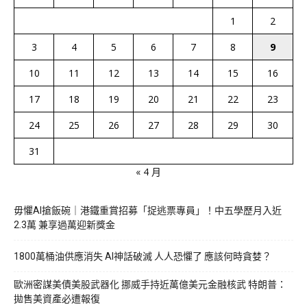
1
2
3
4
5
6
7
8
9
10
11
12
13
14
15
16
17
18
19
20
21
22
23
24
25
26
27
28
29
30
31
« 4 月
毋懼AI搶飯碗｜港鐵重賞招募「捉逃票專員」！中五學歷月入近
2.3萬 兼享過萬迎新獎金
1800萬桶油供應消失 AI神話破滅 人人恐懼了 應該何時貪婪？
歐洲密謀美債美股武器化 挪威手持近萬億美元金融核武 特朗普：
拋售美資產必遭報復