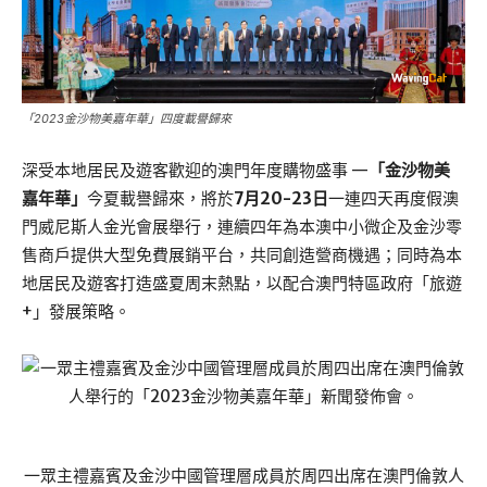
「2023金沙物美嘉年華」四度載譽歸來
深受本地居民及遊客歡迎的澳門年度購物盛事 —
「金沙物美
嘉年華」
今夏載譽歸來，將於
7月20-23日
一連四天再度假澳
門威尼斯人金光會展舉行，連續四年為本澳中小微企及金沙零
售商戶提供大型免費展銷平台，共同創造營商機遇；同時為本
地居民及遊客打造盛夏周末熱點，以配合澳門特區政府「旅遊
+」發展策略。
一眾主禮嘉賓及金沙中國管理層成員於周四出席在澳門倫敦人