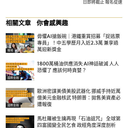
日即將截止 報名從速
相關文章
你會感興趣
毋懼AI搶飯碗｜港鐵重賞招募「捉逃票
專員」！中五學歷月入近2.3萬 兼享過
萬迎新獎金
職場
1800萬桶油供應消失 AI神話破滅 人人
恐懼了 應該何時貪婪？
國際金融
歐洲密謀美債美股武器化 挪威手持近萬
億美元金融核武 特朗普：拋售美資產必
遭報復
國際金融
馬杜羅被生擒再現「石油詛咒」 全球第
四富國變全民乞食 政經角度深度剖析