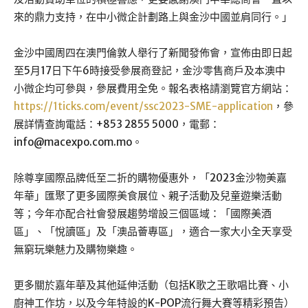
來的鼎力支持，在中小微企計劃路上與金沙中國並肩同行。」
金沙中國周四在澳門倫敦人舉行了新聞發佈會，宣佈由即日起
至5月17日下午6時接受參展商登記，金沙零售商戶及本澳中
小微企均可參與，參展費用全免。報名表格請瀏覽官方網站：
https://1ticks.com/event/ssc2023-SME-application
，參
展詳情查詢電話：+853 2855 5000，電郵：
info@macexpo.com.mo
。
除尊享國際品牌低至二折的購物優惠外，「2023金沙物美嘉
年華」匯聚了更多國際美食展位、親子活動及兒童遊樂活動
等；今年亦配合社會發展趨勢增設三個區域：「國際美酒
區」、「悅讀區」及「澳品薈專區」，適合一家大小全天享受
無窮玩樂魅力及購物樂趣。
更多關於嘉年華及其他延伸活動（包括K歌之王歌唱比賽、小
廚神工作坊，以及今年特設的K-POP流行舞大賽等精彩預告）