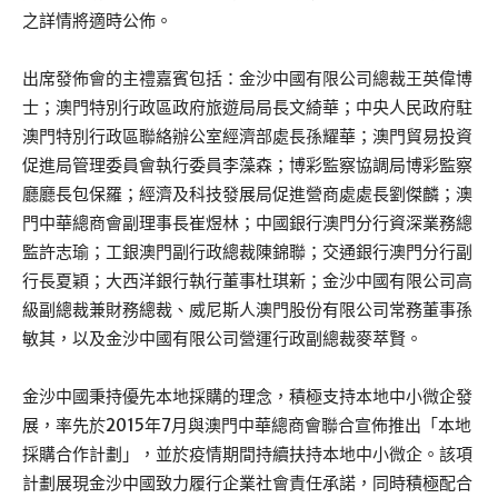
之詳情將適時公佈。
出席發佈會的主禮嘉賓包括：金沙中國有限公司總裁王英偉博
士；澳門特別行政區政府旅遊局局長文綺華；中央人民政府駐
澳門特別行政區聯絡辦公室經濟部處長孫耀華；澳門貿易投資
促進局管理委員會執行委員李藻森；博彩監察協調局博彩監察
廳廳長包保羅；經濟及科技發展局促進營商處處長劉傑麟；澳
門中華總商會副理事長崔煜林；中國銀行澳門分行資深業務總
監許志瑜；工銀澳門副行政總裁陳錦聯；交通銀行澳門分行副
行長夏穎；大西洋銀行執行董事杜琪新；金沙中國有限公司高
級副總裁兼財務總裁、威尼斯人澳門股份有限公司常務董事孫
敏其，以及金沙中國有限公司營運行政副總裁麥萃賢。
金沙中國秉持優先本地採購的理念，積極支持本地中小微企發
展，率先於2015年7月與澳門中華總商會聯合宣佈推出「本地
採購合作計劃」，並於疫情期間持續扶持本地中小微企。該項
計劃展現金沙中國致力履行企業社會責任承諾，同時積極配合