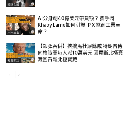
國際金融
AI分身創40億美元帶貨額？ 攤手哥
Khaby Lame如何引爆 IP X 電商工業革
命？
人物故事
【銀彈吞併】挾擒馬杜羅餘威 特朗普傳
向格陵蘭每人派10萬美元 圖買斷北極寶
藏圖買斷北極寶藏
社會熱話