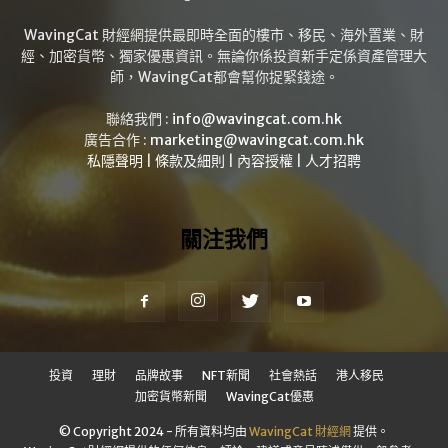
WavingCat 財經網提供最即時全面的樓市、移民、海外置業、財
經、加密貨幣、獨家優惠資訊。無論你係投資新手定係資產管理大
師，WavingCat都會幫你捉緊錢途。
聯絡我們 :
info@wavingcat.com.hk
廣告合作 :
marketing@wavingcat.com.hk
私隱聲明
|
條款及細則
|
內容授權
|
人才招聘
關注我們
投資
理財
品牌故事
NFT新聞
社會熱話
港人移民
加密貨幣新聞
WavingCat優惠
© Copyright 2024 - 所有資料均由
WavingCat 財經網
提供。