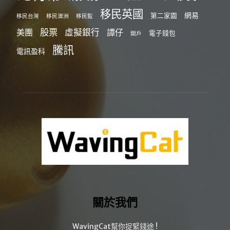
移民英國
網易
第二家園
移民台灣
移民澳洲
移民監
股票
虛擬銀行
美團
譚仔
電子錢包
開戶
騰訊
電訊盈科
關於我們
WavingCat幫你捉緊錢途 !