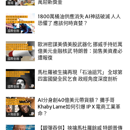
萬迎新獎金
職場
1800萬桶油供應消失 AI神話破滅 人人
恐懼了 應該何時貪婪？
國際金融
歐洲密謀美債美股武器化 挪威手持近萬
億美元金融核武 特朗普：拋售美資產必
遭報復
國際金融
馬杜羅被生擒再現「石油詛咒」 全球第
四富國變全民乞食 政經角度深度剖析
國際金融
AI分身創40億美元帶貨額？ 攤手哥
Khaby Lame如何引爆 IP X 電商工業革
命？
人物故事
【銀彈吞併】挾擒馬杜羅餘威 特朗普傳