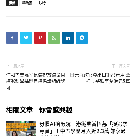
標籤
華為雲
沙特
上一篇文章
下一篇文章
信和置業溫室氣體排放減量目
日元再跌官員出口術都無用 摩
標獲科學基礎目標倡議組織認
通：將跌至兌港元5算
可
相關文章
你會感興趣
毋懼AI搶飯碗｜港鐵重賞招募「捉逃票
專員」！中五學歷月入近2.3萬 兼享過