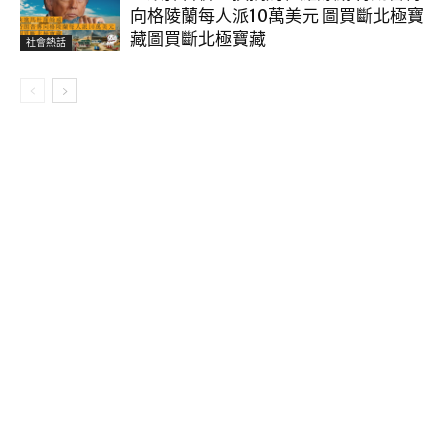
向格陵蘭每人派10萬美元 圖買斷北極寶
藏圖買斷北極寶藏
社會熱話