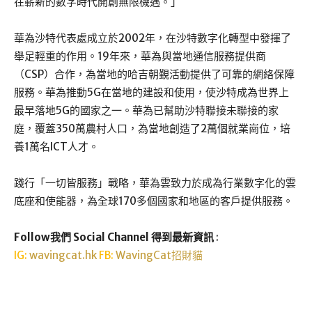
在嶄新的數字時代開創無限機遇。」
華為沙特代表處成立於2002年，在沙特數字化轉型中發揮了
舉足輕重的作用。19年來，華為與當地通信服務提供商
（CSP）合作，為當地的哈吉朝覲活動提供了可靠的網絡保障
服務。華為推動5G在當地的建設和使用，使沙特成為世界上
最早落地5G的國家之一。華為已幫助沙特聯接未聯接的家
庭，覆蓋350萬農村人口，為當地創造了2萬個就業崗位，培
養1萬名ICT人才。
踐行「一切皆服務」戰略，華為雲致力於成為行業數字化的雲
底座和使能器，為全球170多個國家和地區的客戶提供服務。
Follow我們 Social Channel 得到最新資訊
:
IG:
wavingcat.hk
FB:
WavingCat招財貓