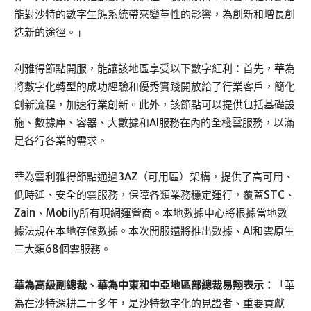
能對沙特的數字生態系統帶來變革性的影響，為創新和增長創
造新的途徑。」
利雅得節點開服，能讓該地區享受以下數字紅利：首先，華為
將數字化轉型的成功經驗和優秀實踐開放給了行業客戶，簡化
創新流程，加速行業創新。此外，該節點可以提供包括基礎設
施、數據庫、容器、大數據和AI服務在內的全棧雲服務，以滿
足各行各業的需求。
華為雲利雅得節點通過3AZ（可用區）架構，提供了高可用、
低時延、安全的雲服務，保障各類業務穩定運行，覆蓋STC、
Zain、Mobily所有現網運營商。本地數據中心將根據當地數
據法規在本地存儲數據。本次開服還將推出數據、AI和雲原生
三大類68個雲服務。
華為高級副總裁、華為中東和中亞地區部總裁易翔表示：
「華
為在沙特深耕二十多年，是沙特數字化的見證者、重要貢獻