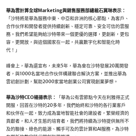
華為雲計算全球Marketing與銷售服務部總裁石冀琳表示：
「沙特將是華為服務中東、中亞和非洲的核心節點，為客戶、
合作伙伴和開發者提供持續創新、穩定可靠、安全可信的雲服
務。我們希望能夠給沙特帶來一個更優的選擇，更創新，更包
容，更開放，與這個國家在一起，共贏數字化和智能化時
代！」
峰會上，華為還宣布，未來5年，華為會在沙特發展20萬開發
者，與1000名當地合作伙伴構建聯合解決方案，並推出華為
雲初創計劃，幫助2000家當地創業公司實現創業夢想。
華為沙特CEO楊揚表示：
「華為公有雲節點今天在利雅得正式
開服，回首在沙特的20多年，我們始終和沙特的各行業客戶
和伙伴在一起，致力成為當地智能社會的建設者，繁榮經濟的
貢獻者，和人才生態的培育者，我們將持續為沙特提供無所不
及的聯接、綠色的能源、觸手可及的雲計算和AI服務，為沙特