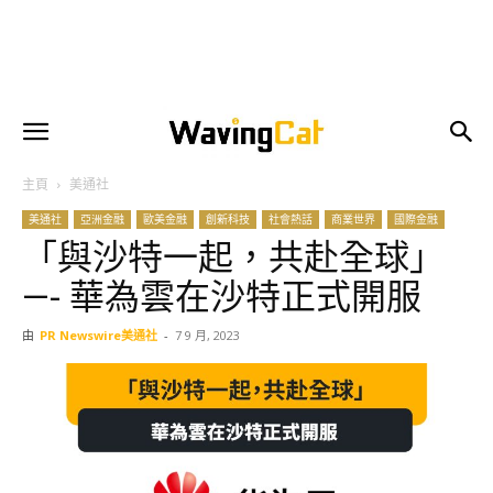
主頁
美通社
美通社
亞洲金融
歐美金融
創新科技
社會熱話
商業世界
國際金融
「與沙特一起，共赴全球」
—- 華為雲在沙特正式開服
由
PR Newswire美通社
-
7 9 月, 2023