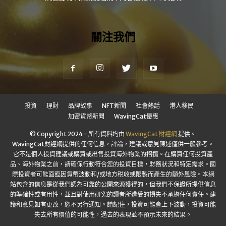
關注我們
投資
理財
品牌故事
NFT新聞
社會熱話
港人移民
加密貨幣新聞
WavingCat優惠
© Copyright 2024 - 所有資料均由
WavingCat 財經網
提供。
WavingCat財經網提供的任何信息，評論，建議或意見陳述僅供一般參考。
它不是個人投資建議或購買或出售投資海外物業的招攬。在購買任何投資產
品、海外物業之前，請確保行動符合您的投資目標，財務狀況和特定需求。國
際投資者可能面臨因貨幣波動和/或地方稅收或限製而產生的額外風險。本網
站包含的信息是從我們認為可靠的公開來源獲得的，但我們不保證所提供信息
的準確性或有用性，並且對使用研究的讀者所遭受的損失不承擔任何責任。建
議和意見如有更改，恕不另行通知。請記住，投資可能會上下波動，投資可能
失去所有價值的可能性，過去的表現並不預示未來的結果。