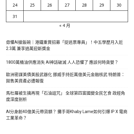
24
25
26
27
28
29
30
31
« 4 月
毋懼AI搶飯碗｜港鐵重賞招募「捉逃票專員」！中五學歷月入近
2.3萬 兼享過萬迎新獎金
1800萬桶油供應消失 AI神話破滅 人人恐懼了 應該何時貪婪？
歐洲密謀美債美股武器化 挪威手持近萬億美元金融核武 特朗普：
拋售美資產必遭報復
馬杜羅被生擒再現「石油詛咒」 全球第四富國變全民乞食 政經角
度深度剖析
AI分身創40億美元帶貨額？ 攤手哥Khaby Lame如何引爆 IP X 電商
工業革命？