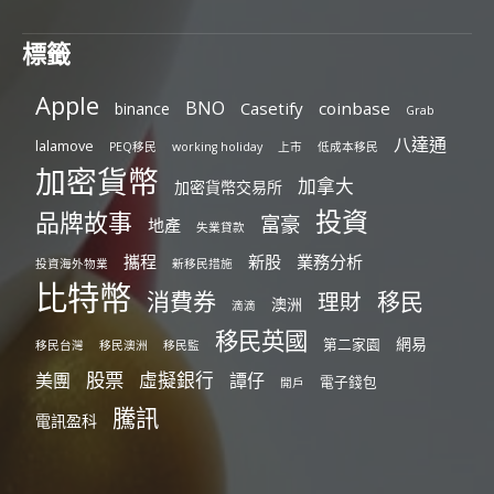
標籤
Apple
BNO
Casetify
coinbase
binance
Grab
八達通
lalamove
PEQ移民
working holiday
上市
低成本移民
加密貨幣
加拿大
加密貨幣交易所
投資
品牌故事
富豪
地產
失業貸款
攜程
新股
業務分析
投資海外物業
新移民措施
比特幣
消費券
移民
理財
澳洲
滴滴
移民英國
網易
第二家園
移民台灣
移民澳洲
移民監
股票
虛擬銀行
美團
譚仔
電子錢包
開戶
騰訊
電訊盈科