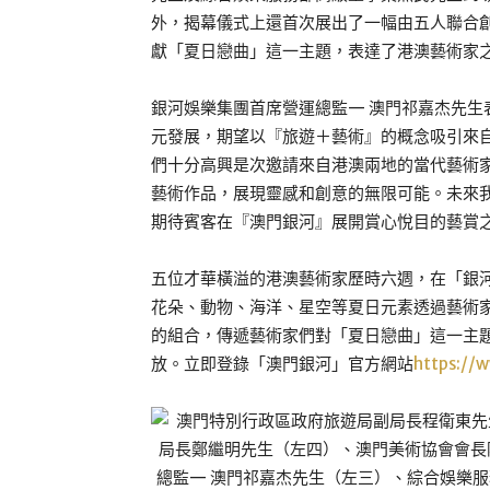
外，揭幕儀式上還首次展出了一幅由五人聯合
獻「夏日戀曲」這一主題，表達了港澳藝術家
銀河娛樂集團首席營運總監— 澳門祁嘉杰先
元發展，期望以『旅遊＋藝術』的概念吸引來
們十分高興是次邀請來自港澳兩地的當代藝術
藝術作品，展現靈感和創意的無限可能。未來
期待賓客在『澳門銀河』展開賞心悅目的藝賞之
五位才華橫溢的港澳藝術家歷時六週，在「銀
花朵、動物、海洋、星空等夏日元素透過藝術
的組合，傳遞藝術家們對「夏日戀曲」這一主題
放。立即登錄「澳門銀河」官方網站
https://