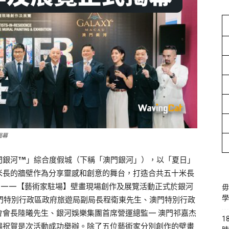
揭幕
門銀河™」綜合度假城（下稱「澳門銀河」），以「夏日」
米長的牆壁作為分享靈感和創意的舞台，打造合共五十米長
曲——【藝術家駐場】壁畫現場創作及展覽活動正式於銀河
毋
學
門特別行政區政府旅遊局副局長程衛東先生、澳門特別行政
會會長陸曦先生、銀河娛樂集團首席營運總監— 澳門祁嘉杰
1
場祝賀是次活動成功舉辦。除了五位藝術家分別創作的壁畫