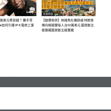
社會熱話
0億美元帶貨額？ 攤手哥
【銀彈吞併】挾擒馬杜羅餘威 特朗普
me如何引爆 IP X 電商工業
傳向格陵蘭每人派10萬美元 圖買斷北
極寶藏圖買斷北極寶藏