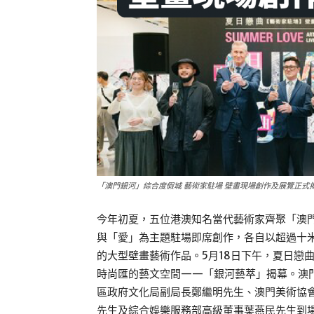
「澳門銀河」綜合度假城 藝術家駐場 壁畫現場創作及展覽正式
今年初夏，五位港澳知名當代藝術家齊聚「澳
與「愛」為主題駐場即席創作，各自以超過十
的大型壁畫藝術作品。5月18日下午，夏日戀
時尚匯的藝文空間——「銀河藝萃」揭幕。澳
區政府文化局副局長鄭繼明先生、澳門美術協
先生及綜合娛樂服務部高級董事葉燕民先生到