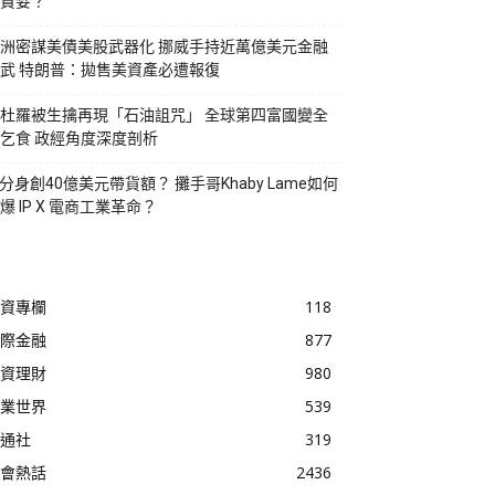
貪婪？
洲密謀美債美股武器化 挪威手持近萬億美元金融
武 特朗普：拋售美資產必遭報復
杜羅被生擒再現「石油詛咒」 全球第四富國變全
乞食 政經角度深度剖析
I分身創40億美元帶貨額？ 攤手哥Khaby Lame如何
爆 IP X 電商工業革命？
資專欄
118
際金融
877
資理財
980
業世界
539
通社
319
會熱話
2436