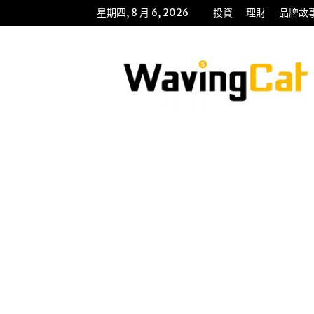
星期四, 8 月 6, 2026
投資
理財
品牌故
WavingCat
招
財
貓