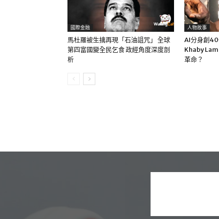
國際金融
人物故事
馬杜羅被生擒再現「石油詛咒」 全球
AI分身創4
第四富國變全民乞食 政經角度深度剖
Khaby La
析
革命？