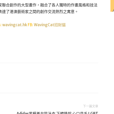
家聯合創作的大型畫作，融合了各人獨特的作畫風格和技法
表達了港澳藝術家之間的創作交流熱烈之寓意。
G:
wavingcat.hk
FB:
WavingCat招財貓
下一篇文章
Adidas男模着女裝泳衣 下體隆起 心口見毛 LGBT