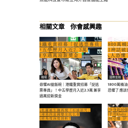
相關文章
你會感興趣
職場
國際金融
毋懼AI搶飯碗｜港鐵重賞招募「捉逃
1800萬桶
票專員」！中五學歷月入近2.3萬 兼享
恐懼了 應
過萬迎新獎金