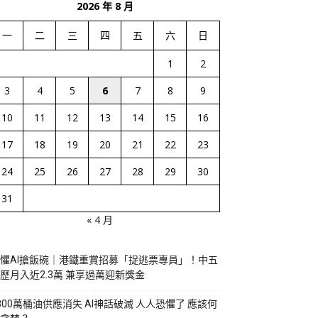
2026 年 8 月
一
二
三
四
五
六
日
1
2
3
4
5
6
7
8
9
10
11
12
13
14
15
16
17
18
19
20
21
22
23
24
25
26
27
28
29
30
31
« 4 月
懼AI搶飯碗｜港鐵重賞招募「捉逃票專員」！中五
歷月入近2.3萬 兼享過萬迎新獎金
800萬桶油供應消失 AI神話破滅 人人恐懼了 應該何