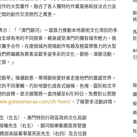
時
創作的大型畫作，融合了各人獨特的作畫風格和技法合力呈
歐
之間的創作交流熱烈之寓意。
核
生表示：「『澳門銀河』一直致力推動本地藝術文化項目的多
馬
自全球各地的不同旅客，親身感受澳門的獨有城市魅力。我
民
家攜手合作，在度假城內現場創作有趣及極富想像力的大型
A
我們將繼續為賓客呈獻多姿多彩的文化、藝術、演藝活動，
引
旅。 」
河藝萃」揮灑創意，帶領藝術愛好者走進他們的靈感世界。
投
家的不同筆觸，巧妙地變化成各式線條、色塊、圖形和文字
的詮釋。是次展覽將一直持續至6月30日，免費對公眾開
國
www.galaxymacau.com/zh-hant/
，了解更多活動詳情。
投
商
美
社