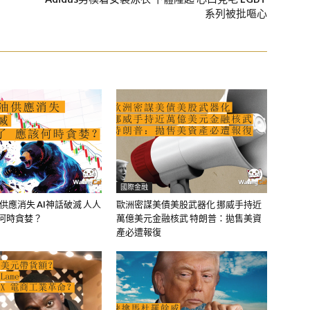
系列被批嘔心
國際金融
油供應消失 AI神話破滅 人人
歐洲密謀美債美股武器化 挪威手持近
該何時貪婪？
萬億美元金融核武 特朗普：拋售美資
產必遭報復