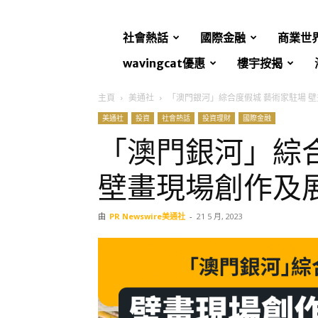
社會熱話
國際金融
商業世
wavingcat優惠
樓宇按揭
主頁
美通社
「澳門銀河」綜合度假城 藝術家駐場 
美通社
投資
社會熱話
投資理財
國際金融
「澳門銀河」綜
壁畫現場創作及
由
PR Newswire美通社
-
21 5 月, 2023