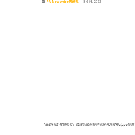
由
PR Newswire美通社
-
8 6 月, 2023
「低碳科技 智慧開發」傑瑞低碳壓裂井場解決方案在cippe展會