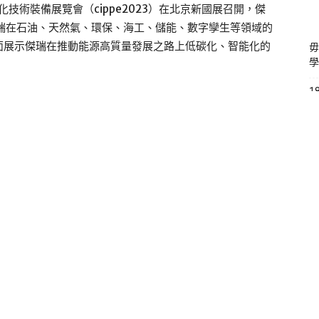
化技術裝備展覽會（cippe2023）在北京新國展召開，傑
瑞在石油、天然氣、環保、海工、儲能、數字孿生等領域的
面展示傑瑞在推動能源高質量發展之路上低碳化、智能化的
毋
學
1
時
歐
核
馬
民
A
引
投