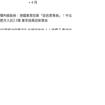
« 4 月
懼AI搶飯碗｜港鐵重賞招募「捉逃票專員」！中五
歷月入近2.3萬 兼享過萬迎新獎金
800萬桶油供應消失 AI神話破滅 人人恐懼了 應該何
貪婪？
洲密謀美債美股武器化 挪威手持近萬億美元金融
武 特朗普：拋售美資產必遭報復
杜羅被生擒再現「石油詛咒」 全球第四富國變全
乞食 政經角度深度剖析
I分身創40億美元帶貨額？ 攤手哥Khaby Lame如何
爆 IP X 電商工業革命？
資專欄
118