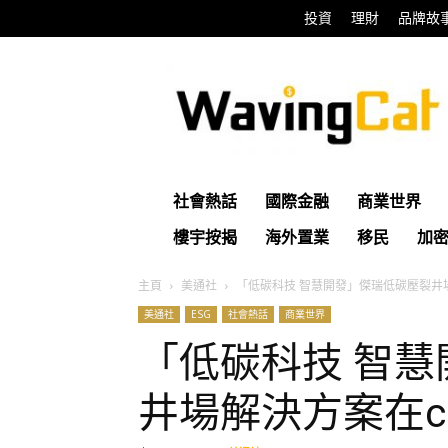
投資
理財
品牌故
WavingCat
招
財
貓
社會熱話
國際金融
商業世界
樓宇按揭
海外置業
移民
加
主頁
美通社
「低碳科技 智慧開發」傑瑞低碳壓裂井場
美通社
ESG
社會熱話
商業世界
「低碳科技 智
井場解決方案在ci