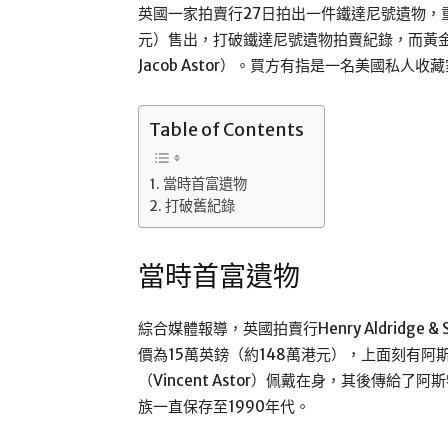
英國一家拍賣行27日拍出一件鐵達尼號遺物，重
元）售出，打破鐵達尼號遺物拍賣紀錄，而黃金
Jacob Astor）。買方有指是一名美國私人收
Table of Contents
當時首富遺物
打破舊紀錄
當時首富遺物
綜合媒體報導，英國拍賣行Henry Aldridge
價為15萬英鎊（約148萬港元），上面刻有阿
（Vincent Astor）佩戴在身，其後傳給了阿
族一直保存至1990年代。