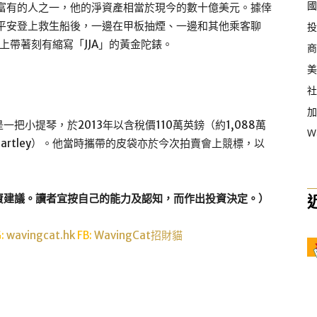
國
最富有的人之一，他的淨資產相當於現今的數十億美元。據倖
平安登上救生船後，一邊在甲板抽煙、一邊和其他乘客聊
投
上帶著刻有縮寫「JJA」的黃金陀錶。
商
美
社
加
小提琴，於2013年以含稅價110萬英鎊（約1,088萬
W
Hartley）。他當時攜帶的皮袋亦於今次拍賣會上競標，以
資建議。讀者宜按自己的能力及認知，而作出投資決定。）
G:
wavingcat.hk
FB:
WavingCat招財貓