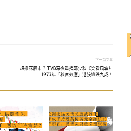
下一篇文章
想推冧股市？ TVB深夜重播鄭少秋《笑看風雲》
1973年「秋官效應」港股慘跌九成！