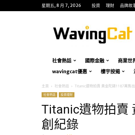
星期五, 8 月 7, 2026
投資
理財
品牌故
WavingCat
招
財
貓
社會熱話
國際金融
商業世
wavingcat優惠
樓宇按揭
主頁
社會熱話
Titanic遺物拍賣 黃金陀錶1187萬售
社會熱話
投資理財
Titanic遺物拍
創紀錄