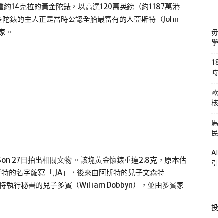
約14克拉的黃金陀錶，以高達120萬英鎊（約1187萬港
陀錶的主人正是當時公認全船最富有的人亞斯特（John
藏家。
毋
學
1
時
歐
核
馬
民
A
 & Son 27日拍出相關文物 。該塊黃金懷錶重達2.8克，原本估
引
斯特的名字縮寫「JJA」，後來由阿斯特的兒子文森特
斯特執行秘書的兒子多賓（William Dobbyn），並由多賓家
投