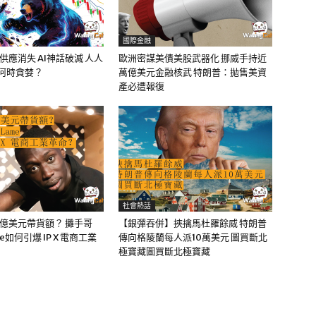
國際金融
油供應消失 AI神話破滅 人人
歐洲密謀美債美股武器化 挪威手持近
該何時貪婪？
萬億美元金融核武 特朗普：拋售美資
產必遭報復
社會熱話
0億美元帶貨額？ 攤手哥
【銀彈吞併】挾擒馬杜羅餘威 特朗普
me如何引爆 IP X 電商工業
傳向格陵蘭每人派10萬美元 圖買斷北
極寶藏圖買斷北極寶藏