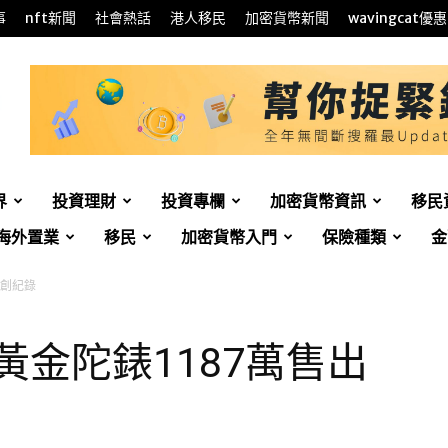
事
nft新聞
社會熱話
港人移民
加密貨幣新聞
wavingcat優惠
界
投資理財
投資專欄
加密貨幣資訊
移民
海外置業
移民
加密貨幣入門
保險種類
金
出創紀錄
賣 黃金陀錶1187萬售出