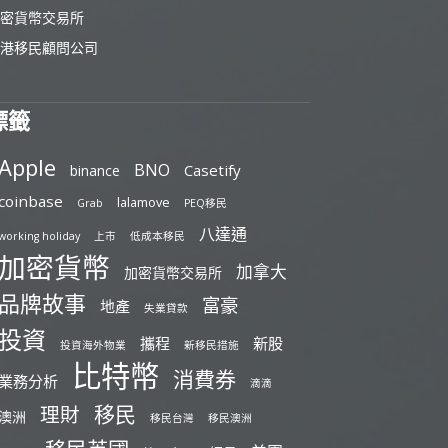
密貨幣交易所
港移民顧問公司
標籤
Apple
BNO
Casetify
binance
coinbase
lalamove
Grab
PEQ移民
八達通
working holiday
上市
低成本移民
加密貨幣
加拿大
加密貨幣交易所
品牌故事
富豪
地產
失業貸款
投資
攜程
新股
投資海外物業
新移民措施
比特幣
消費券
業務分析
滴滴
移民
理財
澳洲
移民台灣
移民澳洲