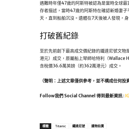
遇難時年僅47歲的阿斯特被認為是當時全球
存者描述，當時47歲的阿斯特在確認新婚妻子
天，直到船舶沉沒。遺體在7天後被人發現，身
打破舊紀錄
至於先前創下最高成交價紀錄的鐵達尼號文物是一把
港元）成交，原屬船上琴師哈特利（Wallace 
含稅價36.6萬英鎊（約362萬港元）成交。
（聲明：上述文章僅供參考，並不構成任何投
Follow我們 Social Channel 得到最新資訊
:
I
標籤
Titanic
鐵達尼號
遺物拍賣