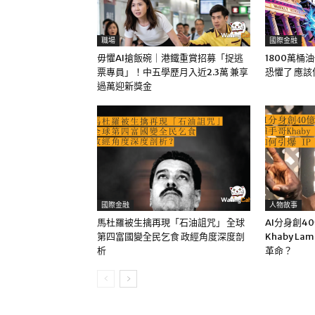
職場
國際金融
毋懼AI搶飯碗｜港鐵重賞招募「捉逃
1800萬桶
票專員」！中五學歷月入近2.3萬 兼享
恐懼了 應
過萬迎新獎金
國際金融
人物故事
馬杜羅被生擒再現「石油詛咒」 全球
AI分身創4
第四富國變全民乞食 政經角度深度剖
Khaby La
析
革命？