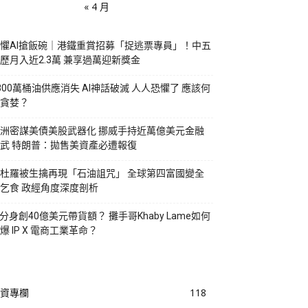
« 4 月
懼AI搶飯碗｜港鐵重賞招募「捉逃票專員」！中五
歷月入近2.3萬 兼享過萬迎新獎金
800萬桶油供應消失 AI神話破滅 人人恐懼了 應該何
貪婪？
洲密謀美債美股武器化 挪威手持近萬億美元金融
武 特朗普：拋售美資產必遭報復
杜羅被生擒再現「石油詛咒」 全球第四富國變全
乞食 政經角度深度剖析
I分身創40億美元帶貨額？ 攤手哥Khaby Lame如何
爆 IP X 電商工業革命？
資專欄
118