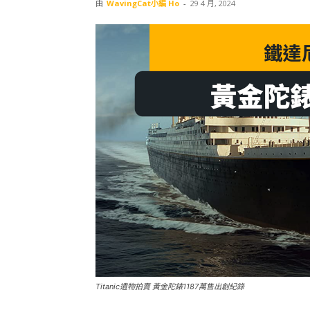
由
WavingCat小編 Ho
-
29 4 月, 2024
Titanic遺物拍賣 黃金陀錶1187萬售出創紀錄