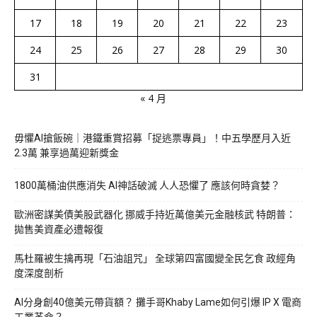
17
18
19
20
21
22
23
24
25
26
27
28
29
30
31
« 4 月
毋懼AI搶飯碗｜港鐵重賞招募「捉逃票專員」！中五學歷月入近
2.3萬 兼享過萬迎新獎金
1800萬桶油供應消失 AI神話破滅 人人恐懼了 應該何時貪婪？
歐洲密謀美債美股武器化 挪威手持近萬億美元金融核武 特朗普：
拋售美資產必遭報復
馬杜羅被生擒再現「石油詛咒」 全球第四富國變全民乞食 政經角
度深度剖析
AI分身創40億美元帶貨額？ 攤手哥Khaby Lame如何引爆 IP X 電商