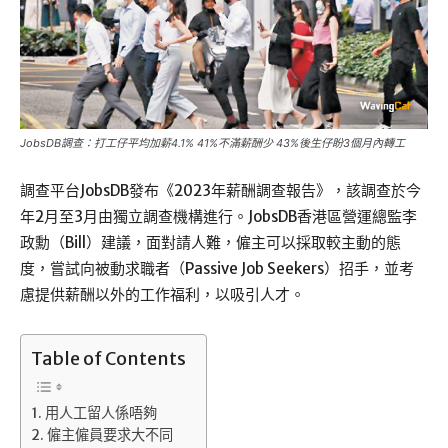
JobsDB調查：打工仔平均加薪4.1% 41%不滿薪酬少 43%後生仔盼3個月內轉工
調查平台JobsDB發布《2023年薪酬調查報告》，該調查於今
年2月至3月由獨立調查機構進行。JobsDB香港區營運總監李
政勳（Bill）建議，面對請人難，僱主可以採取較主動的態
度，嘗試向被動求職者（Passive Job Seekers）招手，並考
慮提供薪酬以外的工作福利，以吸引人才。
Table of Contents
用人工留人係唔夠
僱主僱員要求大不同