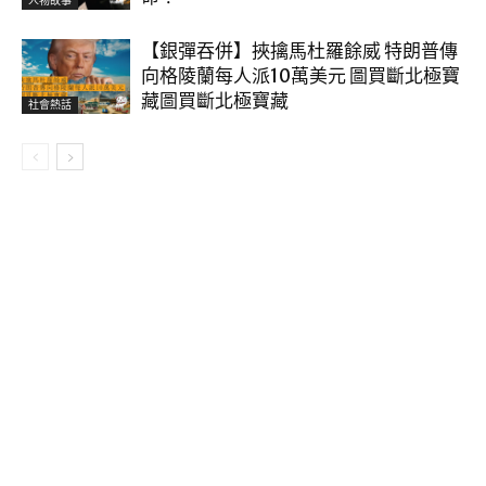
人物故事
【銀彈吞併】挾擒馬杜羅餘威 特朗普傳
向格陵蘭每人派10萬美元 圖買斷北極寶
藏圖買斷北極寶藏
社會熱話