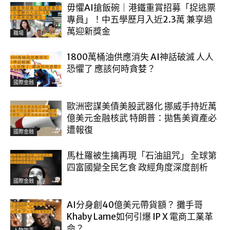
毋懼AI搶飯碗｜港鐵重賞招募「捉逃票
專員」！中五學歷月入近2.3萬 兼享過
萬迎新獎金
職場
1800萬桶油供應消失 AI神話破滅 人人
恐懼了 應該何時貪婪？
國際金融
歐洲密謀美債美股武器化 挪威手持近萬
億美元金融核武 特朗普：拋售美資產必
遭報復
國際金融
馬杜羅被生擒再現「石油詛咒」 全球第
四富國變全民乞食 政經角度深度剖析
國際金融
AI分身創40億美元帶貨額？ 攤手哥
Khaby Lame如何引爆 IP X 電商工業革
命？