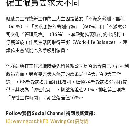
僱主僱員要求大不同
驅使員工尋找新工作的三大主因是基於「不滿意薪酬／福利」
（41%）、「尋求更好的薪酬待遇」（40%）和「不滿意公
司文化／管理風格」（36%）。李政勳指現時有約七成打工
仔期望於工作與生活間取得平衡（Work-life Balance），建
議僱主嘗試從此入手吸引僱員。
他亦建議打工仔求職時要先留意新公司是否適合自己。在福利
政策方面，勞資雙方最大落差的政策是「4天／4.5天工作
週」，68%受訪者期望有此福利，但僅24%受訪者公司有提
供。其次為「彈性假期」，期望落差值20%，排名第三則為
「彈性工作時間」，期望落差值16%。
Follow我們 Social Channel 得到最新資訊
:
IG:
wavingcat.hk
FB:
WavingCat招財貓