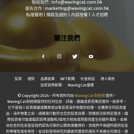
聯絡我們 :
info@wavingcat.com.hk
廣告合作 :
marketing@wavingcat.com.hk
私隱聲明
|
條款及細則
|
內容授權
|
人才招聘
關注我們
投資
理財
品牌故事
NFT新聞
社會熱話
港人移民
加密貨幣新聞
WavingCat優惠
© Copyright 2024 - 所有資料均由
WavingCat 財經網
提供。
WavingCat財經網提供的任何信息，評論，建議或意見陳述僅供一般參考。
它不是個人投資建議或購買或出售投資海外物業的招攬。在購買任何投資產
品、海外物業之前，請確保行動符合您的投資目標，財務狀況和特定需求。國
際投資者可能面臨因貨幣波動和/或地方稅收或限製而產生的額外風險。本網
站包含的信息是從我們認為可靠的公開來源獲得的，但我們不保證所提供信息
的準確性或有用性，並且對使用研究的讀者所遭受的損失不承擔任何責任。建