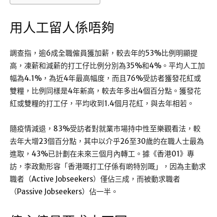
用人工留人係唔夠
調查指，逾6成全職僱員獲加薪，較去年的53%比例明顯提
高，凍薪和減薪的打工仔比例分別為35%和4%。平均人工加
幅為4.1%，為近4年最高幅度，而且76%受訪者獲發花紅或
雙糧，比例同樣是4年新高，較去年多出4個百分點。獲發花
紅或雙糧的打工仔，平均收到1.4個月花紅，與去年相若。
隨疫情減退，83%受訪者對就業市場持中性至樂觀看法，較
去年大增23個百分點，其中以介乎26至30歲的在職人士最為
進取，43%已計劃在未來三個月內轉工。據《香港01》專
訪，李政勳形容「香港嘅打工仔係有啲特別嘅」，因為主動求
職者（Active Jobseekers）僅佔三成，而被動求職者
（Passive Jobseekers）佔一半。