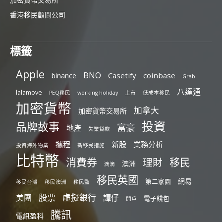
香港移民顧問公司
標籤
Apple
BNO
Casetify
coinbase
binance
Grab
八達通
lalamove
PEQ移民
working holiday
上市
低成本移民
加密貨幣
加拿大
加密貨幣交易所
投資
品牌故事
富豪
地產
失業貸款
攜程
新股
業務分析
投資海外物業
新移民措施
比特幣
消費券
移民
理財
澳洲
滴滴
移民英國
網易
第二家園
移民台灣
移民澳洲
移民監
股票
虛擬銀行
美團
譚仔
電子錢包
開戶
騰訊
電訊盈科