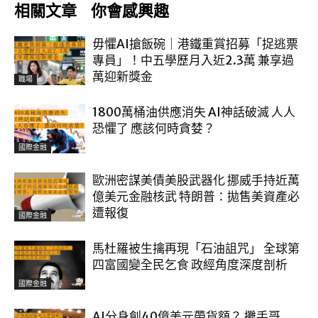
相關文章
你會感興趣
毋懼AI搶飯碗｜港鐵重賞招募「捉逃票
專員」！中五學歷月入近2.3萬 兼享過
萬迎新獎金
職場
1800萬桶油供應消失 AI神話破滅 人人
恐懼了 應該何時貪婪？
國際金融
歐洲密謀美債美股武器化 挪威手持近萬
億美元金融核武 特朗普：拋售美資產必
遭報復
國際金融
馬杜羅被生擒再現「石油詛咒」 全球第
四富國變全民乞食 政經角度深度剖析
國際金融
AI分身創40億美元帶貨額？ 攤手哥