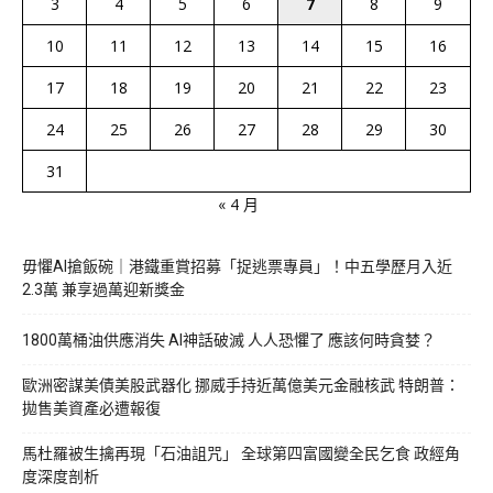
3
4
5
6
7
8
9
10
11
12
13
14
15
16
17
18
19
20
21
22
23
24
25
26
27
28
29
30
31
« 4 月
毋懼AI搶飯碗｜港鐵重賞招募「捉逃票專員」！中五學歷月入近
2.3萬 兼享過萬迎新獎金
1800萬桶油供應消失 AI神話破滅 人人恐懼了 應該何時貪婪？
歐洲密謀美債美股武器化 挪威手持近萬億美元金融核武 特朗普：
拋售美資產必遭報復
馬杜羅被生擒再現「石油詛咒」 全球第四富國變全民乞食 政經角
度深度剖析