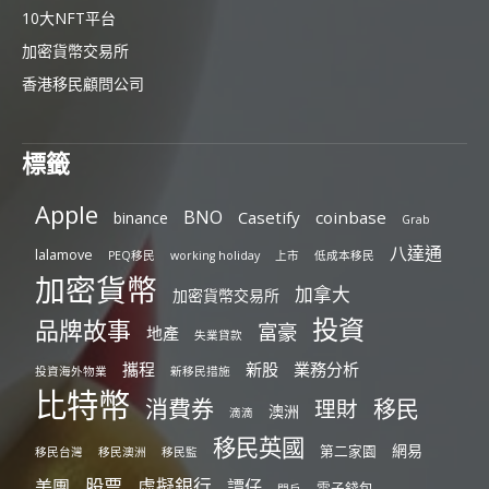
10大NFT平台
加密貨幣交易所
香港移民顧問公司
標籤
Apple
BNO
Casetify
coinbase
binance
Grab
八達通
lalamove
PEQ移民
working holiday
上市
低成本移民
加密貨幣
加拿大
加密貨幣交易所
投資
品牌故事
富豪
地產
失業貸款
攜程
新股
業務分析
投資海外物業
新移民措施
比特幣
消費券
移民
理財
澳洲
滴滴
移民英國
網易
第二家園
移民台灣
移民澳洲
移民監
股票
虛擬銀行
美團
譚仔
電子錢包