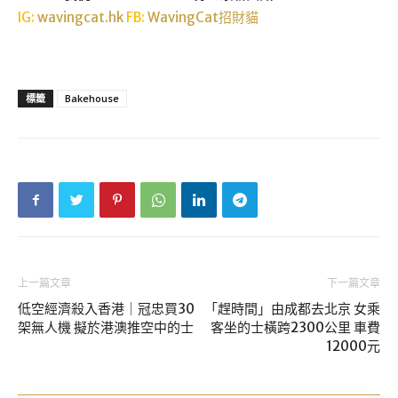
IG:
wavingcat.hk
FB:
WavingCat招財貓
標籤
Bakehouse
上一篇文章
下一篇文章
低空經濟殺入香港｜冠忠買30
「趕時間」由成都去北京 女乘
架無人機 擬於港澳推空中的士
客坐的士橫跨2300公里 車費
12000元