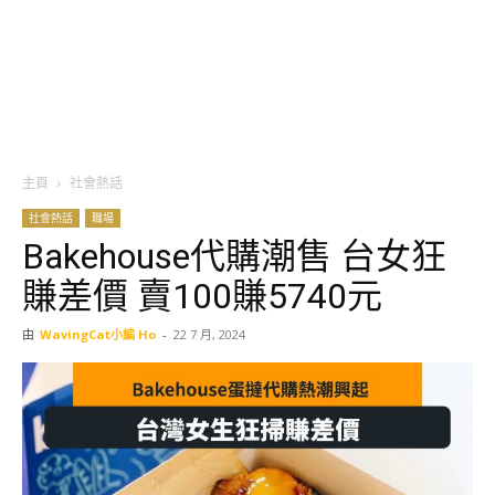
主頁
社會熱話
社會熱話
職場
Bakehouse代購潮售 台女狂
賺差價 賣100賺5740元
由
WavingCat小編 Ho
-
22 7 月, 2024