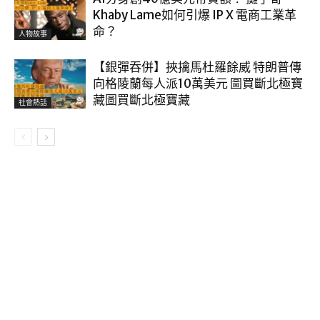
Khaby Lame如何引爆 IP X 電商工業革
命？
人物故事
【銀彈吞併】挾擒馬杜羅餘威 特朗普傳
向格陵蘭每人派10萬美元 圖買斷北極寶
藏圖買斷北極寶藏
社會熱話