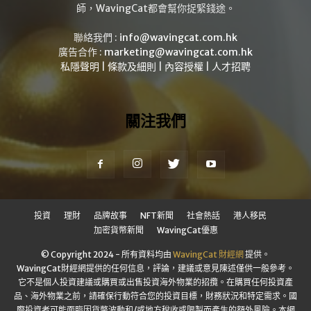
師，WavingCat都會幫你捉緊錢途。
聯絡我們 :
info@wavingcat.com.hk
廣告合作 :
marketing@wavingcat.com.hk
私隱聲明
|
條款及細則
|
內容授權
|
人才招聘
關注我們
投資
理財
品牌故事
NFT新聞
社會熱話
港人移民
加密貨幣新聞
WavingCat優惠
© Copyright 2024 - 所有資料均由
WavingCat 財經網
提供。
WavingCat財經網提供的任何信息，評論，建議或意見陳述僅供一般參考。
它不是個人投資建議或購買或出售投資海外物業的招攬。在購買任何投資產
品、海外物業之前，請確保行動符合您的投資目標，財務狀況和特定需求。國
際投資者可能面臨因貨幣波動和/或地方稅收或限製而產生的額外風險。本網