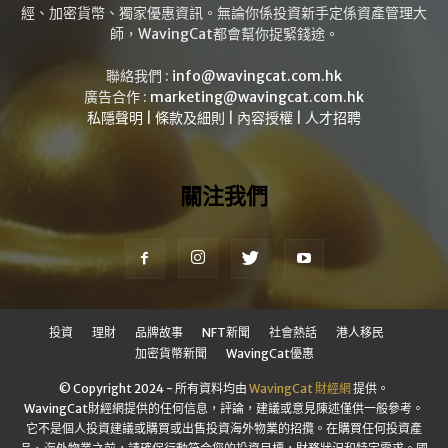
經、加密貨幣、獨家優惠資訊。無論你係投資新手定係資產管理大
師，WavingCat都會幫你捉緊錢途。
聯絡我們 :
info@wavingcat.com.hk
廣告合作 :
marketing@wavingcat.com.hk
私隱聲明
|
條款及細則
|
內容授權
|
人才招聘
關注我們
投資
理財
品牌故事
NFT新聞
社會熱話
港人移民
加密貨幣新聞
WavingCat優惠
© Copyright 2024 - 所有資料均由
WavingCat 財經網
提供。
WavingCat財經網提供的任何信息，評論，建議或意見陳述僅供一般參考。
它不是個人投資建議或購買或出售投資海外物業的招攬。在購買任何投資產