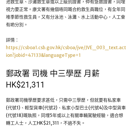
池救生章、沙灘救生章或以上級別證書，仲有急救證書，同埋
視力要正常。康文署有幾個唔同嘅合約救生員職位，有全年同
堆季節性救生員，又有分泳池、泳灘、水上活動中心，人工會
有啲分別。
詳情：
https://csboa1.csb.gov.hk/csboa/jve/JVE_003_text.act
ion?jobid=47133&languageType=1
郵政署 司機 中三學歷 月薪
HK$21,311
郵政署司機學歷要求甚低，只需中三學歷，但就要有私家車
(代號1)、輕型貨車(代號2)、私家小型巴士(代號4)及中型貨車
(代號18)嘅執照，同埋5年或以上有關車輛駕駛經驗，適合想
轉工人士，人工HK$21,311，不過不失。