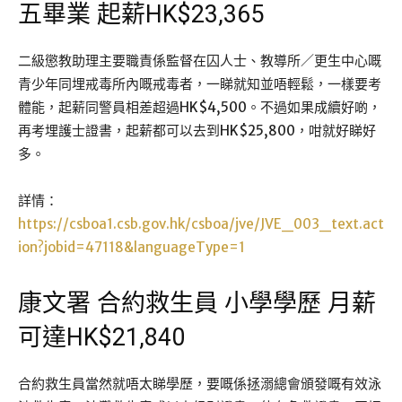
五畢業 起薪HK$23,365
二級懲教助理主要職責係監督在囚人士、教導所／更生中心嘅
青少年同埋戒毒所內嘅戒毒者，一睇就知並唔輕鬆，一樣要考
體能，起薪同警員相差超過HK$4,500。不過如果成續好啲，
再考埋護士證書，起薪都可以去到HK$25,800，咁就好睇好
多。
詳情：
https://csboa1.csb.gov.hk/csboa/jve/JVE_003_text.act
ion?jobid=47118&languageType=1
康文署 合約救生員 小學學歷 月薪
可達HK$21,840
合約救生員當然就唔太睇學歷，要嘅係拯溺總會頒發嘅有效泳