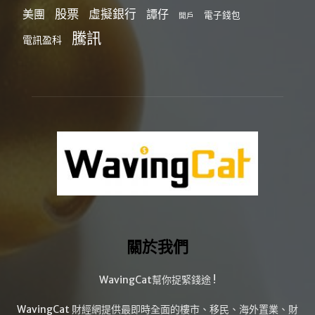
股票
虛擬銀行
美團
譚仔
電子錢包
開戶
騰訊
電訊盈科
關於我們
WavingCat幫你捉緊錢途 !
WavingCat 財經網提供最即時全面的樓市、移民、海外置業、財