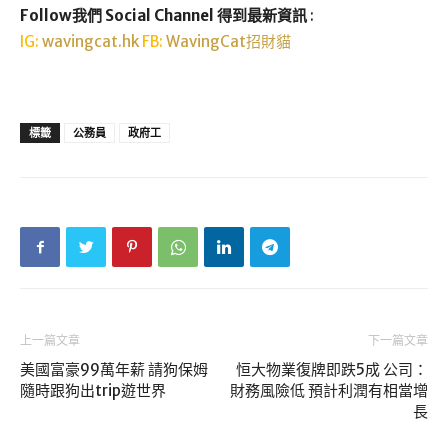
Follow我們 Social Channel 得到最新資訊
:
IG:
wavingcat.hk
FB:
WavingCat招財貓
標籤
公務員
政府工
上一篇文章
下一篇文章
美國富豪99萬年薪 請狗保姆
恒大物業復牌即跌5成 公司：
隨時跟狗出trip遊世界
財務風險低 預計利潤有相當增
長