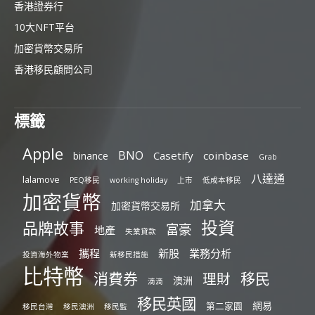
香港證券行
10大NFT平台
加密貨幣交易所
香港移民顧問公司
標籤
Apple
BNO
Casetify
coinbase
binance
Grab
八達通
lalamove
PEQ移民
working holiday
上市
低成本移民
加密貨幣
加拿大
加密貨幣交易所
投資
品牌故事
富豪
地產
失業貸款
攜程
新股
業務分析
投資海外物業
新移民措施
比特幣
消費券
移民
理財
澳洲
滴滴
移民英國
網易
第二家園
移民台灣
移民澳洲
移民監