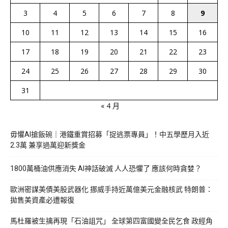
3
4
5
6
7
8
9
10
11
12
13
14
15
16
17
18
19
20
21
22
23
24
25
26
27
28
29
30
31
« 4 月
毋懼AI搶飯碗｜港鐵重賞招募「捉逃票專員」！中五學歷月入近
2.3萬 兼享過萬迎新獎金
1800萬桶油供應消失 AI神話破滅 人人恐懼了 應該何時貪婪？
歐洲密謀美債美股武器化 挪威手持近萬億美元金融核武 特朗普：
拋售美資產必遭報復
馬杜羅被生擒再現「石油詛咒」 全球第四富國變全民乞食 政經角