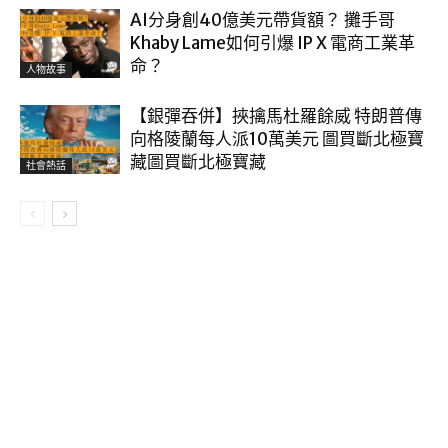
AI分身創40億美元帶貨額？ 攤手哥
Khaby Lame如何引爆 IP X 電商工業革
命？
人物故事
【銀彈吞併】挾擒馬杜羅餘威 特朗普傳
向格陵蘭每人派10萬美元 圖買斷北極寶
藏圖買斷北極寶藏
社會熱話