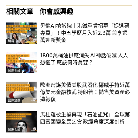
相關文章
你會感興趣
毋懼AI搶飯碗｜港鐵重賞招募「捉逃票
專員」！中五學歷月入近2.3萬 兼享過
萬迎新獎金
職場
1800萬桶油供應消失 AI神話破滅 人人
恐懼了 應該何時貪婪？
國際金融
歐洲密謀美債美股武器化 挪威手持近萬
億美元金融核武 特朗普：拋售美資產必
遭報復
國際金融
馬杜羅被生擒再現「石油詛咒」 全球第
四富國變全民乞食 政經角度深度剖析
國際金融