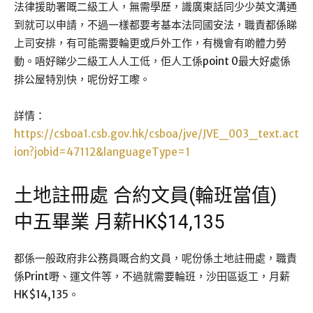
法律援助署嘅二級工人，無需學歷，識廣東話同少少英文溝通
到就可以申請，不過一樣都要考基本法同國安法，職責都係睇
上司安排，有可能需要輪更或戶外工作，有機會有啲體力勞
動。唔好睇少二級工人人工低，佢人工係point 0最大好處係
排公屋特別快，呢份好工嚟。
詳情：
https://csboa1.csb.gov.hk/csboa/jve/JVE_003_text.act
ion?jobid=47112&languageType=1
土地註冊處 合約文員(輪班當值)
中五畢業 月薪HK$14,135
都係一般政府非公務員嘅合約文員，呢份係土地註冊處，職責
係Print嘢、運文件等，不過就需要輪班，沙田區返工，月薪
HK$14,135。