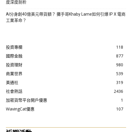
度深度剖析
AI分身創40億美元帶貨額？ 攤手哥Khaby Lame如何引爆 IP X 電商
工業革命？
投資專欄
118
國際金融
877
投資理財
980
商業世界
539
美通社
319
社會熱話
2436
加密貨幣平台開戶優惠
1
WavingCat優惠
107