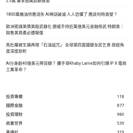
2.3萬 兼享過萬迎新獎金
1800萬桶油供應消失 AI神話破滅 人人恐懼了 應該何時貪婪？
歐洲密謀美債美股武器化 挪威手持近萬億美元金融核武 特朗普：
拋售美資產必遭報復
馬杜羅被生擒再現「石油詛咒」 全球第四富國變全民乞食 政經角
度深度剖析
AI分身創40億美元帶貨額？ 攤手哥Khaby Lame如何引爆 IP X 電商
工業革命？
投資專欄
118
國際金融
877
投資理財
980
商業世界
539
美通社
319