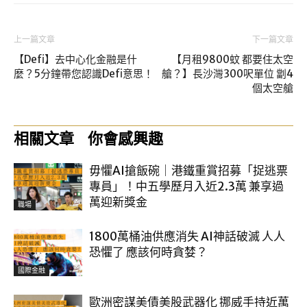
上一篇文章
下一篇文章
【Defi】去中心化金融是什
【月租9800蚊 都要住太空
麼？5分鐘帶您認識Defi意思！
艙？】長沙灣300呎單位 劏4
個太空艙
相關文章
你會感興趣
毋懼AI搶飯碗｜港鐵重賞招募「捉逃票
專員」！中五學歷月入近2.3萬 兼享過
萬迎新獎金
職場
1800萬桶油供應消失 AI神話破滅 人人
恐懼了 應該何時貪婪？
國際金融
歐洲密謀美債美股武器化 挪威手持近萬