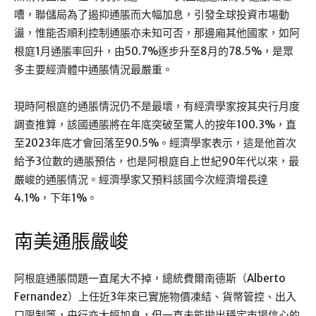
嘈，聯儲局為了遏抑通脹而大幅加息，引發全球投資市場動
盪，惟能否順利控制通脹亦未知可否，那邊廂其他國家，如阿
根庭1月通脹率回升，由50.7%逐步升至8月的78.5%，是眾
多主要經濟體中通脹情況最嚴重。
現時阿根庭的通脹情況仍不是最壞，有經濟學家按其央行月度
調查推算，該國通脹將在年底突破至驚人的按年100.3%，直
至2023年底才會回落至90.5%。經濟學家表示，這是他首次
給予3位數的通脹預估，也是阿根庭自上世紀90年代以來，最
嚴峻的通脹情況。經濟學家又預料該國今次經濟增長達
4.1%，下年1%。
南美通脹嚴峻
阿根庭通脹問題一直尾大不掉，總統費爾南德斯（Alberto
Fernandez）上任近3年來已實施物價凍結、貨幣管控、出入
口限制等，央行亦大幅加息，但一直未能拋出穩定市場信心的