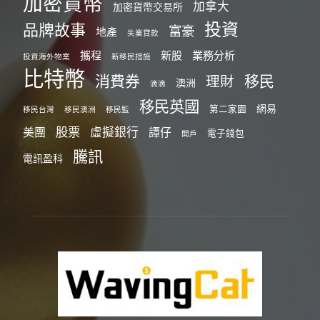
加密貨幣
加拿大
加密貨幣交易所
投資
品牌故事
富豪
地產
失業貸款
攜程
新股
業務分析
投資海外物業
新移民措施
比特幣
消費券
移民
理財
澳洲
滴滴
移民英國
網易
第二家園
移民台灣
移民澳洲
移民監
股票
虛擬銀行
美團
譚仔
電子錢包
開戶
騰訊
電訊盈科