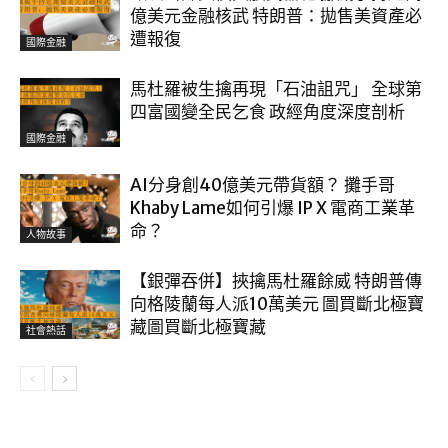
億美元金融核武 特朗普：拋售美資產必
遭報復
國際金融
馬杜羅被生擒再現「石油詛咒」 全球第
四富國變全民乞食 政經角度深度剖析
國際金融
AI分身創40億美元帶貨額？ 攤手哥
Khaby Lame如何引爆 IP X 電商工業革
命？
人物故事
【銀彈吞併】挾擒馬杜羅餘威 特朗普傳
向格陵蘭每人派10萬美元 圖買斷北極寶
藏圖買斷北極寶藏
社會熱話