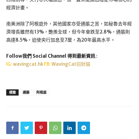
經濟計畫。
南美洲除了阿根庭外，其他國家亦受通脹之苦，如秘魯去年經
濟增長雖然有13%，艷羨全球，但今年會跌至2.8%，通脹則
高達8.5%，迫使央行加息至7厘，為20年最高水平。
Follow我們 Social Channel 得到最新資訊
:
IG:
wavingcat.hk
FB:
WavingCat招財貓
標籤
通脹
阿根庭