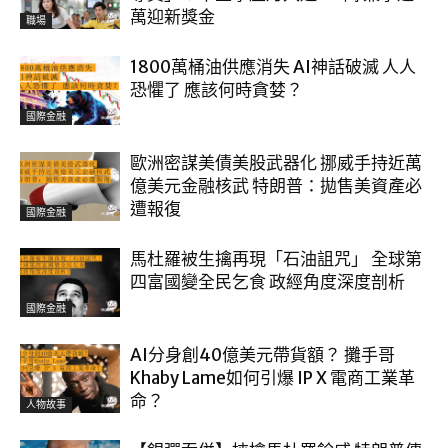
萬迎新獎金
職場
1800萬桶油供應消失 AI神話破滅 人人
恐懼了 應該何時貪婪？
國際金融
歐洲密謀美債美股武器化 挪威手持近萬
億美元金融核武 特朗普：拋售美資產必
遭報復
國際金融
馬杜羅被生擒再現「石油詛咒」 全球第
四富國變全民乞食 政經角度深度剖析
國際金融
AI分身創40億美元帶貨額？ 攤手哥
Khaby Lame如何引爆 IP X 電商工業革
命？
人物故事