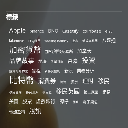
標籤
Apple
BNO
Casetify
coinbase
binance
Grab
八達通
lalamove
PEQ移民
working holiday
上市
低成本移民
加密貨幣
加拿大
加密貨幣交易所
投資
品牌故事
富豪
地產
失業貸款
攜程
新股
業務分析
投資海外物業
新移民措施
比特幣
消費券
移民
理財
澳洲
滴滴
移民英國
網易
第二家園
移民台灣
移民澳洲
移民監
股票
虛擬銀行
美團
譚仔
電子錢包
開戶
騰訊
電訊盈科