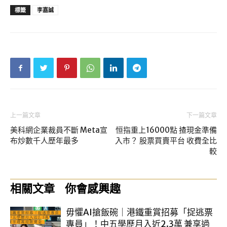
標籤
李嘉誠
上一篇文章
下一篇文章
美科網企業裁員不斷 Meta宣
恒指重上16000點 揸現金準備
布炒數千人歷年最多
入市？ 股票買賣平台 收費全比
較
相關文章
你會感興趣
毋懼AI搶飯碗｜港鐵重賞招募「捉逃票
專員」！中五學歷月入近2.3萬 兼享過