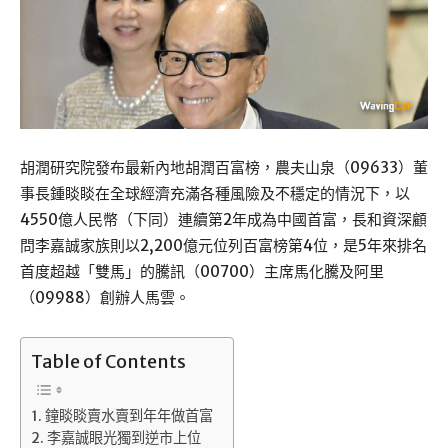
胡潤研究院發布最新內地胡潤百富榜，農夫山泉（09633）董
事長鍾睒睒在全球經濟充滿各種風險及不穩定的情況下，以
4550億人民幣（下同）連續第2年成為中國首富，長和資深顧
問李嘉誠家族則以2,200億元位列百富榜第4位，是5年來排名
首度超越「雙馬」的騰訊（00700）主席馬化騰及阿里
（09988）創辦人馬雲。
Table of Contents
鐘睒睒賣水賣到年年做首富
李嘉誠眼光獨到逆市上位