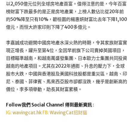
以2,050億元位列全球房地產首富。值得注意的是，今年百富
榜財富下跌最多的是正是房地產業，上榜人數佔比從20年前
的50%降至只有10%，碧桂園的楊惠妍財富比去年下降1,100
億元，而恒大許家印則下降了400多億元。
李嘉誠成功避開中國房地產水深火熱的時期，令其家族財富實
現正增長，躍升至第4位，全因早前旗下公司賣掉英國項目，
目標瞄準越南，和越南萬盛發集團、日本歐力士集團共同投資
越南的地產項目。尤其在2022年通膨、升息的壓力下，全球
股市大跌，中國與香港股及美國科技股都是重災區，越南、印
尼、泰國、菲律賓、馬來西亞股市卻都沒跌，幾乎是創新高的
價位，李多項舉動，助長其財富累積。
Follow我們 Social Channel 得到最新資訊
:
IG:
wavingcat.hk
FB:
WavingCat招財貓