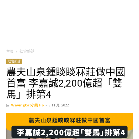
主頁
社會熱話
社會熱話
農夫山泉鍾睒睒冧莊做中國
首富 李嘉誠2,200億超「雙
馬」排第4
由
WavingCat小編 Ho
-
8 11 月, 2022