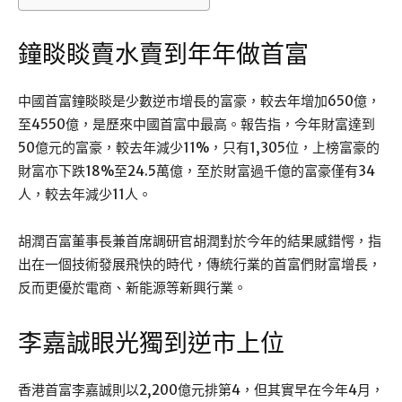
鐘睒睒賣水賣到年年做首富
中國首富鐘睒睒是少數逆市增長的富豪，較去年增加650億，
至4550億，是歷來中國首富中最高。報告指，今年財富達到
50億元的富豪，較去年減少11%，只有1,305位，上榜富豪的
財富亦下跌18%至24.5萬億，至於財富過千億的富豪僅有34
人，較去年減少11人。
胡潤百富董事長兼首席調研官胡潤對於今年的結果感錯愕，指
出在一個技術發展飛快的時代，傳統行業的首富們財富增長，
反而更優於電商、新能源等新興行業。
李嘉誠眼光獨到逆市上位
香港首富李嘉誠則以2,200億元排第4，但其實早在今年4月，