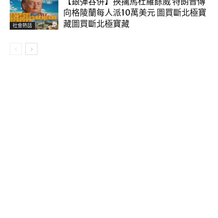
【銀彈吞併】挾擒馬杜羅餘威 特朗普傳
向格陵蘭每人派10萬美元 圖買斷北極寶
藏圖買斷北極寶藏
社會熱話