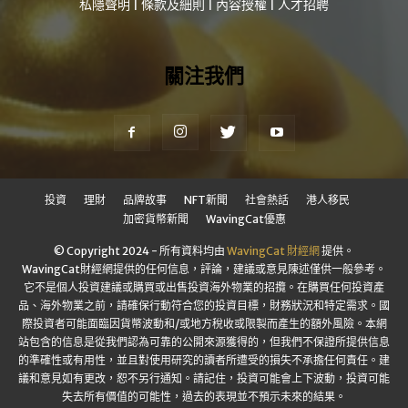
私隱聲明
|
條款及細則
|
內容授權
|
人才招聘
關注我們
投資
理財
品牌故事
NFT新聞
社會熱話
港人移民
加密貨幣新聞
WavingCat優惠
© Copyright 2024 - 所有資料均由
WavingCat 財經網
提供。
WavingCat財經網提供的任何信息，評論，建議或意見陳述僅供一般參考。
它不是個人投資建議或購買或出售投資海外物業的招攬。在購買任何投資產
品、海外物業之前，請確保行動符合您的投資目標，財務狀況和特定需求。國
際投資者可能面臨因貨幣波動和/或地方稅收或限製而產生的額外風險。本網
站包含的信息是從我們認為可靠的公開來源獲得的，但我們不保證所提供信息
的準確性或有用性，並且對使用研究的讀者所遭受的損失不承擔任何責任。建
議和意見如有更改，恕不另行通知。請記住，投資可能會上下波動，投資可能
失去所有價值的可能性，過去的表現並不預示未來的結果。