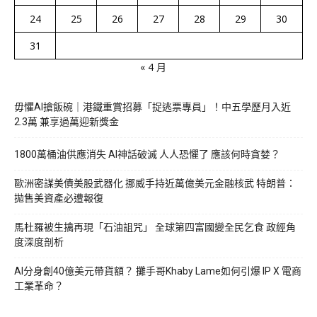
24
25
26
27
28
29
30
31
« 4 月
毋懼AI搶飯碗｜港鐵重賞招募「捉逃票專員」！中五學歷月入近
2.3萬 兼享過萬迎新獎金
1800萬桶油供應消失 AI神話破滅 人人恐懼了 應該何時貪婪？
歐洲密謀美債美股武器化 挪威手持近萬億美元金融核武 特朗普：
拋售美資產必遭報復
馬杜羅被生擒再現「石油詛咒」 全球第四富國變全民乞食 政經角
度深度剖析
AI分身創40億美元帶貨額？ 攤手哥Khaby Lame如何引爆 IP X 電商
工業革命？