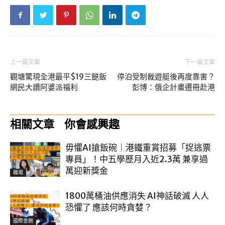
上一篇文章
下一篇文章
觀塘驚現全港最平$19三餸飯
停泊受制裁遊艇後再度靠害？
網民大讚阿婆派福利
彭博：俄企計畫遷冊赴港
相關文章
你會感興趣
毋懼AI搶飯碗｜港鐵重賞招募「捉逃票
專員」！中五學歷月入近2.3萬 兼享過
萬迎新獎金
職場
1800萬桶油供應消失 AI神話破滅 人人
恐懼了 應該何時貪婪？
國際金融