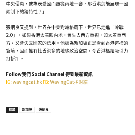
中央優惠，或為表愛國而照搬內地一套，那香港怎能展現一國
兩制下的獨特性？」
張炳良又提到，世界在中美對峙格局下，世界已走進「冷戰
2.0」，如果香港太着眼內地，會失去西方重視，如太着重西
方，又會失去國家的信用。他認為新加坡正是看到香港這樣的
窘境，因而擁有比香港多的地緣政治空間，令香港樞紐吸引力
打折扣。
Follow我們 Social Channel 得到最新資訊
:
IG:
wavingcat.hk
FB:
WavingCat招財貓
標籤
新加坡
張炳良