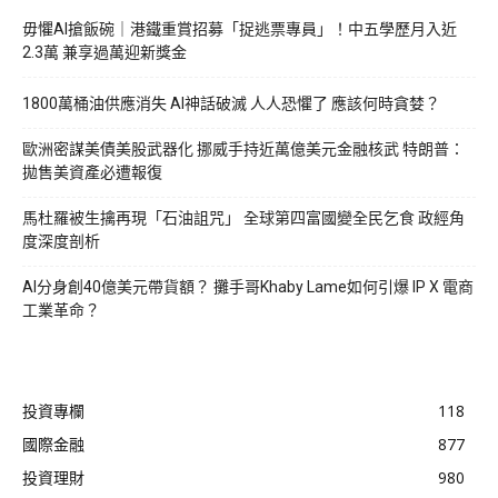
毋懼AI搶飯碗｜港鐵重賞招募「捉逃票專員」！中五學歷月入近
2.3萬 兼享過萬迎新獎金
1800萬桶油供應消失 AI神話破滅 人人恐懼了 應該何時貪婪？
歐洲密謀美債美股武器化 挪威手持近萬億美元金融核武 特朗普：
拋售美資產必遭報復
馬杜羅被生擒再現「石油詛咒」 全球第四富國變全民乞食 政經角
度深度剖析
AI分身創40億美元帶貨額？ 攤手哥Khaby Lame如何引爆 IP X 電商
工業革命？
投資專欄
118
國際金融
877
投資理財
980