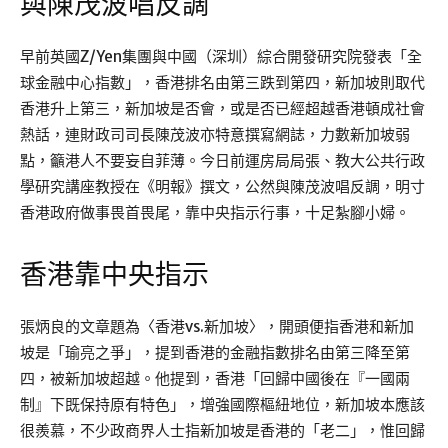
與陳茂波唱反調
早前英國Z/Yen集團與中國（深圳）綜合開發研究院發表「全
球金融中心指數」，香港排名由第三跌到第四，新加坡則取代
香港升上第三，新加坡是否會，或是否已經超越香港頓成社會
熱話，連財政司司長陳茂波亦特意撰寫網誌，力數新加坡弱
點，籲港人不要妄自菲薄。今日前運房局局張、教大公共行政
學研究講座教授在《明報》撰文，公然與陳茂波唱反調，明寸
香港政府做事畏首畏尾，靠中央指示行事，十足紮腳小婦。
香港靠中央指示
張炳良的文章題為〈香港vs.新加坡〉，開頭便指香港和新加
坡是「瑜亮之爭」，提到香港的金融指數排名由第三降至第
四，被新加坡超越。他提到，香港「回歸中國後在『一國兩
制』下既保持原有特色」，增強國際樞紐地位，新加坡本應該
很羨慕，不少政商界人士指新加坡是香港的「老二」，惟回歸