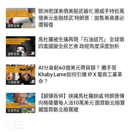
歐洲密謀美債美股武器化 挪威手持近萬
億美元金融核武 特朗普：拋售美資產必
遭報復
國際金融
馬杜羅被生擒再現「石油詛咒」 全球第
四富國變全民乞食 政經角度深度剖析
國際金融
AI分身創40億美元帶貨額？ 攤手哥
Khaby Lame如何引爆 IP X 電商工業革
命？
人物故事
【銀彈吞併】挾擒馬杜羅餘威 特朗普傳
向格陵蘭每人派10萬美元 圖買斷北極寶
藏圖買斷北極寶藏
社會熱話