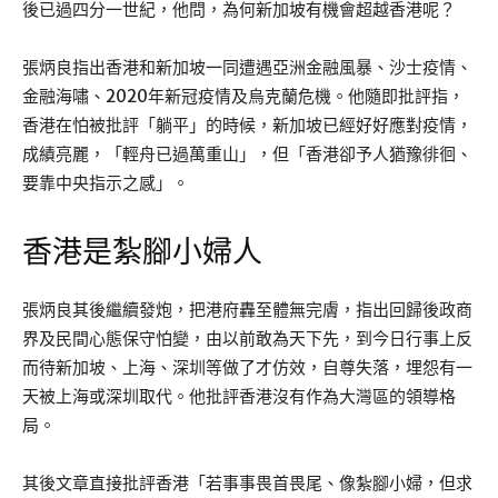
後已過四分一世紀，他問，為何新加坡有機會超越香港呢？
張炳良指出香港和新加坡一同遭遇亞洲金融風暴、沙士疫情、
金融海嘯、2020年新冠疫情及烏克蘭危機。他隨即批評指，
香港在怕被批評「躺平」的時候，新加坡已經好好應對疫情，
成績亮麗，「輕舟已過萬重山」，但「香港卻予人猶豫徘徊、
要靠中央指示之感」。
香港是紮腳小婦人
張炳良其後繼續發炮，把港府轟至體無完膚，指出回歸後政商
界及民間心態保守怕變，由以前敢為天下先，到今日行事上反
而待新加坡、上海、深圳等做了才仿效，自尊失落，埋怨有一
天被上海或深圳取代。他批評香港沒有作為大灣區的領導格
局。
其後文章直接批評香港「若事事畏首畏尾、像紮腳小婦，但求