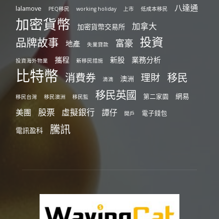
八達通
lalamove
PEQ移民
working holiday
上市
低成本移民
加密貨幣
加拿大
加密貨幣交易所
投資
品牌故事
富豪
地產
失業貸款
攜程
新股
業務分析
投資海外物業
新移民措施
比特幣
消費券
移民
理財
澳洲
滴滴
移民英國
網易
第二家園
移民台灣
移民澳洲
移民監
股票
虛擬銀行
美團
譚仔
電子錢包
開戶
騰訊
電訊盈科