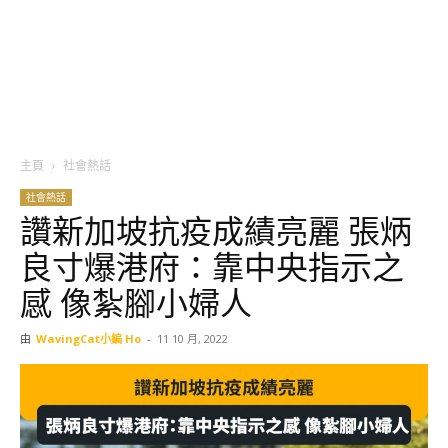
主頁
社會熱話
社會熱話
讚新加坡抗疫成績亮麗 張炳
良寸爆港府：靠中央指示之
感 像紮腳小婦人
由
WavingCat小編 Ho
-
11 10 月, 2022