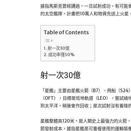
據指馬斯克曾經講過，一旦試射成功，有可能會量
的太空艦隊，計畫把10萬人和物資先送上火星
Table of Contents
射一次30億
成功率僅50%
射一次30億
「星艦」主要由星艦火箭（B7）、飛船（S2
（OFT），目標是低地軌道（LEO），嘗試
到太平洋，稍後會作回收；是次試射沒有着陸
星艦整體高120米，是人類史上最強力的火箭，發
箭發射成本，據指星艦是可重複使用的運輸裝