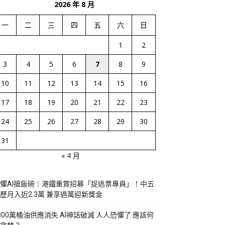
2026 年 8 月
一
二
三
四
五
六
日
1
2
3
4
5
6
7
8
9
10
11
12
13
14
15
16
17
18
19
20
21
22
23
24
25
26
27
28
29
30
31
« 4 月
懼AI搶飯碗｜港鐵重賞招募「捉逃票專員」！中五
歷月入近2.3萬 兼享過萬迎新獎金
800萬桶油供應消失 AI神話破滅 人人恐懼了 應該何