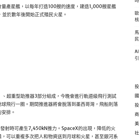
時
產星艦，以每年打造100艘的速度，建造1,000艘星艦
歐
，並於數年後開始正式殖民火星。
核
馬
民
A
引
投
國
4）、超重型助推器3部分組成，今晚會進行軌道級飛行測試
繞地球飛行一圈。期間推進器將會脫落到墨西哥灣，飛船則落
投
的安排。
商
美
射時可產生7,450kN推力。SpaceX的出現，降低的火
社
備，可以重複多次把人和物資送到月球和火星，甚至銀河系