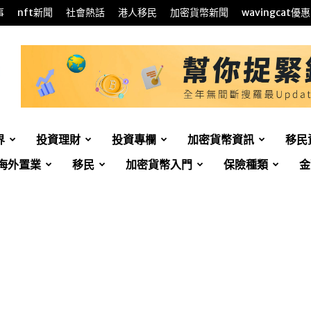
事
nft新聞
社會熱話
港人移民
加密貨幣新聞
wavingcat優惠
界
投資理財
投資專欄
加密貨幣資訊
移民
海外置業
移民
加密貨幣入門
保險種類
金