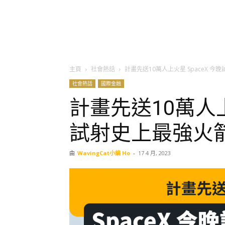
主頁
社會熱話
計畫先送10萬人上火星 SpaceX 今
社會熱話
國際金融
計畫先送10萬人上
試射史上最強火
由
WavingCat小編 Ho
-
17 4 月, 2023