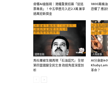
毋懼AI搶飯碗｜港鐵重賞招募「捉逃
1800萬桶
票專員」！中五學歷月入近2.3萬 兼享
恐懼了 應
過萬迎新獎金
國際金融
人物故事
馬杜羅被生擒再現「石油詛咒」 全球
AI分身創4
第四富國變全民乞食 政經角度深度剖
Khaby La
析
革命？