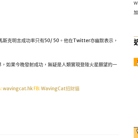
W
加
克明言成功率只有50/ 50。他在Twitter亦幽默表示，
界，如果今晚發射成功，無疑是人類實現登陸火星願望的一
G:
wavingcat.hk
FB:
WavingCat招財貓