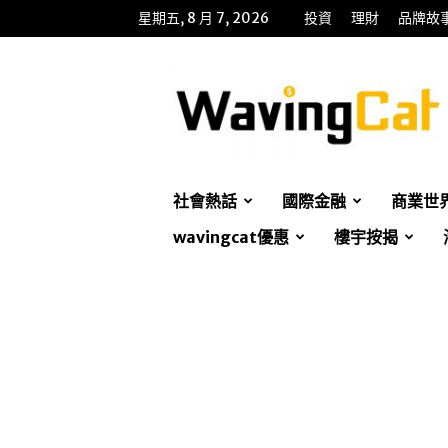
星期五, 8 月 7, 2026
投資
理財
品牌故
WavingCat
招
財
貓
社會熱話
國際金融
商業世
wavingcat優惠
樓宇按揭