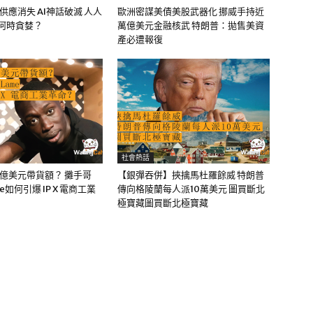
油供應消失 AI神話破滅 人人
歐洲密謀美債美股武器化 挪威手持近
該何時貪婪？
萬億美元金融核武 特朗普：拋售美資
產必遭報復
社會熱話
0億美元帶貨額？ 攤手哥
【銀彈吞併】挾擒馬杜羅餘威 特朗普
me如何引爆 IP X 電商工業
傳向格陵蘭每人派10萬美元 圖買斷北
極寶藏圖買斷北極寶藏