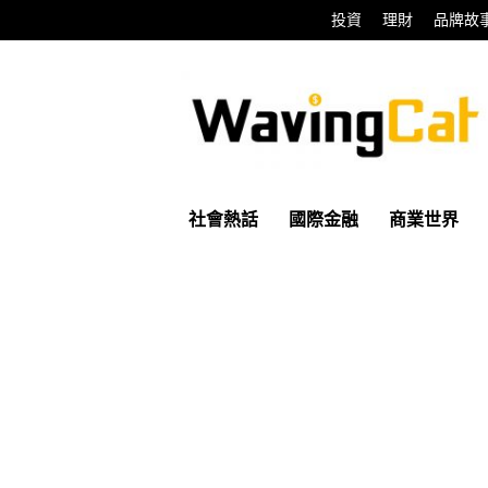
投資
理財
品牌故
WavingCat
招
財
貓
社會熱話
國際金融
商業世界