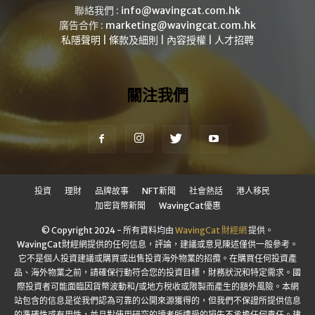
聯絡我們 :
info@wavingcat.com.hk
廣告合作 :
marketing@wavingcat.com.hk
私隱聲明
|
條款及細則
|
內容授權
|
人才招聘
關注我們
投資
理財
品牌故事
NFT新聞
社會熱話
港人移民
加密貨幣新聞
WavingCat優惠
© Copyright 2024 - 所有資料均由
WavingCat 財經網
提供。
WavingCat財經網提供的任何信息，評論，建議或意見陳述僅供一般參考。
它不是個人投資建議或購買或出售投資海外物業的招攬。在購買任何投資產
品、海外物業之前，請確保行動符合您的投資目標，財務狀況和特定需求。國
際投資者可能面臨因貨幣波動和/或地方稅收或限製而產生的額外風險。本網
站包含的信息是從我們認為可靠的公開來源獲得的，但我們不保證所提供信息
的準確性或有用性，並且對使用研究的讀者所遭受的損失不承擔任何責任。建