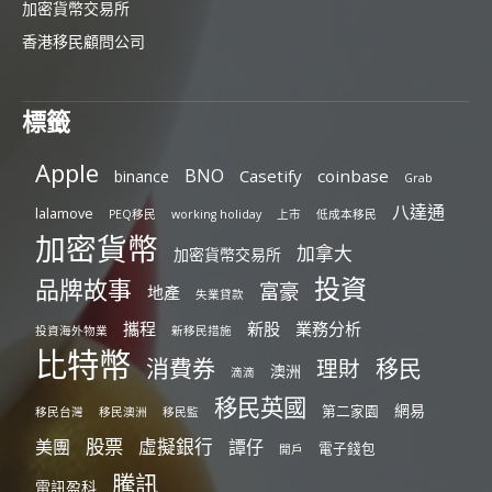
加密貨幣交易所
香港移民顧問公司
標籤
Apple
BNO
Casetify
coinbase
binance
Grab
八達通
lalamove
PEQ移民
working holiday
上市
低成本移民
加密貨幣
加拿大
加密貨幣交易所
投資
品牌故事
富豪
地產
失業貸款
攜程
新股
業務分析
投資海外物業
新移民措施
比特幣
消費券
移民
理財
澳洲
滴滴
移民英國
網易
第二家園
移民台灣
移民澳洲
移民監
股票
虛擬銀行
美團
譚仔
電子錢包
開戶
騰訊
電訊盈科