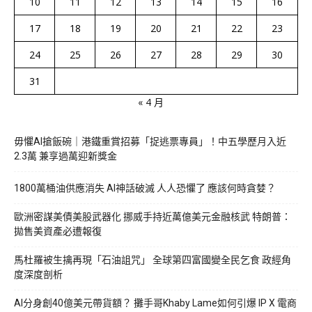
10
11
12
13
14
15
16
17
18
19
20
21
22
23
24
25
26
27
28
29
30
31
« 4 月
毋懼AI搶飯碗｜港鐵重賞招募「捉逃票專員」！中五學歷月入近
2.3萬 兼享過萬迎新獎金
1800萬桶油供應消失 AI神話破滅 人人恐懼了 應該何時貪婪？
歐洲密謀美債美股武器化 挪威手持近萬億美元金融核武 特朗普：
拋售美資產必遭報復
馬杜羅被生擒再現「石油詛咒」 全球第四富國變全民乞食 政經角
度深度剖析
AI分身創40億美元帶貨額？ 攤手哥Khaby Lame如何引爆 IP X 電商