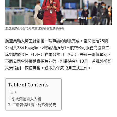
航空業首批外勞10月來港 工聯會倡設煞停機制
航空業輸入勞工計劃第一輪申請的審批完成，當局批准28間
公司共2841個配額，地勤佔近4分1。航空公司服務商協會主
席劉敏儀今日（15日）在電台節目上指出，未來一兩個星期，
不同公司會陸續落實招聘外勞，料最快今年10月，首批外勞即
來港培訓一兩個月後，或能於年尾12月正式工作。
Table of Contents
引大灣區青入入關
工聯會倡經濟下行炒外勞先