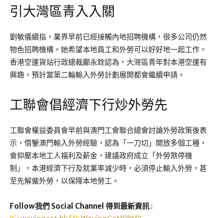
引大灣區青入入關
劉敏儀續指，業界早前已經接觸內地招聘機構，很多公司仍然
物色招聘機構。她希望本地員工和外勞可以好好地一起工作。
香港空運貨站行政總裁鄺永銓認為，大灣區青年對本港空運有
興趣，預計當第二輪輸入外勞計劃展開都會繼續申請。
工聯會倡經濟下行炒外勞先
工聯會權益委員會早前與澳門工會聯合總會討論外勞政策後表
示，借鑒澳門輸入外勞經驗，認為「一刀切」開放多個工種，
會抑壓本地工人福利及薪金，建議政府成立「外勞煞停機
制」，本港經濟下行及就業率減少時，必須停止輸入外勞，甚
至先解僱外勞，以保障本地勞工。
Follow我們 Social Channel 得到最新資訊
: