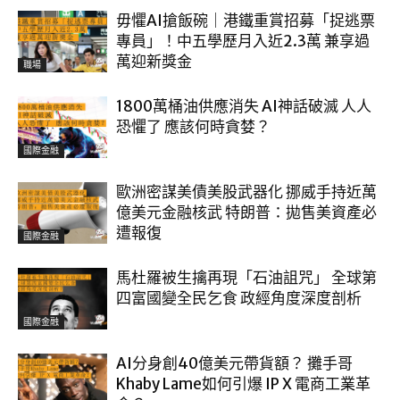
毋懼AI搶飯碗｜港鐵重賞招募「捉逃票
專員」！中五學歷月入近2.3萬 兼享過
萬迎新獎金
職場
1800萬桶油供應消失 AI神話破滅 人人
恐懼了 應該何時貪婪？
國際金融
歐洲密謀美債美股武器化 挪威手持近萬
億美元金融核武 特朗普：拋售美資產必
遭報復
國際金融
馬杜羅被生擒再現「石油詛咒」 全球第
四富國變全民乞食 政經角度深度剖析
國際金融
AI分身創40億美元帶貨額？ 攤手哥
Khaby Lame如何引爆 IP X 電商工業革