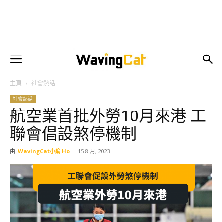
主頁
社會熱話
社會熱話
航空業首批外勞10月來港 工
聯會倡設煞停機制
由
WavingCat小編 Ho
-
15 8 月, 2023