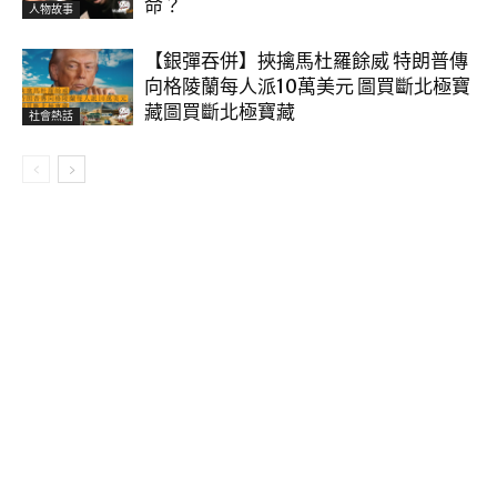
命？
人物故事
【銀彈吞併】挾擒馬杜羅餘威 特朗普傳
向格陵蘭每人派10萬美元 圖買斷北極寶
藏圖買斷北極寶藏
社會熱話