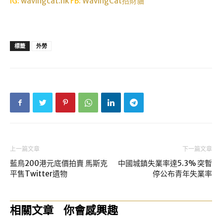
IG:
wavingcat.hk
FB:
WavingCat招財貓
標籤
外勞
上一篇文章
下一篇文章
藍鳥200港元底價拍賣 馬斯克
中國城鎮失業率達5.3% 突暫
平售Twitter遺物
停公布青年失業率
相關文章
你會感興趣