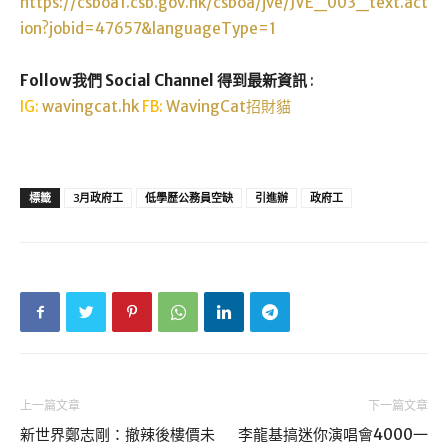
https://csboa1.csb.gov.hk/csboa/jve/JVE_003_text.act
ion?jobid=47657&languageType=1
Follow我們 Social Channel 得到最新資訊
:
IG:
wavingcat.hk
FB:
WavingCat招財貓
標籤
3月政府工
低學歷公務員空缺
引進辦
政府工
上一篇文章
下一篇文章
新世界鄭志剛：撤辣後樓價未
李龍基搞迷你演唱會4000一