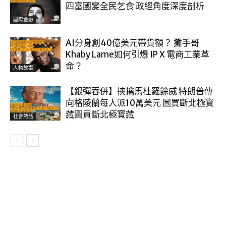
四富國變全民乞食 政經角度深度剖析
國際金融
AI分身創40億美元帶貨額？ 攤手哥
Khaby Lame如何引爆 IP X 電商工業革
命？
人物故事
【銀彈吞併】挾擒馬杜羅餘威 特朗普傳
向格陵蘭每人派10萬美元 圖買斷北極寶
藏圖買斷北極寶藏
社會熱話