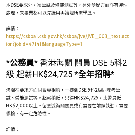
本DSE要求外，須筆試及體能測試等，另外學歷方面亦有彈性
處理，未畢業都可以先錄用再讀埋所需學歷。
詳情：
https://csboa1.csb.gov.hk/csboa/jve/JVE_003_text.act
ion?jobid=47141&languageType=1
*
公務員
*
香港海關 關員 DSE 5科2
級 起薪HK$24,725
*
全年招聘
*
海關在要求方面同警員相約，一樣係DSE 5科2級同埋考筆
試、體能測試等。起薪稍低，只得HK$24,725，比警員低
HK$2,000以上。留意返海關關員或有需要在前線執勤，需要
佩槍，有一定危險性。
詳情：