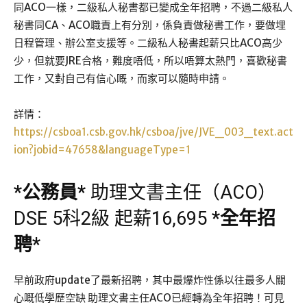
同ACO一樣，二級私人秘書都已變成全年招聘，不過二級私人
秘書同CA、ACO職責上有分別，係負責做秘書工作，要做埋
日程管理、辦公室支援等。二級私人秘書起薪只比ACO高少
少，但就要JRE合格，難度唔低，所以唔算太熱門，喜歡秘書
工作，又對自己有信心嘅，而家可以隨時申請。
詳情：
https://csboa1.csb.gov.hk/csboa/jve/JVE_003_text.act
ion?jobid=47658&languageType=1
*
公務員
*
助理文書主任（ACO）
DSE 5科2級 起薪16,695
*
全年招
聘
*
早前政府update了最新招聘，其中最爆炸性係以往最多人關
心嘅低學歷空缺 助理文書主任ACO已經轉為全年招聘！可見