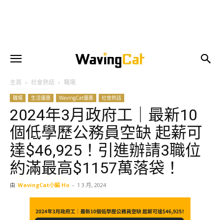
主頁
社會熱話
職場
職場
生活優惠
WavingCat優惠
社會熱話
2024年3月政府工｜最新10
個低學歷公務員空缺 起薪可
達$46,925！引進辦請3職位
約滿最高$1157萬落袋！
由
WavingCat小編 Ho
-
1 3 月, 2024