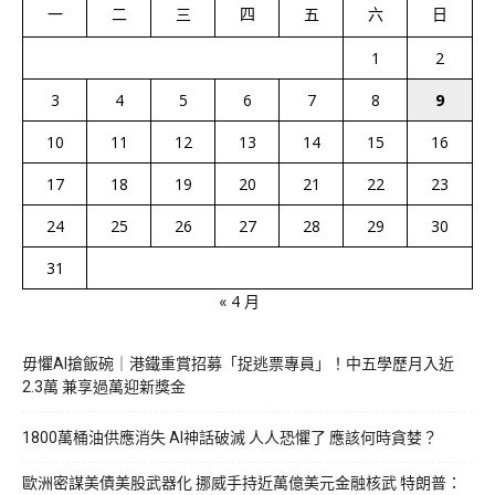
一
二
三
四
五
六
日
1
2
3
4
5
6
7
8
9
10
11
12
13
14
15
16
17
18
19
20
21
22
23
24
25
26
27
28
29
30
31
« 4 月
毋懼AI搶飯碗｜港鐵重賞招募「捉逃票專員」！中五學歷月入近
2.3萬 兼享過萬迎新獎金
1800萬桶油供應消失 AI神話破滅 人人恐懼了 應該何時貪婪？
歐洲密謀美債美股武器化 挪威手持近萬億美元金融核武 特朗普：