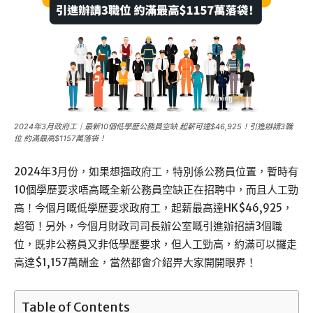
2024年3月政府工｜最新10個低學歷公務員空缺 起薪可達$46,925！引進辦請3職
位 約滿最高$1157萬落袋！
2024年3月份，如果想搵政府工，特別係公務員位置，暫時有
10個學歷要求唔高嘅全新公務員空缺正在招聘中，而且人工勁
高！今個月嘅低學歷要求政府工，起薪最高達HK$46,925，
超筍！另外，今個月財政司司長辦公室嘅引進辦招請3個職
位，既非公務員又非低學歷要求，但人工勁高，約滿可以攞走
高達$1,157萬酬金，當然都會介紹畀大家開開眼界！
Table of Contents