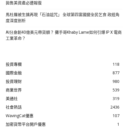
拋售美資產必遭報復
馬杜羅被生擒再現「石油詛咒」 全球第四富國變全民乞食 政經角
度深度剖析
AI分身創40億美元帶貨額？ 攤手哥Khaby Lame如何引爆 IP X 電商
工業革命？
投資專欄
118
國際金融
877
投資理財
980
商業世界
539
美通社
319
社會熱話
2436
WavingCat優惠
107
加密貨幣平台開戶優惠
1