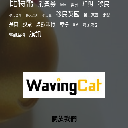
比特幣
消費券
移民
理財
澳洲
滴滴
移民英國
網易
第二家園
移民台灣
移民澳洲
移民監
股票
虛擬銀行
美團
譚仔
電子錢包
開戶
騰訊
電訊盈科
關於我們