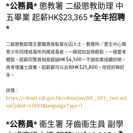
*
公務員
*
懲教署 二級懲教助理 中
五畢業 起薪HK$23,365
*
全年招聘
*
二級懲教助理主要職責係監督在囚人士、教導所／更生中心嘅
青少年同埋戒毒所內嘅戒毒者，一睇就知並唔輕鬆，一樣要考
體能，起薪同警員相差超過HK$4,500。不過如果成續好啲，
再考埋護士證書，起薪都可以去到HK$25,800，咁就好睇好
多。
詳情：
https://csboa1.csb.gov.hk/csboa/jve/JVE_003_text.act
ion?jobid=47693&languageType=1
*
公務員
*
衞生署 牙齒衞生員 副學