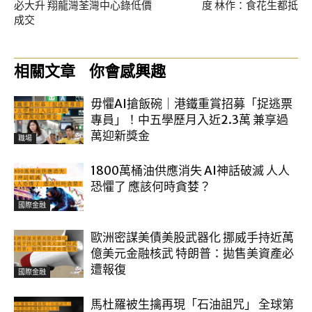
必大升 翔龍灣荃灣中心錄低價
度 林作：食花生都抵
成交
相關文章
你會感興趣
毋懼AI搶飯碗｜港鐵重賞招募「捉逃票
專員」！中五學歷月入近2.3萬 兼享過
萬迎新獎金
職場
1800萬桶油供應消失 AI神話破滅 人人
恐懼了 應該何時貪婪？
國際金融
歐洲密謀美債美股武器化 挪威手持近萬
億美元金融核武 特朗普：拋售美資產必
遭報復
國際金融
馬杜羅被生擒再現「石油詛咒」 全球第