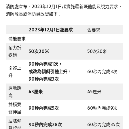
消防處宣布，2023年12月1日起實施最新嘅體能及視力要求，
消防隊長或消防員改變如下：
2023
年
12
月
1
日起要求
舊要求
體能要求
耐力折
50
次
20
米
50次20米
返跑
90
秒內完成
1
次，
引體上
或改為傾斜引體上升，
60秒內完成3次
升
90
秒內完成
3
次
原地跳
43
厘米
45厘米
高
雙槓雙
90
秒內完成
5
次
60秒內完成9次
臂伸屈
屈膝仰
90
秒內完成
28
次
60秒內完成35次
臥起坐