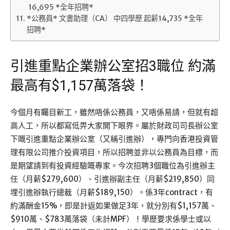
16,695 *全年招聘*
*公務員* 文書助理（CA） 中四學歷 起薪14,735 *全年
招聘*
引進重點企業辦公室招3職位 約滿
最高有$1,157萬落袋！
今個月有矚目新工，雖然唔係公務員，又唔係易請，但就有超
高人工，所以都寫低畀大家開下眼界。屬於財政司司長辦公室
下嘅引進重點企業辦公室（又稱引進辦），專門向香港投資管
理有限公司推介投資項目，所以招聘並非以公務員為目標，而
是期望請到有投資經驗嘅專家。今次招聘3個職位為引進辦主
任（月薪$279,600）、引進辦副主任（月薪$219,850）同
埋引進辦執行總裁（月薪$189,150）。係3年contract，有
約滿酬金15%，即是計返如果做足3年，就分別有$1,157萬、
$910萬、$783萬落袋（未計MPF）！學歷要求係學士或以