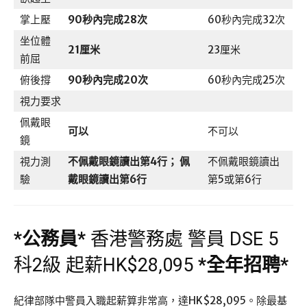
掌上壓
90
秒內完成
28
次
60秒內完成32次
坐位體
21
厘米
23厘米
前屈
俯後撐
90
秒內完成
20
次
60秒內完成25次
視力要求
佩戴眼
可以
不可以
鏡
視力測
不佩戴眼鏡讀出第
4
行；
佩
不佩戴眼鏡讀出
驗
戴眼鏡讀出第
6
行
第5或第6行
*
公務員
*
香港警務處 警員 DSE 5
科2級 起薪HK$28,095
*
全年招聘
*
紀律部隊中警員入職起薪算非常高，達HK$28,095。除最基