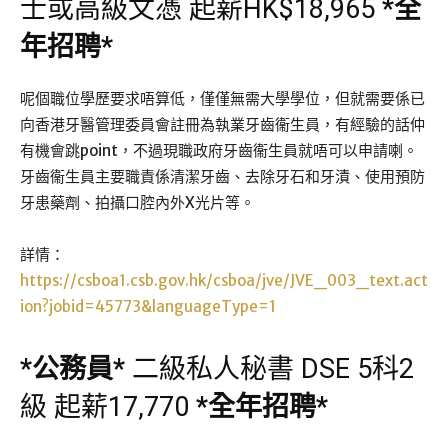
士或高級文憑 起薪HK$18,965
*
全
年招聘
*
呢個職位學歷要求唔算低，僅僅無需大學學位，但就需要係已
向香港牙醫管理委員會註冊為執業牙齒衞生員，有經驗的話仲
有機會跳point，不過現職政府牙齒衞生員就唔可以申請喇。
牙齒衞生員主要職責係清潔牙齒、去除牙石和牙漬、使用預防
牙患藥劑、拍攝口腔內外X光片等。
詳情：
https://csboa1.csb.gov.hk/csboa/jve/JVE_003_text.act
ion?jobid=45773&languageType=1
*
公務員
*
二級私人秘書 DSE 5科2
級 起薪17,770
*
全年招聘
*