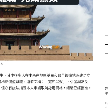
黑奴
調生，其中很多人在中西岸地區基層和艱苦邊遠地區建功立
滿地點偏遠離職，還發文稱：「宛如黑奴」，引發網友反
。但亦有說法指是本人申請取消錄用資格，組織已經批准。
毋
學
1