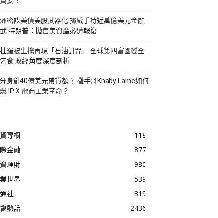
貪婪？
洲密謀美債美股武器化 挪威手持近萬億美元金融
武 特朗普：拋售美資產必遭報復
杜羅被生擒再現「石油詛咒」 全球第四富國變全
乞食 政經角度深度剖析
I分身創40億美元帶貨額？ 攤手哥Khaby Lame如何
爆 IP X 電商工業革命？
資專欄
118
際金融
877
資理財
980
業世界
539
通社
319
會熱話
2436