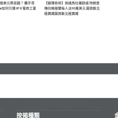
0億美元帶貨額？ 攤手哥
【銀彈吞併】挾擒馬杜羅餘威 特朗普
me如何引爆 IP X 電商工業
傳向格陵蘭每人派10萬美元 圖買斷北
極寶藏圖買斷北極寶藏
按揭種類