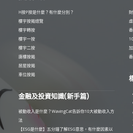
H按P按是什麼？有什麼分別？
財
樓宇按揭總覽
虛
樓宇轉按
香
樓宇一按
1
樓宇二按
加
唐樓按揭
香
居屋按揭
車位按揭
金融及投資知識(新手篇)
被動收入是什麼？WavingCat告訴你10大被動收入方
法
【ESG是什麼】五分鐘了解ESG意思，有什麼因素以