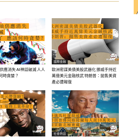
國際金融
油供應消失 AI神話破滅 人人
歐洲密謀美債美股武器化 挪威手持近
該何時貪婪？
萬億美元金融核武 特朗普：拋售美資
產必遭報復
社會熱話