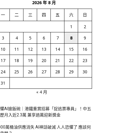
2026 年 8 月
一
二
三
四
五
六
日
1
2
3
4
5
6
7
8
9
10
11
12
13
14
15
16
17
18
19
20
21
22
23
24
25
26
27
28
29
30
31
« 4 月
懼AI搶飯碗｜港鐵重賞招募「捉逃票專員」！中五
歷月入近2.3萬 兼享過萬迎新獎金
800萬桶油供應消失 AI神話破滅 人人恐懼了 應該何