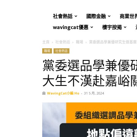
社會熱話
國際金融
商業世
wavingcat優惠
樓宇按揭
主頁
社會熱話
職場
黨委選品學兼優研究生做基層
職場
社會熱話
黨委選品學兼優
大生不漢赴嘉峪
由
WavingCat小編 Ho
-
31 5 月, 2024