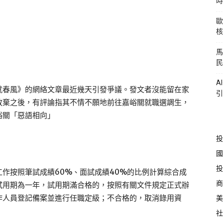
時
歐
核
馬
民
A
就春風》的網絡文章最近幾天引發爭議。發文者沒能留在家
引
放棄之後，有評論指其不情不願地前往嘉峪關就職選調生，
峪關「惡語相向」
投
國
投
作按照筆試成績60%、面試成績40%的比例計算綜合成
商
試用期為一年，試用期滿合格的，按照有關文件規定正式辦
作人員登記備案並進行任職定級；不合格的，取消錄用資
美
社