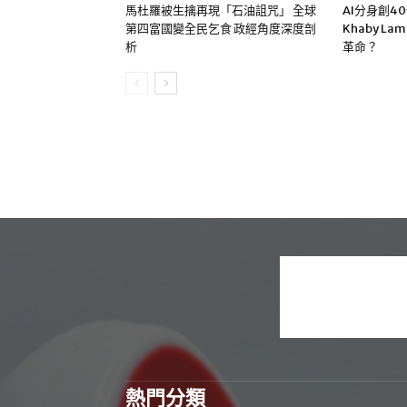
馬杜羅被生擒再現「石油詛咒」 全球
AI分身創4
第四富國變全民乞食 政經角度深度剖
Khaby La
析
革命？
熱門分類