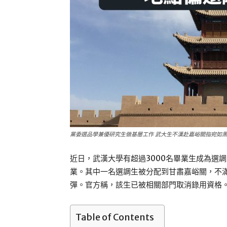
黨委選品學兼優研究生做基層工作 武大生不漢赴嘉峪關指宛如
近日，武漢大學有超過3000名畢業生成為選
業。其中一名選調生被分配到甘肅嘉峪關，不
彈。官方稱，該生已被相關部門取消錄用資格
Table of Contents