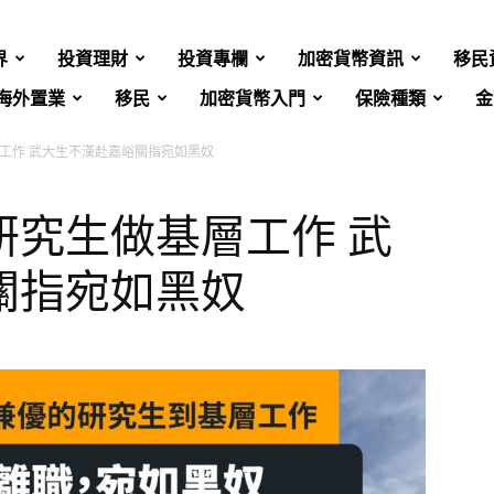
界
投資理財
投資專欄
加密貨幣資訊
移民
海外置業
移民
加密貨幣入門
保險種類
金
工作 武大生不漢赴嘉峪關指宛如黑奴
研究生做基層工作 武
關指宛如黑奴