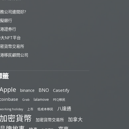
務公司邊間好?
擬銀行
港證券行
0大NFT平台
密貨幣交易所
港移民顧問公司
標籤
Apple
BNO
Casetify
binance
coinbase
lalamove
Grab
PEQ移民
八達通
working holiday
上市
低成本移民
加密貨幣
加拿大
加密貨幣交易所
品牌故事
富豪