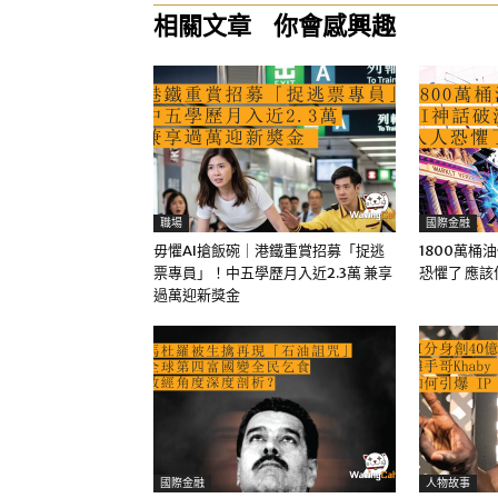
相關文章
你會感興趣
職場
國際金融
毋懼AI搶飯碗｜港鐵重賞招募「捉逃
1800萬桶
票專員」！中五學歷月入近2.3萬 兼享
恐懼了 應
過萬迎新獎金
國際金融
人物故事