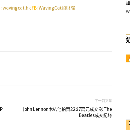
加
G:
wavingcat.hk
FB:
WavingCat招財貓
W
下一篇文章
P
John Lennon木結他拍賣2267萬元成交 破The
Beatles成交紀錄