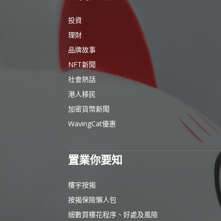
投資
理財
品牌故事
NFT新聞
社會熱話
港人移民
加密貨幣新聞
WavingCat優惠
置業你要知
樓宇按揭
按揭保險懶人包
細數買樓花程序、好處及風險