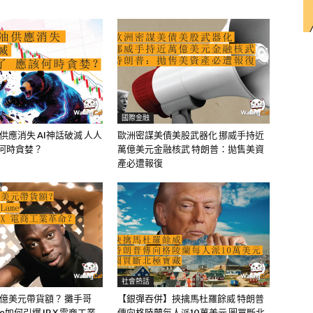
國際金融
油供應消失 AI神話破滅 人人
歐洲密謀美債美股武器化 挪威手持近
該何時貪婪？
萬億美元金融核武 特朗普：拋售美資
產必遭報復
社會熱話
0億美元帶貨額？ 攤手哥
【銀彈吞併】挾擒馬杜羅餘威 特朗普
me如何引爆 IP X 電商工業
傳向格陵蘭每人派10萬美元 圖買斷北