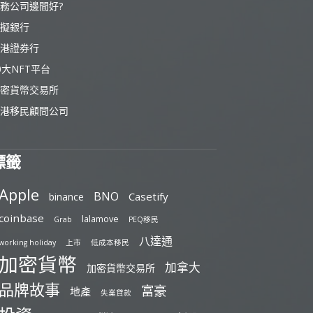
務公司邊間好?
擬銀行
港證券行
0大NFT平台
密貨幣交易所
港移民顧問公司
標籤
Apple
BNO
Casetify
binance
coinbase
lalamove
Grab
PEQ移民
八達通
working holiday
上市
低成本移民
加密貨幣
加拿大
加密貨幣交易所
品牌故事
富豪
地產
失業貸款