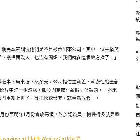
時
歐
核
馬
民
，網民本來調侃他們是不是被趕出來公司。其中一個主播笑
A
了。廠裡面沒人，也沒有開燈，我們就在這個地方播了。」
引
甚麼事？原來接下來冬天，公司相信生意差，就索性給全部
投
在影片中進一步透露，如今因為放有薪假引發話題，「本來
國
部門重新上班了，等把快遞發完，就重新放假」。
投
月份至明年1月份會放寒假，對於認為員工犧牲得多就是盡
商
美
社
G:
wavingcat.hk
FB:
WavingCat招財貓