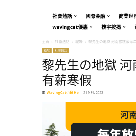
社會熱話
國際金融
商業世
wavingcat優惠
樓宇按揭
主頁
社會熱話
職場
黎先生の地獄 河南雪糕廠每
職場
社會熱話
黎先生の地獄 河
有薪寒假
由
WavingCat小編 Ho
-
21 9 月, 2023