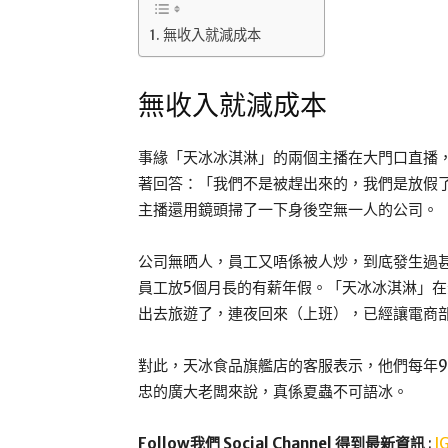
無收入就減成本
無收入就減成本
事緣「天冰冰淇淋」的兩個主播在大門口直播
著回答：「我們不是被趕出來的，我們是放假
主播還用鏡頭掃了一下身後空無一人的公司。
公司無晒人，員工又唔係被人炒，到底發生過
員工放5個月長的有薪年假。「天冰冰淇淋」
出去旅遊了，連夜回來（上班），已經讓電商
對此，天冰食品旗艦店的客服表示，他們每年9
忠的廣大老闆來說，真係夏蟲不可語冰。
Follow我們 Social Channel 得到最新資訊
:
I