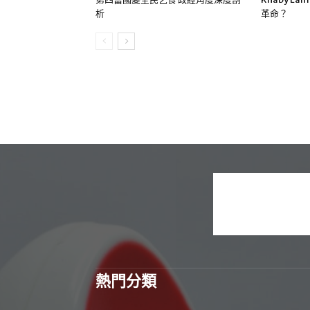
析
革命？
熱門分類