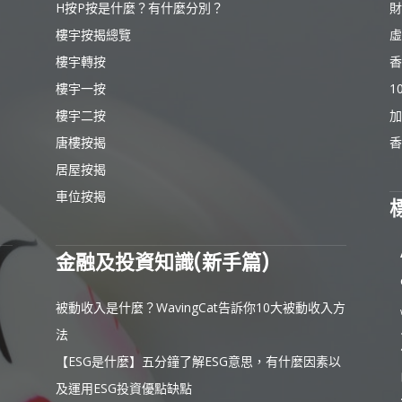
H按P按是什麼？有什麼分別？
財
樓宇按揭總覽
虛
樓宇轉按
香
樓宇一按
1
樓宇二按
加
唐樓按揭
香
居屋按揭
車位按揭
金融及投資知識(新手篇)
被動收入是什麼？WavingCat告訴你10大被動收入方
法
【ESG是什麼】五分鐘了解ESG意思，有什麼因素以
及運用ESG投資優點缺點