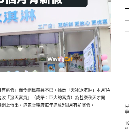
有薪假」而令網民羨慕不已。據悉「天冰冰淇淋」本月14
這波『潑天富貴』（成語：巨大的富貴）為甚麼秋天才開
後網上傳出，這家雪糕廠每年連放5個月有薪寒假。
毋
學
1