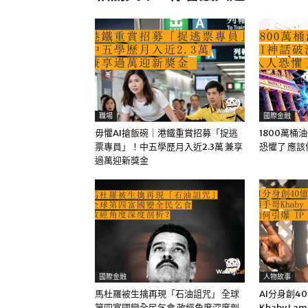
職場
國際金融
毋懼AI搶飯碗｜港鐵重賞招募「捉逃
1800萬桶
票專員」！中五學歷月入近2.3萬 兼享
恐懼了 應
過萬迎新獎金
國際金融
人物故事
馬杜羅被生擒再現「石油詛咒」 全球
AI分身創4
第四富國變全民乞食 政經角度深度剖
Khaby La