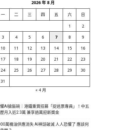
2026 年 8 月
一
二
三
四
五
六
日
1
2
3
4
5
6
7
8
9
10
11
12
13
14
15
16
17
18
19
20
21
22
23
24
25
26
27
28
29
30
31
« 4 月
懼AI搶飯碗｜港鐵重賞招募「捉逃票專員」！中五
歷月入近2.3萬 兼享過萬迎新獎金
800萬桶油供應消失 AI神話破滅 人人恐懼了 應該何