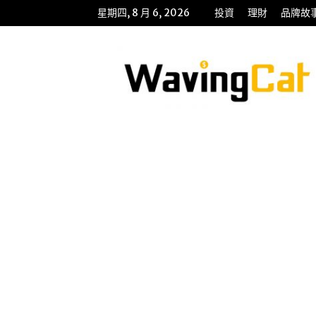
星期四, 8 月 6, 2026
投資
理財
品牌故
WavingCat
招
財
貓