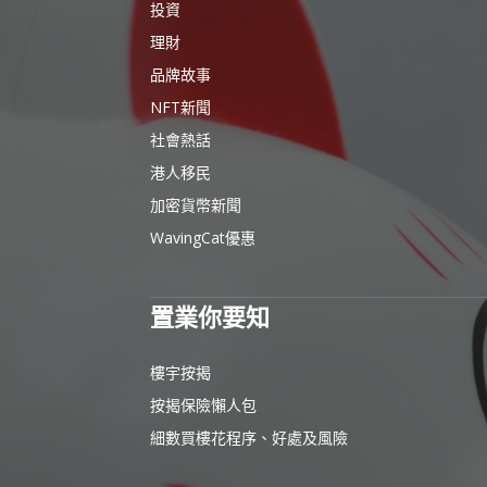
投資
理財
品牌故事
NFT新聞
社會熱話
港人移民
加密貨幣新聞
WavingCat優惠
置業你要知
樓宇按揭
按揭保險懶人包
細數買樓花程序、好處及風險