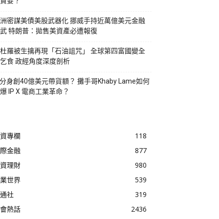
貪婪？
洲密謀美債美股武器化 挪威手持近萬億美元金融
武 特朗普：拋售美資產必遭報復
杜羅被生擒再現「石油詛咒」 全球第四富國變全
乞食 政經角度深度剖析
I分身創40億美元帶貨額？ 攤手哥Khaby Lame如何
爆 IP X 電商工業革命？
資專欄
118
際金融
877
資理財
980
業世界
539
通社
319
會熱話
2436