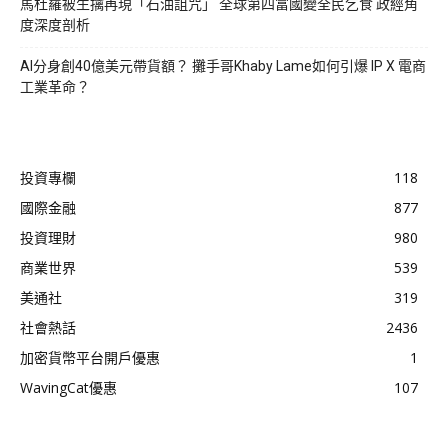
馬杜羅被生擒再現「石油詛咒」 全球第四富國變全民乞食 政經角
度深度剖析
AI分身創40億美元帶貨額？ 攤手哥Khaby Lame如何引爆 IP X 電商
工業革命？
投資專欄
118
國際金融
877
投資理財
980
商業世界
539
美通社
319
社會熱話
2436
加密貨幣平台開戶優惠
1
WavingCat優惠
107