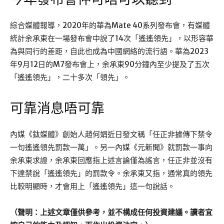
綜合媒體報導，2020年的華為Mate 40系列發布會，有媒體
統計余承東在一場發布會中說了14次「遙遙領先」，以形容華
為與同行的差距，自此也成為中國網絡的流行語。華為2023
年9月12日的M7發布會上，余承東90分鐘內至少提及了五次
「遙遙領先」，二十多次「領先」。
可靠消息唔可靠
內媒《鈦媒體》創始人趙何娟近日發文稱「任正非據傳下禁令
一句遙遙領先罰款一萬」。另一內媒《元新聞》就罰款一事向
余承東求證，余承東回應指上述言論僅為謠言，任正非並沒有
下達禁說「遙遙領先」的罰款令。余承東又指，通常真的領先
比較明顯時，才會用上「遙遙領先」這一句說話。
（聲明：上述文章僅供參考，並不構成任何投資建議。讀者宜