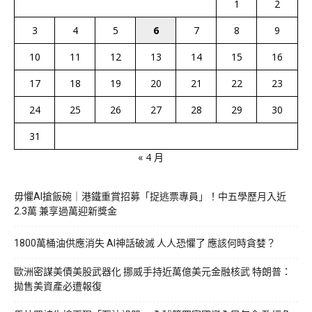
1
2
3
4
5
6
7
8
9
10
11
12
13
14
15
16
17
18
19
20
21
22
23
24
25
26
27
28
29
30
31
« 4 月
毋懼AI搶飯碗｜港鐵重賞招募「捉逃票專員」！中五學歷月入近
2.3萬 兼享過萬迎新獎金
1800萬桶油供應消失 AI神話破滅 人人恐懼了 應該何時貪婪？
歐洲密謀美債美股武器化 挪威手持近萬億美元金融核武 特朗普：
拋售美資產必遭報復