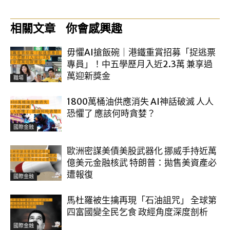
相關文章
你會感興趣
毋懼AI搶飯碗｜港鐵重賞招募「捉逃票
專員」！中五學歷月入近2.3萬 兼享過
萬迎新獎金
職場
1800萬桶油供應消失 AI神話破滅 人人
恐懼了 應該何時貪婪？
國際金融
歐洲密謀美債美股武器化 挪威手持近萬
億美元金融核武 特朗普：拋售美資產必
遭報復
國際金融
馬杜羅被生擒再現「石油詛咒」 全球第
四富國變全民乞食 政經角度深度剖析
國際金融