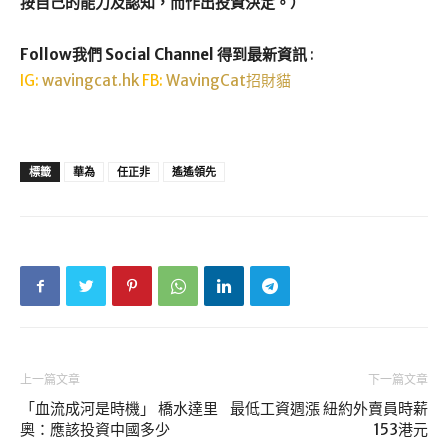
按自己的能力及認知，而作出投資決定。）
Follow我們 Social Channel 得到最新資訊
:
IG:
wavingcat.hk
FB:
WavingCat招財貓
標籤
華為
任正非
遙遙領先
上一篇文章
下一篇文章
「血流成河是時機」 橋水達里
最低工資週漲 紐約外賣員時薪
奧：應該投資中國多少
153港元