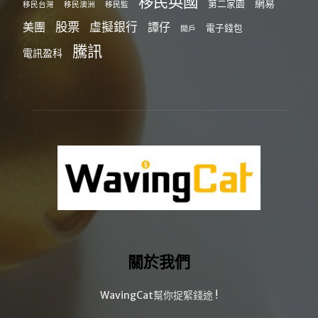
移民英國
網易
第二家園
移民台灣
移民澳洲
移民監
股票
虛擬銀行
美團
譚仔
電子錢包
開戶
騰訊
電訊盈科
關於我們
WavingCat幫你捉緊錢途 !