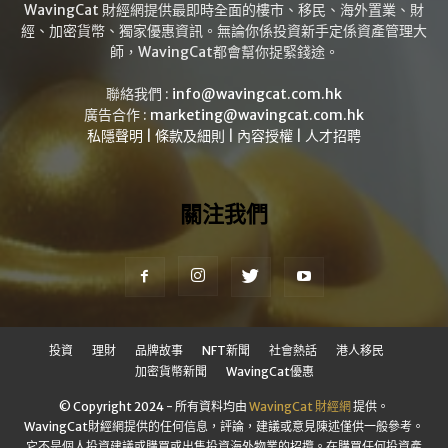
WavingCat 財經網提供最即時全面的樓市、移民、海外置業、財
經、加密貨幣、獨家優惠資訊。無論你係投資新手定係資產管理大
師，WavingCat都會幫你捉緊錢途。
聯絡我們 :
info@wavingcat.com.hk
廣告合作 :
marketing@wavingcat.com.hk
私隱聲明
|
條款及細則
|
內容授權
|
人才招聘
關注我們
投資
理財
品牌故事
NFT新聞
社會熱話
港人移民
加密貨幣新聞
WavingCat優惠
© Copyright 2024 - 所有資料均由
WavingCat 財經網
提供。
WavingCat財經網提供的任何信息，評論，建議或意見陳述僅供一般參考。
它不是個人投資建議或購買或出售投資海外物業的招攬。在購買任何投資產