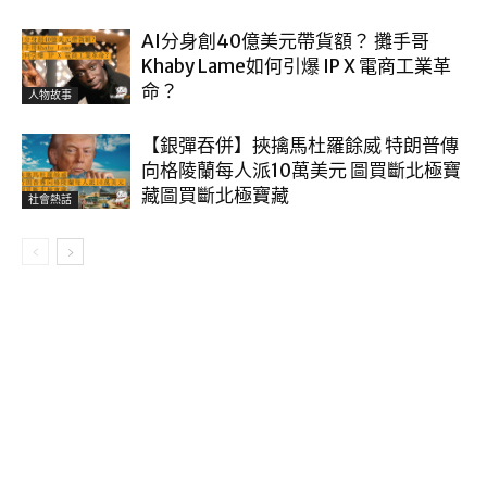
AI分身創40億美元帶貨額？ 攤手哥
Khaby Lame如何引爆 IP X 電商工業革
命？
人物故事
【銀彈吞併】挾擒馬杜羅餘威 特朗普傳
向格陵蘭每人派10萬美元 圖買斷北極寶
藏圖買斷北極寶藏
社會熱話