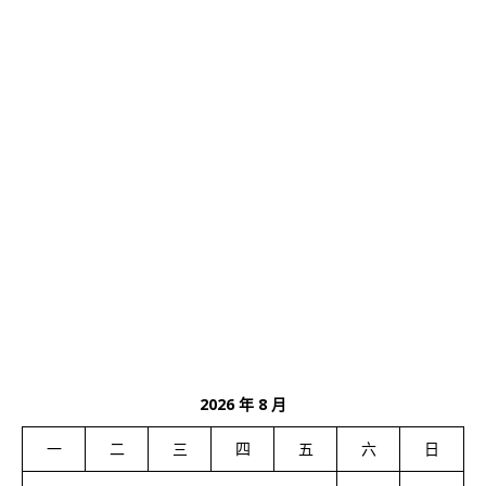
2026 年 8 月
一
二
三
四
五
六
日