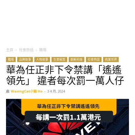
主頁
社會熱話
職場
職場
品牌故事
人物故事
生意秘笈
創新科技
社會熱話
商業世界
華為任正非下令禁講「遙遙
領先」 違者每次罰一萬人仔
由
WavingCat小編 Ho
-
3 4 月, 2024