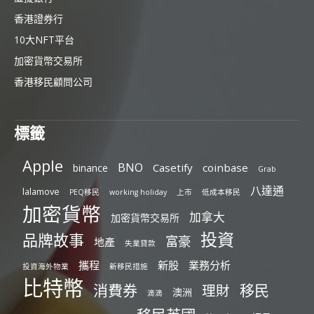
香港證券行
10大NFT平台
加密貨幣交易所
香港移民顧問公司
標籤
Apple
BNO
Casetify
coinbase
binance
Grab
八達通
lalamove
PEQ移民
working holiday
上市
低成本移民
加密貨幣
加拿大
加密貨幣交易所
投資
品牌故事
富豪
地產
失業貸款
攜程
新股
業務分析
投資海外物業
新移民措施
比特幣
消費券
移民
理財
澳洲
滴滴