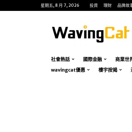
星期五, 8 月 7, 2026
投資
理財
品牌故
WavingCat
招
財
貓
社會熱話
國際金融
商業世
wavingcat優惠
樓宇按揭