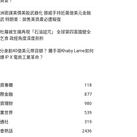
貪婪？
洲密謀美債美股武器化 挪威手持近萬億美元金融
武 特朗普：拋售美資產必遭報復
杜羅被生擒再現「石油詛咒」 全球第四富國變全
乞食 政經角度深度剖析
I分身創40億美元帶貨額？ 攤手哥Khaby Lame如何
爆 IP X 電商工業革命？
資專欄
118
際金融
877
資理財
980
業世界
539
通社
319
會熱話
2436