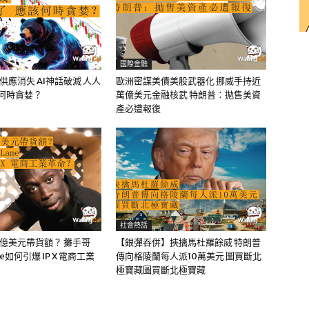
國際金融
油供應消失 AI神話破滅 人人
歐洲密謀美債美股武器化 挪威手持近
該何時貪婪？
萬億美元金融核武 特朗普：拋售美資
產必遭報復
社會熱話
0億美元帶貨額？ 攤手哥
【銀彈吞併】挾擒馬杜羅餘威 特朗普
me如何引爆 IP X 電商工業
傳向格陵蘭每人派10萬美元 圖買斷北
極寶藏圖買斷北極寶藏