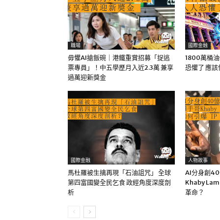
職場
國際金融
毋懼AI搶飯碗｜港鐵重賞招募「捉逃
1800萬桶
票專員」！中五學歷月入近2.3萬 兼享
恐懼了 應
過萬迎新獎金
國際金融
人物故事
馬杜羅被生擒再現「石油詛咒」 全球
AI分身創4
第四富國變全民乞食 政經角度深度剖
Khaby La
析
革命？