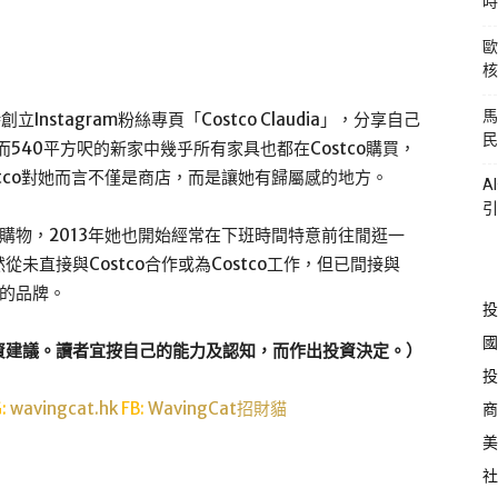
時
歐
核
馬
創立Instagram粉絲專頁「Costco Claudia」，分享自己
民
而540平方呎的新家中幾乎所有家具也都在Costco購買，
stco對她而言不僅是商店，而是讓她有歸屬感的地方。
A
引
stco購物，2013年她也開始經常在下班時間特意前往閒逛一
直接與Costco合作或為Costco工作，但已間接與
賣的品牌。
投
國
資建議。讀者宜按自己的能力及認知，而作出投資決定。）
投
G:
wavingcat.hk
FB:
WavingCat招財貓
商
美
社