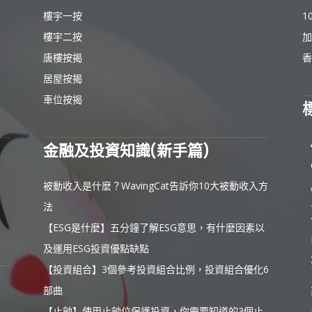
樓宇一按
1
樓宇二按
加
唐樓按揭
香
居屋按揭
車位按揭
金融及投資知識(新手篇)
被動收入是什麼？WavingCat告訴你10大被動收入方
法
【ESG是什麼】五分鐘了解ESG意思，有什麼因素以
及運用ESG投資優點缺點
【投資組合】3個參考投資組合比例，投資組合優化6
部曲
【止蝕】使用止蝕位保護投資，你需要知道的3個止