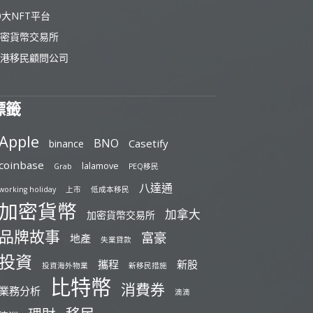
0大NFT平台
密貨幣交易所
港移民顧問公司
標籤
Apple
BNO
Casetify
binance
coinbase
lalamove
Grab
PEQ移民
八達通
working holiday
上市
低成本移民
加密貨幣
加拿大
加密貨幣交易所
品牌故事
富豪
地產
失業貸款
投資
攜程
新股
投資海外物業
新移民措施
比特幣
消費券
業務分析
滴滴