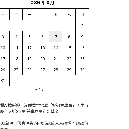
2026 年 8 月
一
二
三
四
五
六
日
1
2
3
4
5
6
7
8
9
10
11
12
13
14
15
16
17
18
19
20
21
22
23
24
25
26
27
28
29
30
31
« 4 月
懼AI搶飯碗｜港鐵重賞招募「捉逃票專員」！中五
歷月入近2.3萬 兼享過萬迎新獎金
800萬桶油供應消失 AI神話破滅 人人恐懼了 應該何