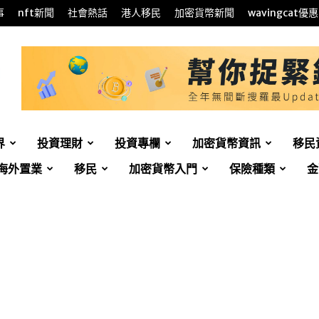
事
nft新聞
社會熱話
港人移民
加密貨幣新聞
wavingcat優惠
界
投資理財
投資專欄
加密貨幣資訊
移民
海外置業
移民
加密貨幣入門
保險種類
金