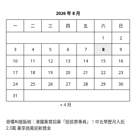
2026 年 8 月
一
二
三
四
五
六
日
1
2
3
4
5
6
7
8
9
10
11
12
13
14
15
16
17
18
19
20
21
22
23
24
25
26
27
28
29
30
31
« 4 月
毋懼AI搶飯碗｜港鐵重賞招募「捉逃票專員」！中五學歷月入近
2.3萬 兼享過萬迎新獎金