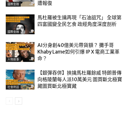
遭報復
國際金融
馬杜羅被生擒再現「石油詛咒」 全球第
四富國變全民乞食 政經角度深度剖析
國際金融
AI分身創40億美元帶貨額？ 攤手哥
Khaby Lame如何引爆 IP X 電商工業革
命？
人物故事
【銀彈吞併】挾擒馬杜羅餘威 特朗普傳
向格陵蘭每人派10萬美元 圖買斷北極寶
藏圖買斷北極寶藏
社會熱話