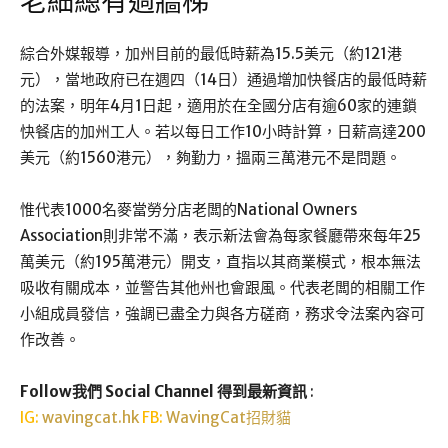
老細總有過牆梯
綜合外媒報導，加州目前的最低時薪為15.5美元（約121港
元），當地政府已在週四（14日）通過增加快餐店的最低時薪
的法案，明年4月1日起，適用於在全國分店有逾60家的連鎖
快餐店的加州工人。若以每日工作10小時計算，日薪高達200
美元（約1560港元），夠勤力，搵兩三萬港元不是問題。
惟代表1000名麥當勞分店老闆的National Owners
Association則非常不滿，表示新法會為每家餐廳帶來每年25
萬美元（約195萬港元）開支，直指以其商業模式，根本無法
吸收有關成本，並警告其他州也會跟風。代表老闆的相關工作
小組成員發信，強調已盡全力與各方磋商，務求令法案內容可
作改善。
Follow我們 Social Channel 得到最新資訊
:
IG:
wavingcat.hk
FB:
WavingCat招財貓