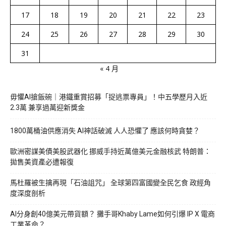
17
18
19
20
21
22
23
24
25
26
27
28
29
30
31
« 4 月
毋懼AI搶飯碗｜港鐵重賞招募「捉逃票專員」！中五學歷月入近
2.3萬 兼享過萬迎新獎金
1800萬桶油供應消失 AI神話破滅 人人恐懼了 應該何時貪婪？
歐洲密謀美債美股武器化 挪威手持近萬億美元金融核武 特朗普：
拋售美資產必遭報復
馬杜羅被生擒再現「石油詛咒」 全球第四富國變全民乞食 政經角
度深度剖析
AI分身創40億美元帶貨額？ 攤手哥Khaby Lame如何引爆 IP X 電商
工業革命？