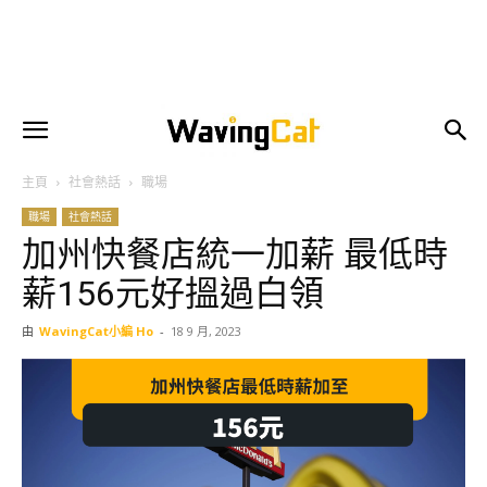
主頁
社會熱話
職場
職場
社會熱話
加州快餐店統一加薪 最低時
薪156元好搵過白領
由
WavingCat小編 Ho
-
18 9 月, 2023