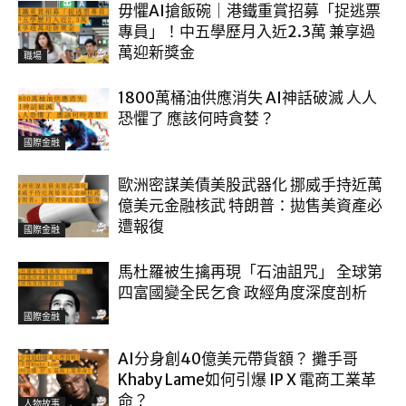
毋懼AI搶飯碗｜港鐵重賞招募「捉逃票
專員」！中五學歷月入近2.3萬 兼享過
萬迎新獎金
職場
1800萬桶油供應消失 AI神話破滅 人人
恐懼了 應該何時貪婪？
國際金融
歐洲密謀美債美股武器化 挪威手持近萬
億美元金融核武 特朗普：拋售美資產必
遭報復
國際金融
馬杜羅被生擒再現「石油詛咒」 全球第
四富國變全民乞食 政經角度深度剖析
國際金融
AI分身創40億美元帶貨額？ 攤手哥
Khaby Lame如何引爆 IP X 電商工業革
命？
人物故事