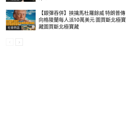
【銀彈吞併】挾擒馬杜羅餘威 特朗普傳
向格陵蘭每人派10萬美元 圖買斷北極寶
藏圖買斷北極寶藏
社會熱話