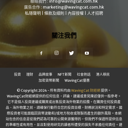
聯絡我們 :
info@wavingcat.com.hk
廣告合作 :
marketing@wavingcat.com.hk
私隱聲明
|
條款及細則
|
內容授權
|
人才招聘
關注我們
投資
理財
品牌故事
NFT新聞
社會熱話
港人移民
加密貨幣新聞
WavingCat優惠
© Copyright 2024 - 所有資料均由
WavingCat 財經網
提供。
WavingCat財經網提供的任何信息，評論，建議或意見陳述僅供一般參考。
它不是個人投資建議或購買或出售投資海外物業的招攬。在購買任何投資產
品、海外物業之前，請確保行動符合您的投資目標，財務狀況和特定需求。國
際投資者可能面臨因貨幣波動和/或地方稅收或限製而產生的額外風險。本網
站包含的信息是從我們認為可靠的公開來源獲得的，但我們不保證所提供信息
的準確性或有用性，並且對使用研究的讀者所遭受的損失不承擔任何責任。建