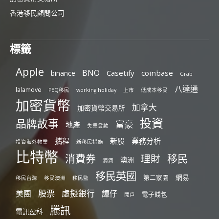
香港移民顧問公司
標籤
Apple
BNO
Casetify
coinbase
binance
Grab
八達通
lalamove
PEQ移民
working holiday
上市
低成本移民
加密貨幣
加拿大
加密貨幣交易所
投資
品牌故事
富豪
地產
失業貸款
攜程
新股
業務分析
投資海外物業
新移民措施
比特幣
消費券
移民
理財
澳洲
滴滴
移民英國
網易
第二家園
移民台灣
移民澳洲
移民監
股票
虛擬銀行
美團
譚仔
電子錢包
開戶
騰訊
電訊盈科