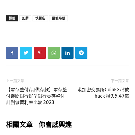
標籤
加薪
快餐店
最低時薪
上一篇文章
下一篇文章
【零存整付/月供存款】零存整
港加密交易所CoinEX稱被
付邊間銀行好？銀行零存整付
hack 損失5.47億
計劃儲蓄利率比較 2023
相關文章
你會感興趣