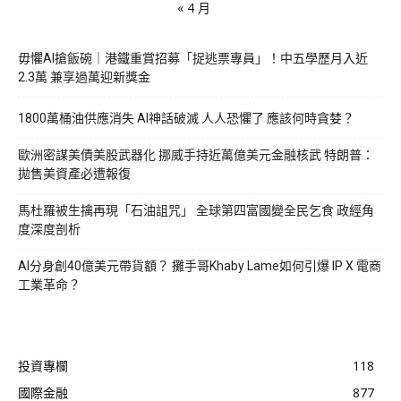
« 4 月
毋懼AI搶飯碗｜港鐵重賞招募「捉逃票專員」！中五學歷月入近
2.3萬 兼享過萬迎新獎金
1800萬桶油供應消失 AI神話破滅 人人恐懼了 應該何時貪婪？
歐洲密謀美債美股武器化 挪威手持近萬億美元金融核武 特朗普：
拋售美資產必遭報復
馬杜羅被生擒再現「石油詛咒」 全球第四富國變全民乞食 政經角
度深度剖析
AI分身創40億美元帶貨額？ 攤手哥Khaby Lame如何引爆 IP X 電商
工業革命？
投資專欄
118
國際金融
877