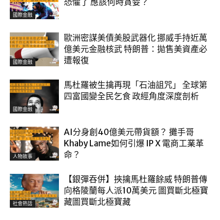
恐懼了 應該何時貪婪？
國際金融
歐洲密謀美債美股武器化 挪威手持近萬
億美元金融核武 特朗普：拋售美資產必
遭報復
國際金融
馬杜羅被生擒再現「石油詛咒」 全球第
四富國變全民乞食 政經角度深度剖析
國際金融
AI分身創40億美元帶貨額？ 攤手哥
Khaby Lame如何引爆 IP X 電商工業革
命？
人物故事
【銀彈吞併】挾擒馬杜羅餘威 特朗普傳
向格陵蘭每人派10萬美元 圖買斷北極寶
藏圖買斷北極寶藏
社會熱話