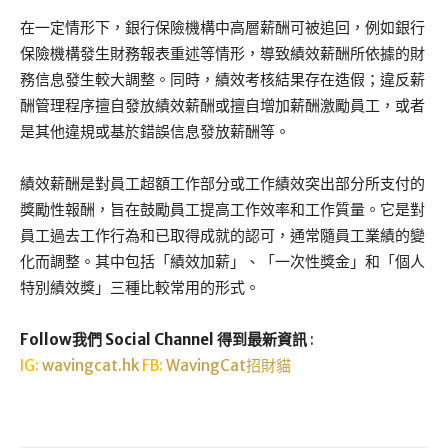
在一定情形下，銀行保險機構中高層薪酬可被追回，例如銀行
保險機構發生財務報表重述等情形，導致績效薪酬所依據的財
務信息發生較大調整。同時，績效考核結果存在造假；違反薪
酬管理程序擅自發放績效薪酬或擅自增加薪酬激勵員工，或者
是其他違規或基於錯誤信息發放薪酬等。
績效薪酬是對員工超額工作部分或工作績效突出部分所支付的
獎勵性報酬，旨在鼓勵員工提高工作效率和工作質量。它是對
員工過去工作行為和已取得成就的認可，通常隨員工業績的變
化而調整。其中包括「績效加薪」、「一次性獎金」和「個人
特別績效獎」三種比較常用的形式。
Follow我們 Social Channel 得到最新資訊
:
IG:
wavingcat.hk
FB:
WavingCat招財貓