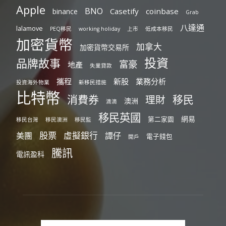
Apple
BNO
Casetify
coinbase
binance
Grab
八達通
lalamove
PEQ移民
working holiday
上市
低成本移民
加密貨幣
加拿大
加密貨幣交易所
投資
品牌故事
富豪
地產
失業貸款
攜程
新股
業務分析
投資海外物業
新移民措施
比特幣
消費券
移民
理財
澳洲
滴滴
移民英國
網易
第二家園
移民台灣
移民澳洲
移民監
股票
虛擬銀行
美團
譚仔
電子錢包
開戶
騰訊
電訊盈科