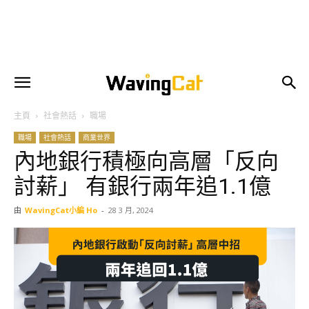
主頁
社會熱話
職場
職場
社會熱話
商業世界
內地銀行積極向高層「反向
討薪」 有銀行兩年追1.1億
由
WavingCat小編 Ho
-
28 3 月, 2024