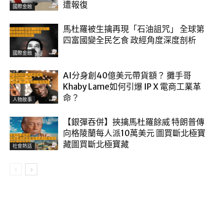
遭報復
國際金融
馬杜羅被生擒再現「石油詛咒」 全球第
四富國變全民乞食 政經角度深度剖析
國際金融
AI分身創40億美元帶貨額？ 攤手哥
Khaby Lame如何引爆 IP X 電商工業革
命？
人物故事
【銀彈吞併】挾擒馬杜羅餘威 特朗普傳
向格陵蘭每人派10萬美元 圖買斷北極寶
藏圖買斷北極寶藏
社會熱話