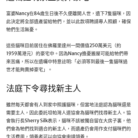
富婆Nancy在84歲生日後不久便離開人世，遺下7隻貓咪，因
此決定將全部遺產留給牠們，並以此款項聘請專人照顧，確保
牠們生活無憂。
這些貓咪目前居住在佛羅里達州一間價值250萬美元（約
1959萬港元）的豪宅中。因為Nancy擔憂搬屋可能給牠們帶
來苦痛，所以在遺囑中特意註明:「必須等到最後一隻貓咪過
世才能夠賣掉豪宅」。
法庭下令尋找新主人
雖然每天都會有人到家中照護貓咪，但當地法庭認為貓咪還是
需要主人，因此委託坦帕灣人道協會為貓咪們找尋新主人。協
會執行長Sherry Silk表示，貓咪不該被獨自留在大房子裏，他
們會為牠們找到適合的新主人，而遺產仍會用作支付貓咪們的
生活費用，領養者可以向協會申請領養。