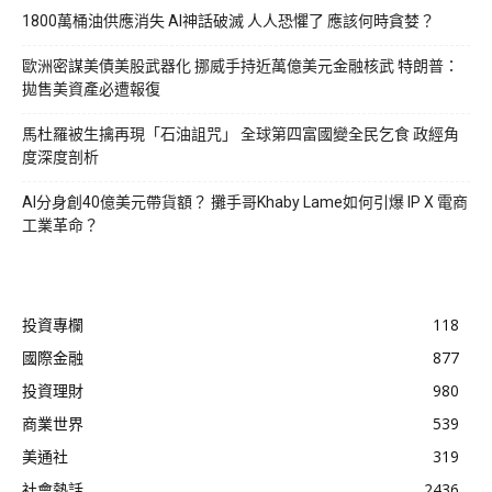
1800萬桶油供應消失 AI神話破滅 人人恐懼了 應該何時貪婪？
歐洲密謀美債美股武器化 挪威手持近萬億美元金融核武 特朗普：
拋售美資產必遭報復
馬杜羅被生擒再現「石油詛咒」 全球第四富國變全民乞食 政經角
度深度剖析
AI分身創40億美元帶貨額？ 攤手哥Khaby Lame如何引爆 IP X 電商
工業革命？
投資專欄
118
國際金融
877
投資理財
980
商業世界
539
美通社
319
社會熱話
2436