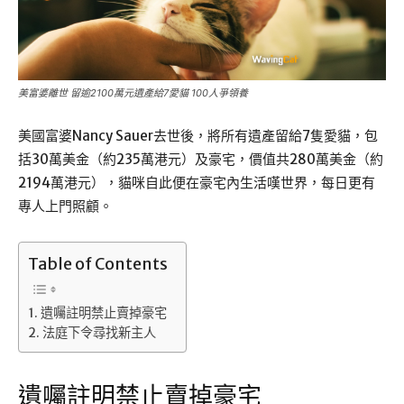
美富婆離世 留逾2100萬元遺產給7愛貓 100人爭領養
美國富婆Nancy Sauer去世後，將所有遺產留給7隻愛貓，包
括30萬美金（約235萬港元）及豪宅，價值共280萬美金（約
2194萬港元），貓咪自此便在豪宅內生活嘆世界，每日更有
專人上門照顧。
Table of Contents
遺囑註明禁止賣掉豪宅
法庭下令尋找新主人
遺囑註明禁止賣掉豪宅