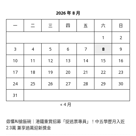
2026 年 8 月
一
二
三
四
五
六
日
1
2
3
4
5
6
7
8
9
10
11
12
13
14
15
16
17
18
19
20
21
22
23
24
25
26
27
28
29
30
31
« 4 月
毋懼AI搶飯碗｜港鐵重賞招募「捉逃票專員」！中五學歷月入近
2.3萬 兼享過萬迎新獎金