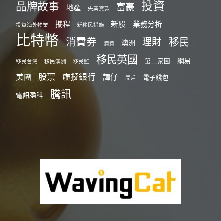
投資
品牌故事
富豪
地產
失業貸款
攜程
新股
業務分析
投資海外物業
新移民措施
比特幣
消費券
移民
理財
澳洲
滴滴
移民英國
網易
第二家園
移民台灣
移民澳洲
移民監
股票
虛擬銀行
美團
譚仔
電子錢包
開戶
騰訊
電訊盈科