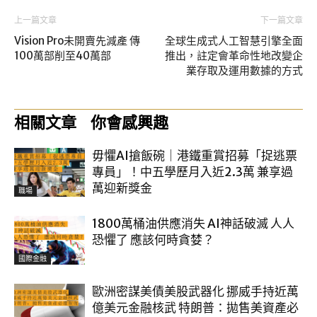
上一篇文章
下一篇文章
Vision Pro未開賣先減產 傳
全球生成式人工智慧引擎全面
100萬部削至40萬部
推出，註定會革命性地改變企
業存取及運用數據的方式
相關文章
你會感興趣
毋懼AI搶飯碗｜港鐵重賞招募「捉逃票
專員」！中五學歷月入近2.3萬 兼享過
萬迎新獎金
職場
1800萬桶油供應消失 AI神話破滅 人人
恐懼了 應該何時貪婪？
國際金融
歐洲密謀美債美股武器化 挪威手持近萬
億美元金融核武 特朗普：拋售美資產必