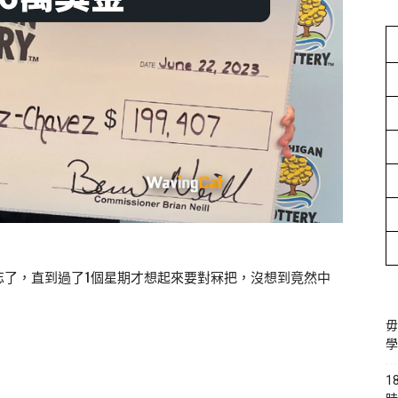
忘了，直到過了1個星期才想起來要對冧把，沒想到竟然中
毋
學
1