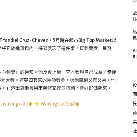
時
歐
核
馬
民
l Cruz-Chavez，5月時在超市Big Top Market以
，就順手將它放進錢包內，接著就忘了這件事，直到開獎一星期
A
。
引
中心領獎」的通知。他及後上網一查才發現自己成為了幸運
美元大獎。這突如其來的巨額獎金，讓他感到又驚又喜。他
投
事。」這筆錢他會用來裝修家裡並將剩下會好好儲起來。
國
投
G:
wavingcat.hk
FB:
WavingCat招財貓
商
美
社