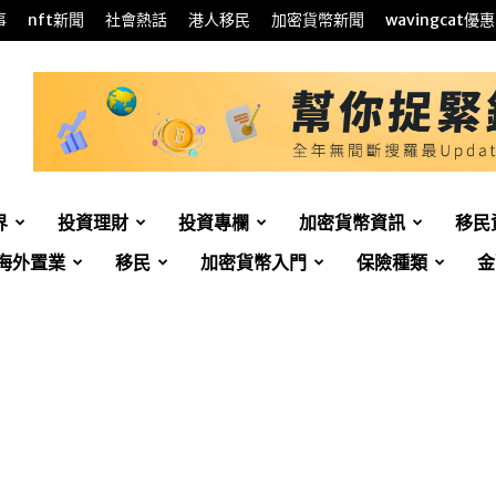
事
nft新聞
社會熱話
港人移民
加密貨幣新聞
wavingcat優惠
界
投資理財
投資專欄
加密貨幣資訊
移民
海外置業
移民
加密貨幣入門
保險種類
金