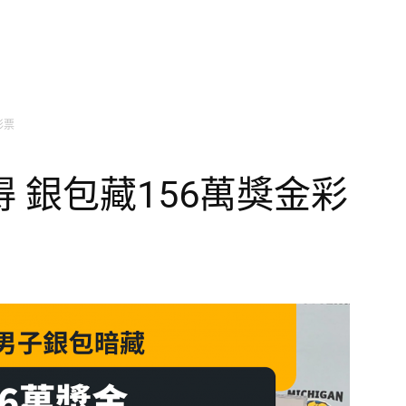
彩票
 銀包藏156萬獎金彩