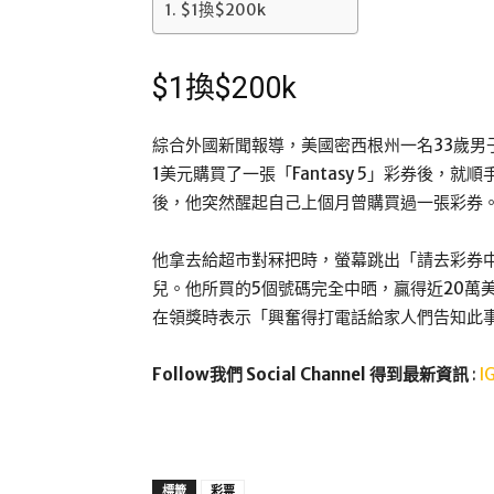
$1換$200k
$1換$200k
綜合外國新聞報導，美國密西根州一名33歲男子Yandie
1美元購買了一張「Fantasy 5」彩券後
後，他突然醒起自己上個月曾購買過一張彩券
他拿去給超市對冧把時，螢幕跳出「請去彩券
兒。他所買的5個號碼完全中晒，贏得近20萬
在領獎時表示「興奮得打電話給家人們告知此
Follow我們 Social Channel 得到最新資訊
:
I
標籤
彩票