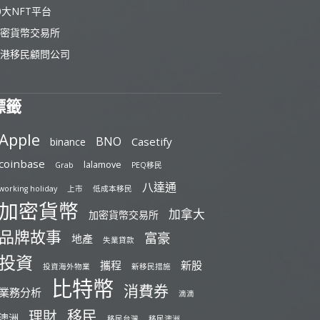
0大NFT平台
密貨幣交易所
港移民顧問公司
標籤
Apple
BNO
Casetify
binance
coinbase
lalamove
Grab
PEQ移民
八達通
working holiday
上市
低成本移民
加密貨幣
加拿大
加密貨幣交易所
品牌故事
富豪
地產
失業貸款
投資
攜程
新股
投資海外物業
新移民措施
比特幣
消費券
業務分析
滴滴
移民
理財
澳洲
移民台灣
移民澳洲