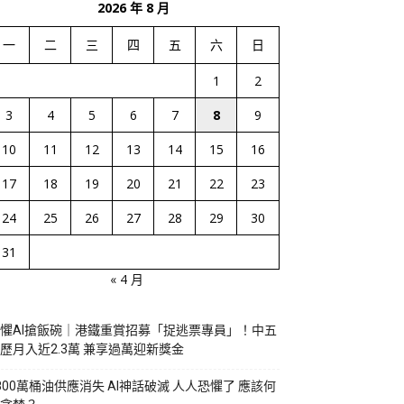
2026 年 8 月
一
二
三
四
五
六
日
1
2
3
4
5
6
7
8
9
10
11
12
13
14
15
16
17
18
19
20
21
22
23
24
25
26
27
28
29
30
31
« 4 月
懼AI搶飯碗｜港鐵重賞招募「捉逃票專員」！中五
歷月入近2.3萬 兼享過萬迎新獎金
800萬桶油供應消失 AI神話破滅 人人恐懼了 應該何