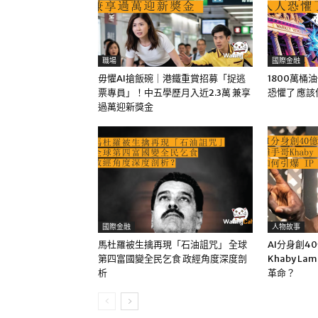
職場
國際金融
毋懼AI搶飯碗｜港鐵重賞招募「捉逃
1800萬桶
票專員」！中五學歷月入近2.3萬 兼享
恐懼了 應
過萬迎新獎金
國際金融
人物故事
馬杜羅被生擒再現「石油詛咒」 全球
AI分身創4
第四富國變全民乞食 政經角度深度剖
Khaby La
析
革命？