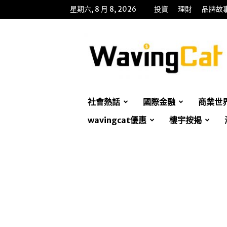
星期六, 8 月 8, 2026
投資
理財
品牌故
WavingCat
招
財
貓
社會熱話
國際金融
商業世
wavingcat優惠
樓宇按揭