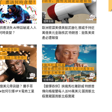
國際金融
油供應消失 AI神話破滅 人人
歐洲密謀美債美股武器化 挪威手持近
該何時貪婪？
萬億美元金融核武 特朗普：拋售美資
產必遭報復
社會熱話
0億美元帶貨額？ 攤手哥
【銀彈吞併】挾擒馬杜羅餘威 特朗普
me如何引爆 IP X 電商工業
傳向格陵蘭每人派10萬美元 圖買斷北
極寶藏圖買斷北極寶藏