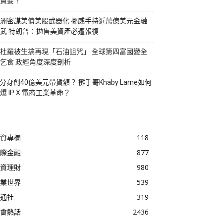
貪婪？
洲密謀美債美股武器化 挪威手持近萬億美元金融
武 特朗普：拋售美資產必遭報復
杜羅被生擒再現「石油詛咒」 全球第四富國變全
乞食 政經角度深度剖析
I分身創40億美元帶貨額？ 攤手哥Khaby Lame如何
爆 IP X 電商工業革命？
資專欄
118
際金融
877
資理財
980
業世界
539
通社
319
會熱話
2436