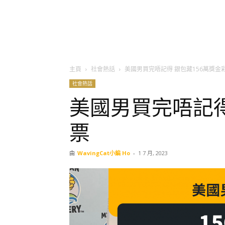
主頁
社會熱話
美國男買完唔記得 銀包藏156萬獎金
社會熱話
美國男買完唔記得
票
由
WavingCat小編 Ho
-
1 7 月, 2023