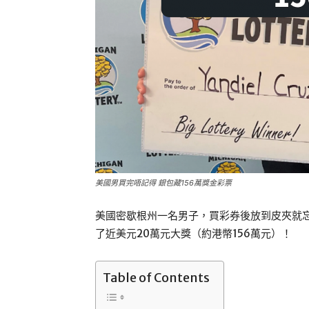
美國男買完唔記得 銀包藏156萬獎金彩票
美國密歇根州一名男子，買彩券後放到皮夾就
了近美元20萬元大獎（約港幣156萬元）！
Table of Contents