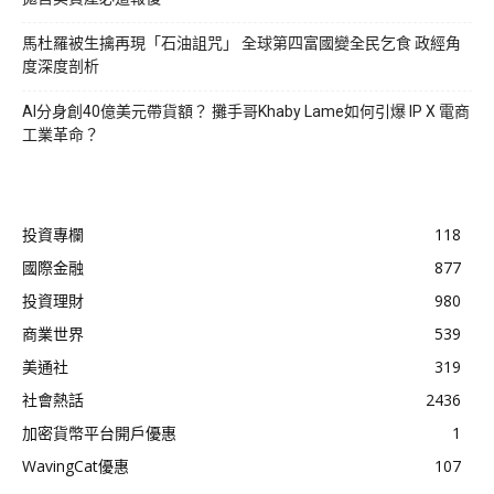
馬杜羅被生擒再現「石油詛咒」 全球第四富國變全民乞食 政經角
度深度剖析
AI分身創40億美元帶貨額？ 攤手哥Khaby Lame如何引爆 IP X 電商
工業革命？
投資專欄
118
國際金融
877
投資理財
980
商業世界
539
美通社
319
社會熱話
2436
加密貨幣平台開戶優惠
1
WavingCat優惠
107