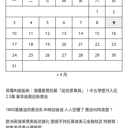
一
二
三
四
五
六
日
1
2
3
4
5
6
7
8
9
10
11
12
13
14
15
16
17
18
19
20
21
22
23
24
25
26
27
28
29
30
31
« 4 月
毋懼AI搶飯碗｜港鐵重賞招募「捉逃票專員」！中五學歷月入近
2.3萬 兼享過萬迎新獎金
1800萬桶油供應消失 AI神話破滅 人人恐懼了 應該何時貪婪？
歐洲密謀美債美股武器化 挪威手持近萬億美元金融核武 特朗普：
拋售美資產必遭報復