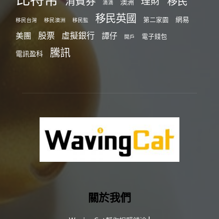
消費券
移民
理財
澳洲
滴滴
移民英國
網易
第二家園
移民台灣
移民澳洲
移民監
股票
虛擬銀行
美團
譚仔
電子錢包
開戶
騰訊
電訊盈科
關於我們