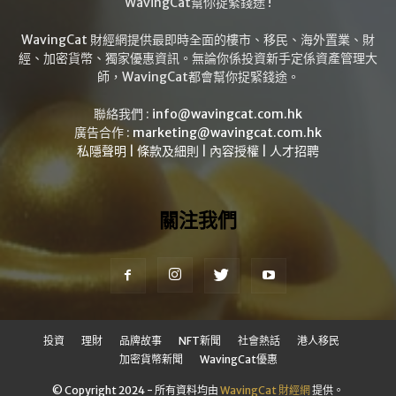
WavingCat幫你捉緊錢途 !
WavingCat 財經網提供最即時全面的樓市、移民、海外置業、財
經、加密貨幣、獨家優惠資訊。無論你係投資新手定係資產管理大
師，WavingCat都會幫你捉緊錢途。
聯絡我們 :
info@wavingcat.com.hk
廣告合作 :
marketing@wavingcat.com.hk
私隱聲明
|
條款及細則
|
內容授權
|
人才招聘
關注我們
投資
理財
品牌故事
NFT新聞
社會熱話
港人移民
加密貨幣新聞
WavingCat優惠
© Copyright 2024 - 所有資料均由
WavingCat 財經網
提供。