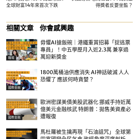
全球財富14年來首次下跌
得獎者反要坐監？
相關文章
你會感興趣
毋懼AI搶飯碗｜港鐵重賞招募「捉逃票
專員」！中五學歷月入近2.3萬 兼享過
萬迎新獎金
職場
1800萬桶油供應消失 AI神話破滅 人人
恐懼了 應該何時貪婪？
國際金融
歐洲密謀美債美股武器化 挪威手持近萬
億美元金融核武 特朗普：拋售美資產必
遭報復
國際金融
馬杜羅被生擒再現「石油詛咒」 全球第