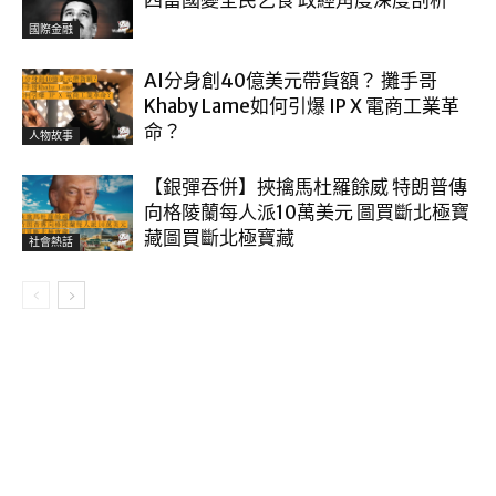
四富國變全民乞食 政經角度深度剖析
國際金融
AI分身創40億美元帶貨額？ 攤手哥
Khaby Lame如何引爆 IP X 電商工業革
命？
人物故事
【銀彈吞併】挾擒馬杜羅餘威 特朗普傳
向格陵蘭每人派10萬美元 圖買斷北極寶
藏圖買斷北極寶藏
社會熱話