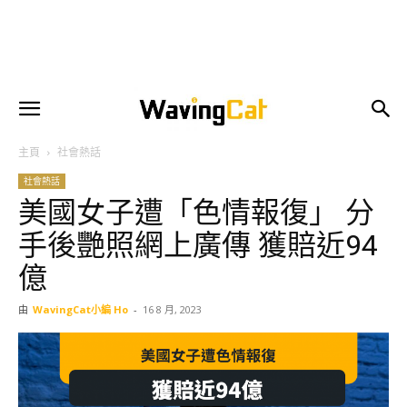
主頁
社會熱話
社會熱話
美國女子遭「色情報復」 分
手後艷照網上廣傳 獲賠近94
億
由
WavingCat小編 Ho
-
16 8 月, 2023