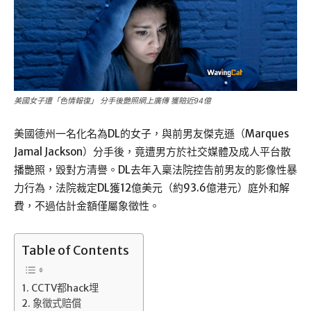
美國女子遭「色情報復」 分手後艷照網上廣傳 獲賠近94億
美國德州一名化名為DL的女子，與前男友傑克遜（Marques
Jamal Jackson）分手後，竟遭男方於社交媒體及成人平台散
播艷照，毀對方清譽。DL去年入稟法院控告前男友的影像性暴
力行為，法院裁定DL獲12億美元（約93.6億港元）庭外和解
費，不過估計金額僅屬象徵性。
Table of Contents
CCTV都hack埋
象徵式賠償