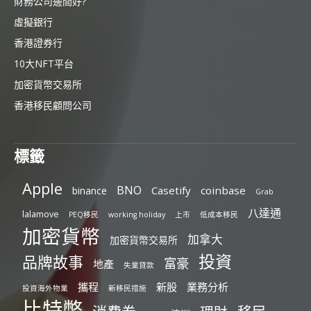
財務公司邊間好?
虛擬銀行
香港證券行
10大NFT平台
加密貨幣交易所
香港移民顧問公司
標籤
Apple
BNO
Casetify
coinbase
binance
Grab
八達通
lalamove
PEQ移民
working holiday
上市
低成本移民
加密貨幣
加拿大
加密貨幣交易所
投資
品牌故事
富豪
地產
失業貸款
攜程
新股
業務分析
投資海外物業
新移民措施
比特幣