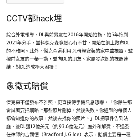
CCTV都hack埋
綜合外電報導，DL與前男友在2016年開始拍拖，拍5年拖到
2021年分手，豈料傑克森竟然心有不甘，開始在網上散布DL
的不雅照。此外，傑克森還利用DL母親安裝的家中監視器，監
控前女友的一舉一動，並向DL的朋友、家屬發送她的裸照連
結，對DL造成極大困擾！
象徵式賠償
傑克森不僅發布不雅照，更直接傳手機訊息恐嚇，「你餘生都
會試著要把網路上那些照片刪掉，然後失敗。你遇到的每個人
都會知道你的故事，然後去找你的照片。」DL把事件告到法
庭，並DL獲12億美元（約93.6億港元）庭外和解費，不過委
任律師的吉爾德（Bradford J. Gilde）表示，賠償主要是一種