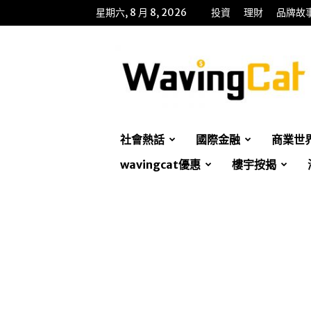
星期六, 8 月 8, 2026
投資
理財
品牌故
WavingCat
招
財
貓
社會熱話
國際金融
商業世
wavingcat優惠
樓宇按揭