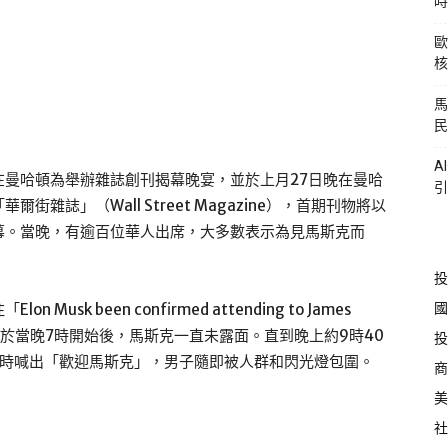
時
歐
核
馬
民
A
日前在曼哈頓為舉辦雜誌創刊揭幕晚宴，並於上月27日晚在曼哈
引
雜誌」（Wall Street Magazine），首期刊物將以
幕。當晚，有逾百位華人出席，大多數表示為見馬斯克而
投
國
k been confirmed attending to James
會於當晚7時開始後，馬斯克一直未露面。直到晚上約9時40
投
同時喊出「歡迎馬斯克」，男子隨即被人群和閃光燈包圍。
商
美
社