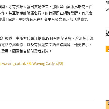
加
離開，才有少數人發出質疑聲音，那個是山寨版馬斯克。在
W
炒作，甚至涉嫌詐騙報名費。討論隨即在網路發酵，有與會
凌晨1時許，主辦方有人在社交平台發文表示該活動實為
報》報道，主辦方代表江錦鑫29日召開記者會，澄清網上流
留電話亦屬虛假，以及有多處英文語法錯誤等。他更表示，
人費用，願意和自稱付費者對質。
G:
wavingcat.hk
FB:
WavingCat招財貓