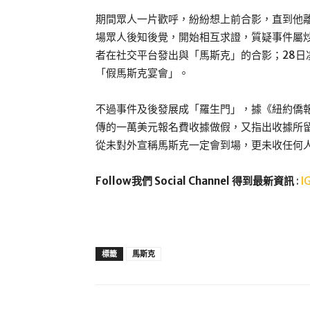
期間眾人一片歡呼，紛紛想上前合影，直到他
場眾人後知後覺，開始相互求證，質疑事件屬
者在社交平台發出與「馬斯克」的合影；28日
「假馬斯克宴會」。
不過事件及後發展成「羅生門」，據《紐約僑
傳的一萬美元報名費收據做假，又指出收據所
從未對外宣稱馬斯克一定會到場，更未收任何
Follow我們 Social Channel 得到最新資訊
:
I
標籤
馬斯克