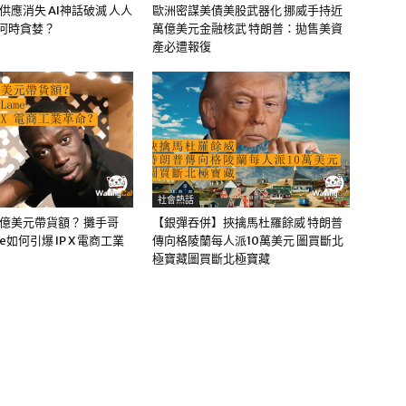
油供應消失 AI神話破滅 人人
歐洲密謀美債美股武器化 挪威手持近
該何時貪婪？
萬億美元金融核武 特朗普：拋售美資
產必遭報復
社會熱話
0億美元帶貨額？ 攤手哥
【銀彈吞併】挾擒馬杜羅餘威 特朗普
me如何引爆 IP X 電商工業
傳向格陵蘭每人派10萬美元 圖買斷北
極寶藏圖買斷北極寶藏