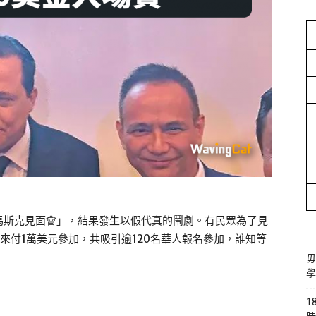
馬斯克見面會」，結果發生以假代真的鬧劇。有民眾為了見
從中國飛來付1萬美元參加，共吸引逾120名華人報名參加，誰知等
毋
學
1