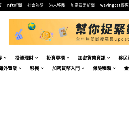
事
nft新聞
社會熱話
港人移民
加密貨幣新聞
wavingcat優惠
界
投資理財
投資專欄
加密貨幣資訊
移民
海外置業
移民
加密貨幣入門
保險種類
金