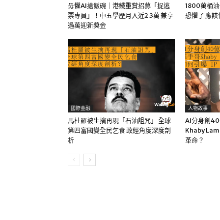
毋懼AI搶飯碗｜港鐵重賞招募「捉逃
1800萬桶
票專員」！中五學歷月入近2.3萬 兼享
恐懼了 應
過萬迎新獎金
國際金融
人物故事
馬杜羅被生擒再現「石油詛咒」 全球
AI分身創4
第四富國變全民乞食 政經角度深度剖
Khaby La
析
革命？