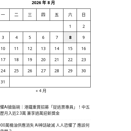
2026 年 8 月
一
二
三
四
五
六
日
1
2
3
4
5
6
7
8
9
10
11
12
13
14
15
16
17
18
19
20
21
22
23
24
25
26
27
28
29
30
31
« 4 月
懼AI搶飯碗｜港鐵重賞招募「捉逃票專員」！中五
歷月入近2.3萬 兼享過萬迎新獎金
800萬桶油供應消失 AI神話破滅 人人恐懼了 應該何