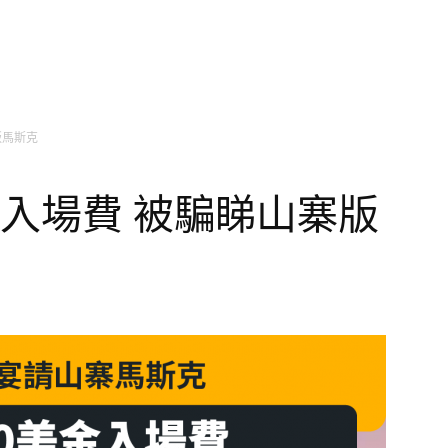
版馬斯克
入場費 被騙睇山寨版