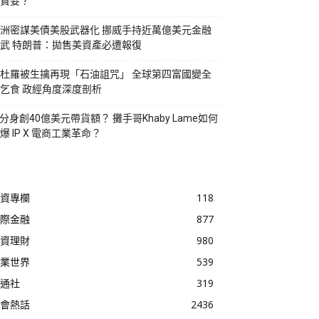
貪婪？
洲密謀美債美股武器化 挪威手持近萬億美元金融
武 特朗普：拋售美資產必遭報復
杜羅被生擒再現「石油詛咒」 全球第四富國變全
乞食 政經角度深度剖析
I分身創40億美元帶貨額？ 攤手哥Khaby Lame如何
爆 IP X 電商工業革命？
資專欄
118
際金融
877
資理財
980
業世界
539
通社
319
會熱話
2436