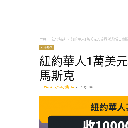
主頁
社會熱話
紐約華人1萬美元入場費 被騙睇山寨
社會熱話
紐約華人1萬美元
馬斯克
由
WavingCat小編 Ho
-
5 5 月, 2023