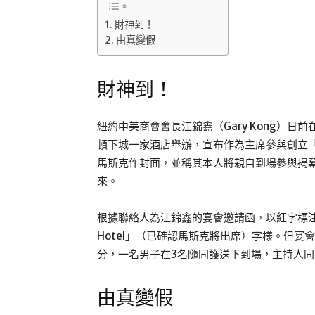
財神到！
由真變假
財神到！
紐約中美商會會長江錦鑫（Gary Kong）
頓下城一家酒店舉辦，宣布作為主席參與創立「華爾街
馬斯克作封面，並稱其本人將親自到場參與揭
來。
根據聯絡人為江錦鑫的宴會邀請函，以紅字標注「Elon Mus
Hotel」（已確認馬斯克將出席）字樣。但宴
分，一名男子在3名隨同護送下到場，主持人
由真變假