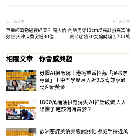
上一篇文章
下一篇文章
巨星經濟勁過夜經濟？ 周杰倫
內地男穿10cm增高鞋扮高富帥
效應 天津消費突增30億
同時呃逾30女騙財騙色700萬
相關文章
你會感興趣
毋懼AI搶飯碗｜港鐵重賞招募「捉逃票
專員」！中五學歷月入近2.3萬 兼享過
萬迎新獎金
職場
1800萬桶油供應消失 AI神話破滅 人人
恐懼了 應該何時貪婪？
國際金融
歐洲密謀美債美股武器化 挪威手持近萬