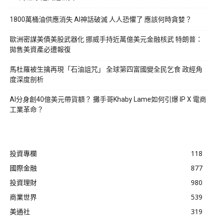
1800萬桶油供應消失 AI神話破滅 人人恐懼了 應該何時貪婪？
歐洲密謀美債美股武器化 挪威手持近萬億美元金融核武 特朗普：
拋售美資產必遭報復
馬杜羅被生擒再現「石油詛咒」 全球第四富國變全民乞食 政經角
度深度剖析
AI分身創40億美元帶貨額？ 攤手哥Khaby Lame如何引爆 IP X 電商
工業革命？
投資專欄
118
國際金融
877
投資理財
980
商業世界
539
美通社
319