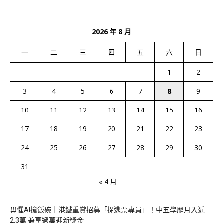
2026 年 8 月
一
二
三
四
五
六
日
1
2
3
4
5
6
7
8
9
10
11
12
13
14
15
16
17
18
19
20
21
22
23
24
25
26
27
28
29
30
31
« 4 月
毋懼AI搶飯碗｜港鐵重賞招募「捉逃票專員」！中五學歷月入近
2.3萬 兼享過萬迎新獎金