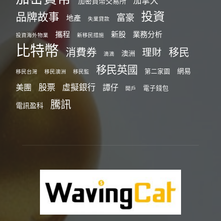
加拿大
加密貨幣交易所
投資
品牌故事
富豪
地產
失業貸款
攜程
新股
業務分析
投資海外物業
新移民措施
比特幣
消費券
移民
理財
澳洲
滴滴
移民英國
網易
第二家園
移民台灣
移民澳洲
移民監
股票
虛擬銀行
美團
譚仔
電子錢包
開戶
騰訊
電訊盈科