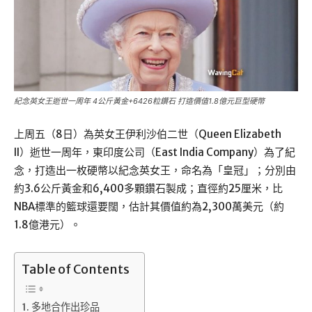
紀念英女王逝世一周年 4公斤黃金+6426粒鑽石 打造價值1.8億元巨型硬幣
上周五（8日）為英女王伊利沙伯二世（Queen Elizabeth
II）逝世一周年，東印度公司（East India Company）為了紀
念，打造出一枚硬幣以紀念英女王，命名為「皇冠」；分別由
約3.6公斤黃金和6,400多顆鑽石製成；直徑約25厘米，比
NBA標準的籃球還要闊，估計其價值約為2,300萬美元（約
1.8億港元）。
Table of Contents
多地合作出珍品