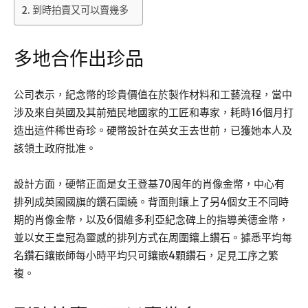
到時拍賣又可以賣幾多
多地合作出珍品
公司表示，紀念幣的珍貴價值在於製作材料和工藝流程，當中
涉及來自英國及其前殖民地國家的工匠和專家，耗時16個月打
造出這件稀世奇珍。硬幣設計在英女王去世前，已獲她本人及
該領土政府批准。
設計方面，硬幣正面是女王登基70周年的肖像金幣，中心有
排列成英國國旗的鑽石圍繞。背面則鑲上了另4個女王不同時
期的肖像金幣，以及6個維多利亞紀念碑上的指導美德金幣，
並以女王皇冠為靈感的排列方式在周圍鑲上鑽石。據悉平均每
名鑽石鑲嵌師每小時平均只可鑲嵌4顆鑽石，足見工序之繁
複。