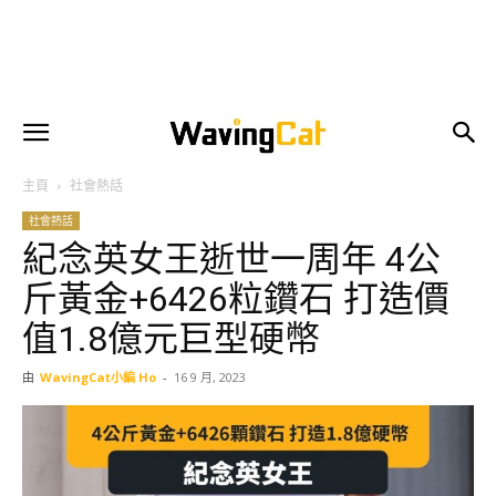
主頁
社會熱話
社會熱話
紀念英女王逝世一周年 4公
斤黃金+6426粒鑽石 打造價
值1.8億元巨型硬幣
由
WavingCat小編 Ho
-
16 9 月, 2023