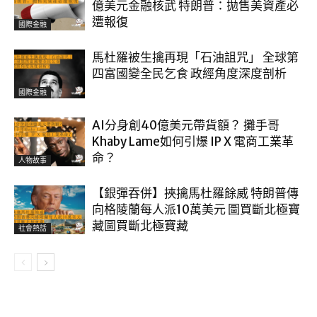
億美元金融核武 特朗普：拋售美資產必
遭報復
國際金融
馬杜羅被生擒再現「石油詛咒」 全球第
四富國變全民乞食 政經角度深度剖析
國際金融
AI分身創40億美元帶貨額？ 攤手哥
Khaby Lame如何引爆 IP X 電商工業革
命？
人物故事
【銀彈吞併】挾擒馬杜羅餘威 特朗普傳
向格陵蘭每人派10萬美元 圖買斷北極寶
藏圖買斷北極寶藏
社會熱話