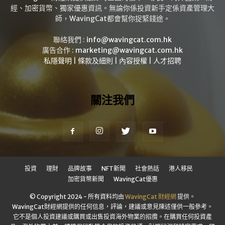
經、加密貨幣、獨家優惠資訊。無論你係投資新手定係資產管理大
師，WavingCat都會幫你捉緊錢途。
聯絡我們 :
info@wavingcat.com.hk
廣告合作 :
marketing@wavingcat.com.hk
私隱聲明
|
條款及細則
|
內容授權
|
人才招聘
關注我們
投資
理財
品牌故事
NFT新聞
社會熱話
港人移民
加密貨幣新聞
WavingCat優惠
© Copyright 2024 - 所有資料均由
WavingCat 財經網
提供。
WavingCat財經網提供的任何信息，評論，建議或意見陳述僅供一般參考。
它不是個人投資建議或購買或出售投資海外物業的招攬。在購買任何投資產