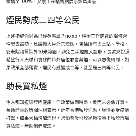
積增至100%，又禁止在銷售點展示煙草產品。
煙民勢成三四等公民
上述措施你以為已經夠嚴厲？no no，積極工作跑數的湯修齊
仲想去盡啲，建議擴大戶外禁煙區，包括所有巴士站、學校、
安老院和醫院外10米範圍，避免二手煙飄入設施，長遠來說還
希望行人天橋和食肆的戶外座位亦會禁煙。可以想像得到，如
果政策全部落實，煙民有感變成二等，甚至是三四等公民！
助長買私煙
係人都知道吸煙唔健康，但政策做到咁盡，反而未必係好事。
長遠煙草政策關注組表示，近年香港私煙氾濫，經濟亦受疫情
打擊，如果大幅增加煙稅，恐怕會吸引煙民轉投地下私煙市場
買私煙，無助他們戒煙。