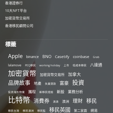
香港證券行
10大NFT平台
加密貨幣交易所
香港移民顧問公司
標籤
Apple
BNO
Casetify
coinbase
binance
Grab
八達通
lalamove
PEQ移民
working holiday
上市
低成本移民
加密貨幣
加拿大
加密貨幣交易所
投資
品牌故事
富豪
地產
失業貸款
攜程
新股
業務分析
投資海外物業
新移民措施
比特幣
消費券
移民
理財
澳洲
滴滴
移民英國
網易
第二家園
移民台灣
移民澳洲
移民監