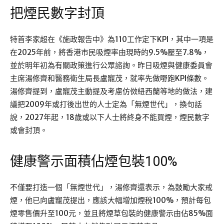
把煙民數字封頂
特首李家超在《施政報告中》為110工作定下KPI，其中一項是
在2025年前，將香港市民吸煙率由現時的9.5%壓至7.8%，
並於明年初為有關政策進行公眾諮詢。昨日吸煙與健康委員會
主席湯修齊和醫務衛生局長盧寵茂，就率先做嘢跑KPI條數。
湯修齊提到，盧寵茂主動提及考慮仿傚紐西蘭等地的做法，建
議把2009年或打後出世的人士定為「無煙世代」，換句話
說，2027年起，18歲或以下人士將終身不能買煙，煙民數字
或會封頂。
健康警示面積佔煙包裝100%
不僅要打造一個「無煙世代」，湯修齊還表示，為鼓勵大家戒
煙，他已向盧寵茂提出，應該大幅增加煙稅100%，預計每包
煙零售價升至100元，並且將煙草包裝的健康警示由佔85%面