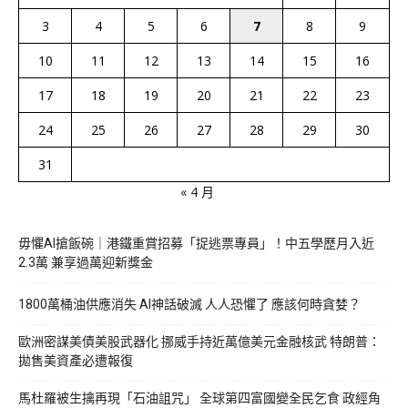
3
4
5
6
7
8
9
10
11
12
13
14
15
16
17
18
19
20
21
22
23
24
25
26
27
28
29
30
31
« 4 月
毋懼AI搶飯碗｜港鐵重賞招募「捉逃票專員」！中五學歷月入近
2.3萬 兼享過萬迎新獎金
1800萬桶油供應消失 AI神話破滅 人人恐懼了 應該何時貪婪？
歐洲密謀美債美股武器化 挪威手持近萬億美元金融核武 特朗普：
拋售美資產必遭報復
馬杜羅被生擒再現「石油詛咒」 全球第四富國變全民乞食 政經角