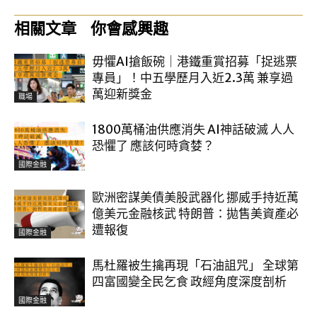
相關文章
你會感興趣
毋懼AI搶飯碗｜港鐵重賞招募「捉逃票
專員」！中五學歷月入近2.3萬 兼享過
萬迎新獎金
職場
1800萬桶油供應消失 AI神話破滅 人人
恐懼了 應該何時貪婪？
國際金融
歐洲密謀美債美股武器化 挪威手持近萬
億美元金融核武 特朗普：拋售美資產必
遭報復
國際金融
馬杜羅被生擒再現「石油詛咒」 全球第
四富國變全民乞食 政經角度深度剖析
國際金融