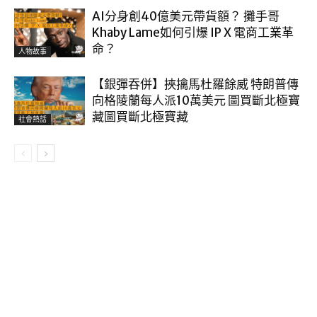
AI分身創40億美元帶貨額？ 攤手哥
Khaby Lame如何引爆 IP X 電商工業革
命？
人物故事
【銀彈吞併】挾擒馬杜羅餘威 特朗普傳
向格陵蘭每人派10萬美元 圖買斷北極寶
藏圖買斷北極寶藏
社會熱話