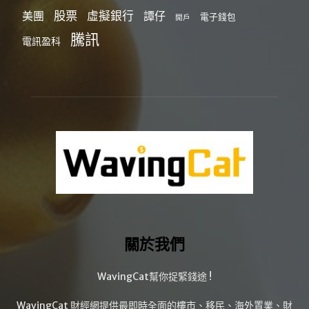
股票
虛擬銀行
美團
譚仔
電子錢包
開戶
騰訊
電訊盈科
關於我們
WavingCat幫你捉緊錢途 !
WavingCat 財經網提供最即時全面的樓市、移民、海外置業、財