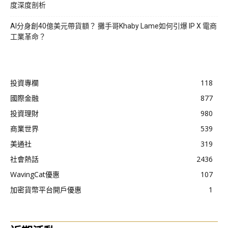
度深度剖析
AI分身創40億美元帶貨額？ 攤手哥Khaby Lame如何引爆 IP X 電商
工業革命？
投資專欄
118
國際金融
877
投資理財
980
商業世界
539
美通社
319
社會熱話
2436
WavingCat優惠
107
加密貨幣平台開戶優惠
1