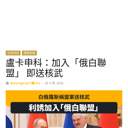
社會熱話
國際金融
盧卡申科：加入「俄白聯
盟」 即送核武
由
WavingCat小編 Ho
-
29 5 月, 2023