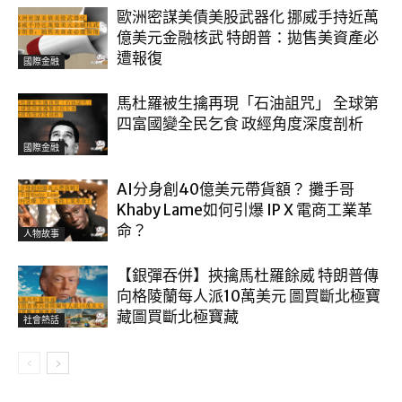
歐洲密謀美債美股武器化 挪威手持近萬
億美元金融核武 特朗普：拋售美資產必
遭報復
國際金融
馬杜羅被生擒再現「石油詛咒」 全球第
四富國變全民乞食 政經角度深度剖析
國際金融
AI分身創40億美元帶貨額？ 攤手哥
Khaby Lame如何引爆 IP X 電商工業革
命？
人物故事
【銀彈吞併】挾擒馬杜羅餘威 特朗普傳
向格陵蘭每人派10萬美元 圖買斷北極寶
藏圖買斷北極寶藏
社會熱話