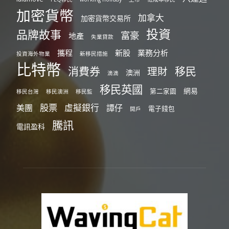
加密貨幣
加拿大
加密貨幣交易所
投資
品牌故事
富豪
地產
失業貸款
攜程
新股
業務分析
投資海外物業
新移民措施
比特幣
消費券
移民
理財
澳洲
滴滴
移民英國
網易
第二家園
移民台灣
移民澳洲
移民監
股票
虛擬銀行
美團
譚仔
電子錢包
開戶
騰訊
電訊盈科