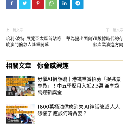
上一篇文章
下一篇文章
哈利•波特: 展覽亞太區首站將
華為提出面向YB數據時代的存
於澳門倫敦人隆重開幕
儲產業演進方向
相關文章
你會感興趣
毋懼AI搶飯碗｜港鐵重賞招募「捉逃票
專員」！中五學歷月入近2.3萬 兼享過
萬迎新獎金
職場
1800萬桶油供應消失 AI神話破滅 人人
恐懼了 應該何時貪婪？
國際金融