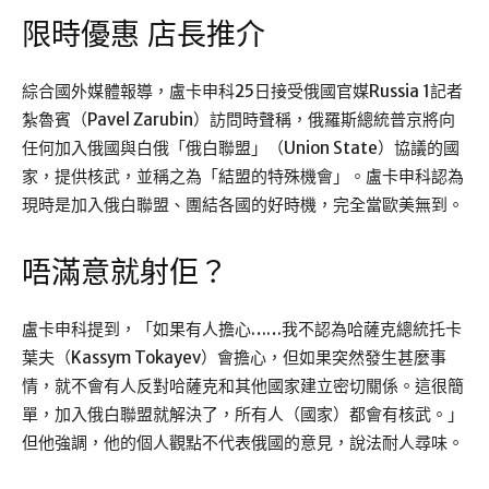
限時優惠 店長推介
綜合國外媒體報導，盧卡申科25日接受俄國官媒Russia 1記者
紮魯賓（Pavel Zarubin）訪問時聲稱，俄羅斯總統普京將向
任何加入俄國與白俄「俄白聯盟」（Union State）協議的國
家，提供核武，並稱之為「結盟的特殊機會」。盧卡申科認為
現時是加入俄白聯盟、團結各國的好時機，完全當歐美無到。
唔滿意就射佢？
盧卡申科提到，「如果有人擔心……我不認為哈薩克總統托卡
葉夫（Kassym Tokayev）會擔心，但如果突然發生甚麼事
情，就不會有人反對哈薩克和其他國家建立密切關係。這很簡
單，加入俄白聯盟就解決了，所有人（國家）都會有核武。」
但他強調，他的個人觀點不代表俄國的意見，說法耐人尋味。