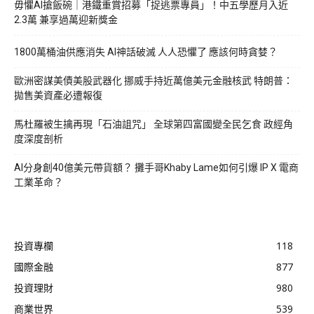
毋懼AI搶飯碗｜港鐵重賞招募「捉逃票專員」！中五學歷月入近
2.3萬 兼享過萬迎新獎金
1800萬桶油供應消失 AI神話破滅 人人恐懼了 應該何時貪婪？
歐洲密謀美債美股武器化 挪威手持近萬億美元金融核武 特朗普：
拋售美資產必遭報復
馬杜羅被生擒再現「石油詛咒」 全球第四富國變全民乞食 政經角
度深度剖析
AI分身創40億美元帶貨額？ 攤手哥Khaby Lame如何引爆 IP X 電商
工業革命？
投資專欄
118
國際金融
877
投資理財
980
商業世界
539