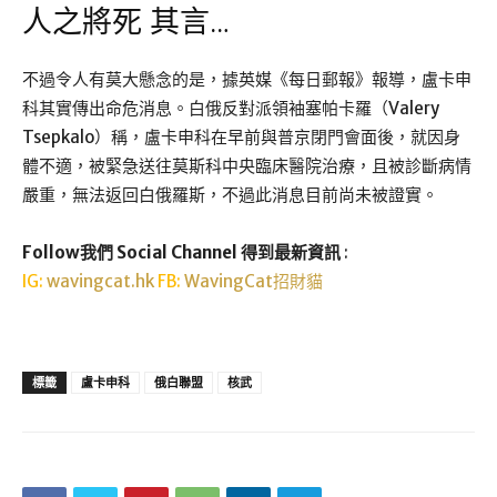
人之將死 其言…
不過令人有莫大懸念的是，據英媒《每日郵報》報導，盧卡申
科其實傳出命危消息。白俄反對派領袖塞帕卡羅（Valery
Tsepkalo）稱，盧卡申科在早前與普京閉門會面後，就因身
體不適，被緊急送往莫斯科中央臨床醫院治療，且被診斷病情
嚴重，無法返回白俄羅斯，不過此消息目前尚未被證實。
Follow我們 Social Channel 得到最新資訊
:
IG:
wavingcat.hk
FB:
WavingCat招財貓
標籤
盧卡申科
俄白聯盟
核武