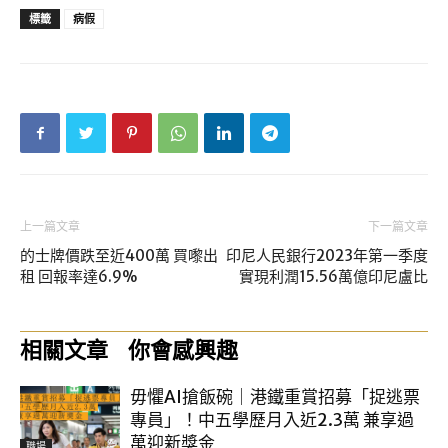
標籤
病假
上一篇文章
下一篇文章
的士牌價跌至近400萬 買嚟出
印尼人民銀行2023年第一季度
租 回報率達6.9%
實現利潤15.56萬億印尼盧比
相關文章
你會感興趣
毋懼AI搶飯碗｜港鐵重賞招募「捉逃票
專員」！中五學歷月入近2.3萬 兼享過
萬迎新獎金
職場