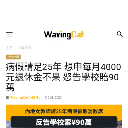
主頁
社會熱話
社會熱話
病假請足25年 想申每月4000
元退休金不果 怒告學校賠90
萬
由
WavingCat小編 Ho
-
5 5 月, 2023