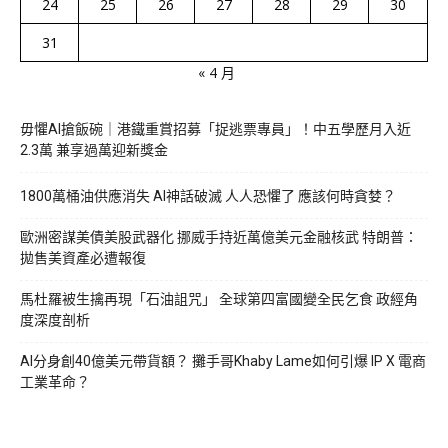
24
25
26
27
28
29
30
31
« 4 月
毋懼AI搶飯碗｜港鐵重賞招募「捉逃票專員」！中五學歷月入近
2.3萬 兼享過萬迎新獎金
1800萬桶油供應消失 AI神話破滅 人人恐懼了 應該何時貪婪？
歐洲密謀美債美股武器化 挪威手持近萬億美元金融核武 特朗普：
拋售美資產必遭報復
馬杜羅被生擒再現「石油詛咒」 全球第四富國變全民乞食 政經角
度深度剖析
AI分身創40億美元帶貨額？ 攤手哥Khaby Lame如何引爆 IP X 電商
工業革命？