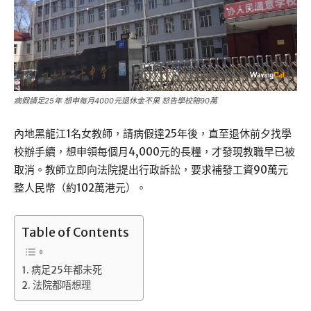
病假請足25年 想申每月4000元退休金不果 怒告學校賠90萬
內地黑龍江1名女教師，請病假達25年後，直至退休前夕找學
校辦手續，想申領每個月4,000元的長糧，才發現教職早已被
取消。教師立即向法院提出行政訴訟，要求補發工資90萬元
整人民幣（約102萬港元）。
Table of Contents
病足25年都未死
法院都唔想理