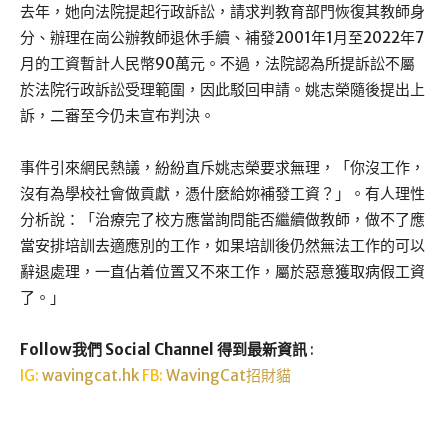
去年，她向法院提起行政訴訟，請求判教育部門恢復其教師身
分、辦理在崗公辦教師退休手續、補發2001年1月至2022年7
月的工資暫計人民幣90萬元。不過，法院認為所提訴訟不屬
於法院行政訴訟受理範圍，因此駁回申請。姚志榮隨後提出上
訴，二審至今仍未宣布判決。
事件引來網民熱議，紛紛直斥姚志榮要求無理，「你沒工作，
沒有為學校社會做貢獻，憑什麼給妳補發工資？」。有人理性
分析說：「治療完了校方應當詢問能否繼續做教師，做不了應
當安排培訓去適應別的工作，如果培訓後仍然無法工作的可以
辭退處理，一直佔着位置又不來工作，屬於惡意獲取病假工資
了。」
Follow我們 Social Channel 得到最新資訊
:
IG:
wavingcat.hk
FB:
WavingCat招財貓