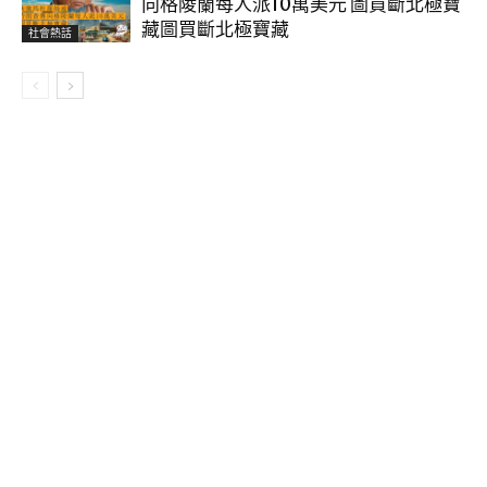
向格陵蘭每人派10萬美元 圖買斷北極寶
藏圖買斷北極寶藏
社會熱話