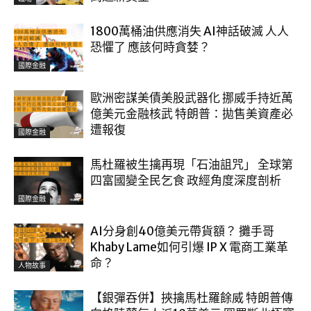
1800萬桶油供應消失 AI神話破滅 人人
恐懼了 應該何時貪婪？
國際金融
歐洲密謀美債美股武器化 挪威手持近萬
億美元金融核武 特朗普：拋售美資產必
遭報復
國際金融
馬杜羅被生擒再現「石油詛咒」 全球第
四富國變全民乞食 政經角度深度剖析
國際金融
AI分身創40億美元帶貨額？ 攤手哥
Khaby Lame如何引爆 IP X 電商工業革
命？
人物故事
【銀彈吞併】挾擒馬杜羅餘威 特朗普傳