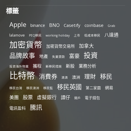
標籤
Apple
BNO
Casetify
coinbase
binance
Grab
八達通
lalamove
PEQ移民
working holiday
上市
低成本移民
加密貨幣
加拿大
加密貨幣交易所
投資
品牌故事
富豪
地產
失業貸款
攜程
新股
業務分析
投資海外物業
新移民措施
比特幣
消費券
移民
理財
澳洲
滴滴
移民英國
網易
第二家園
移民台灣
移民澳洲
移民監
股票
虛擬銀行
美團
譚仔
電子錢包
開戶
騰訊
電訊盈科