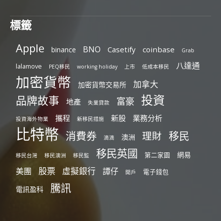
標籤
Apple
BNO
Casetify
coinbase
binance
Grab
八達通
lalamove
PEQ移民
working holiday
上市
低成本移民
加密貨幣
加拿大
加密貨幣交易所
投資
品牌故事
富豪
地產
失業貸款
攜程
新股
業務分析
投資海外物業
新移民措施
比特幣
消費券
移民
理財
澳洲
滴滴
移民英國
網易
第二家園
移民台灣
移民澳洲
移民監
股票
虛擬銀行
美團
譚仔
電子錢包
開戶
騰訊
電訊盈科