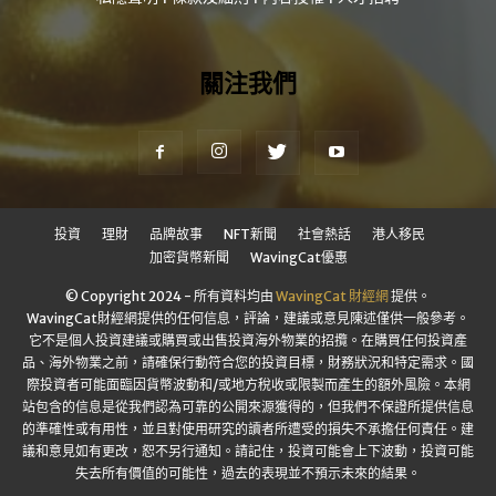
關注我們
投資
理財
品牌故事
NFT新聞
社會熱話
港人移民
加密貨幣新聞
WavingCat優惠
© Copyright 2024 - 所有資料均由
WavingCat 財經網
提供。
WavingCat財經網提供的任何信息，評論，建議或意見陳述僅供一般參考。
它不是個人投資建議或購買或出售投資海外物業的招攬。在購買任何投資產
品、海外物業之前，請確保行動符合您的投資目標，財務狀況和特定需求。國
際投資者可能面臨因貨幣波動和/或地方稅收或限製而產生的額外風險。本網
站包含的信息是從我們認為可靠的公開來源獲得的，但我們不保證所提供信息
的準確性或有用性，並且對使用研究的讀者所遭受的損失不承擔任何責任。建
議和意見如有更改，恕不另行通知。請記住，投資可能會上下波動，投資可能
失去所有價值的可能性，過去的表現並不預示未來的結果。