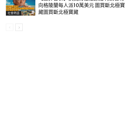
向格陵蘭每人派10萬美元 圖買斷北極寶
藏圖買斷北極寶藏
社會熱話