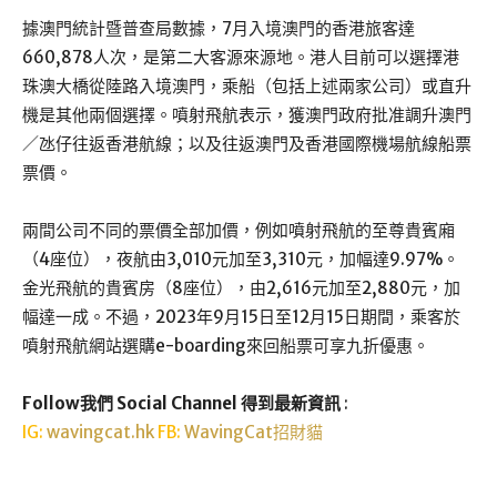
據澳門統計暨普查局數據，7月入境澳門的香港旅客達
660,878人次，是第二大客源來源地。港人目前可以選擇港
珠澳大橋從陸路入境澳門，乘船（包括上述兩家公司）或直升
機是其他兩個選擇。噴射飛航表示，獲澳門政府批准調升澳門
／氹仔往返香港航線；以及往返澳門及香港國際機場航線船票
票價。
兩間公司不同的票價全部加價，例如噴射飛航的至尊貴賓廂
（4座位），夜航由3,010元加至3,310元，加幅達9.97%。
金光飛航的貴賓房（8座位），由2,616元加至2,880元，加
幅達一成。不過，2023年9月15日至12月15日期間，乘客於
噴射飛航網站選購e-boarding來回船票可享九折優惠。
Follow我們 Social Channel 得到最新資訊
:
IG:
wavingcat.hk
FB:
WavingCat招財貓