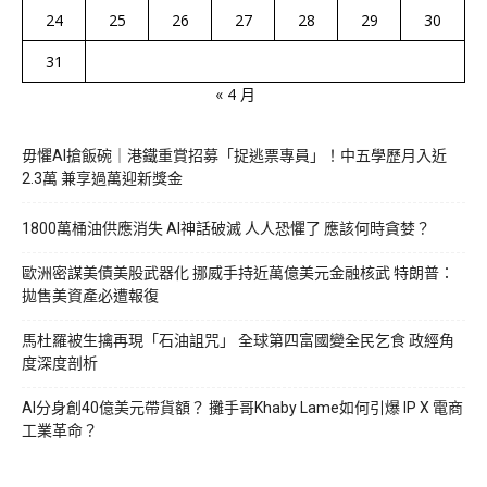
24
25
26
27
28
29
30
31
« 4 月
毋懼AI搶飯碗｜港鐵重賞招募「捉逃票專員」！中五學歷月入近
2.3萬 兼享過萬迎新獎金
1800萬桶油供應消失 AI神話破滅 人人恐懼了 應該何時貪婪？
歐洲密謀美債美股武器化 挪威手持近萬億美元金融核武 特朗普：
拋售美資產必遭報復
馬杜羅被生擒再現「石油詛咒」 全球第四富國變全民乞食 政經角
度深度剖析
AI分身創40億美元帶貨額？ 攤手哥Khaby Lame如何引爆 IP X 電商
工業革命？