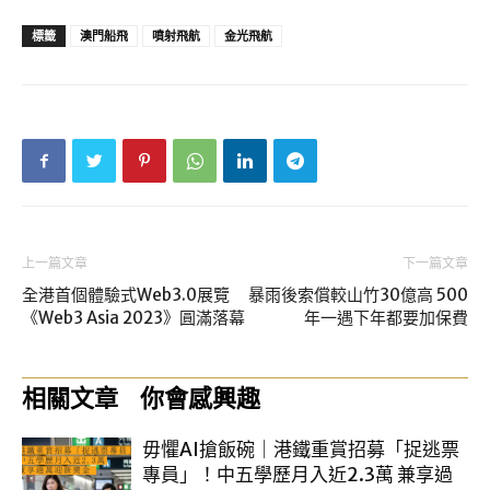
標籤
澳門船飛
噴射飛航
金光飛航
上一篇文章
下一篇文章
全港首個體驗式Web3.0展覽
暴雨後索償較山竹30億高 500
《Web3 Asia 2023》圓滿落幕
年一遇下年都要加保費
相關文章
你會感興趣
毋懼AI搶飯碗｜港鐵重賞招募「捉逃票
專員」！中五學歷月入近2.3萬 兼享過