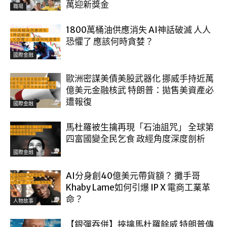
萬迎新獎金
職場
1800萬桶油供應消失 AI神話破滅 人人
恐懼了 應該何時貪婪？
國際金融
歐洲密謀美債美股武器化 挪威手持近萬
億美元金融核武 特朗普：拋售美資產必
遭報復
國際金融
馬杜羅被生擒再現「石油詛咒」 全球第
四富國變全民乞食 政經角度深度剖析
國際金融
AI分身創40億美元帶貨額？ 攤手哥
Khaby Lame如何引爆 IP X 電商工業革
命？
人物故事
【銀彈吞併】挾擒馬杜羅餘威 特朗普傳