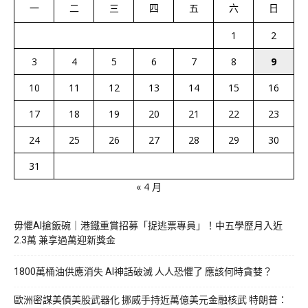
一
二
三
四
五
六
日
1
2
3
4
5
6
7
8
9
10
11
12
13
14
15
16
17
18
19
20
21
22
23
24
25
26
27
28
29
30
31
« 4 月
毋懼AI搶飯碗｜港鐵重賞招募「捉逃票專員」！中五學歷月入近
2.3萬 兼享過萬迎新獎金
1800萬桶油供應消失 AI神話破滅 人人恐懼了 應該何時貪婪？
歐洲密謀美債美股武器化 挪威手持近萬億美元金融核武 特朗普：