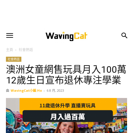
主頁
社會熱話
社會熱話
澳洲女童網售玩具月入100萬
12歲生日宣布退休專注學業
由
WavingCat小編 Ho
-
6 8 月, 2023