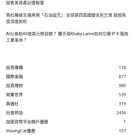
拋售美資產必遭報復
馬杜羅被生擒再現「石油詛咒」 全球第四富國變全民乞食 政經角
度深度剖析
AI分身創40億美元帶貨額？ 攤手哥Khaby Lame如何引爆 IP X 電商
工業革命？
投資專欄
118
國際金融
877
投資理財
980
商業世界
539
美通社
319
社會熱話
2436
加密貨幣平台開戶優惠
1
WavingCat優惠
107