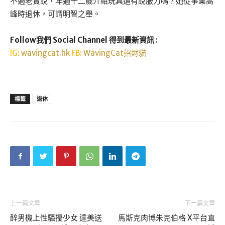
不過老實說，年過十二歲介紹玩具還有說服力嗎？她從事業高
峰時退休，可謂明智之舉。
Follow我們 Social Channel 得到最新資訊
:
IG:
wavingcat.hk
FB:
WavingCat招財貓
標籤
退休
上一篇文章
下一篇文章
醉男機上性騷擾少女 達美送
馬斯克肉博朱克伯格 X平台直