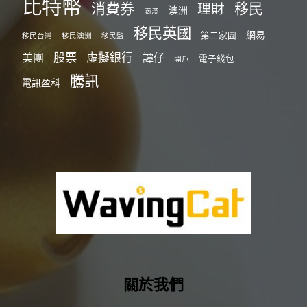
比特幣
消費券
移民
理財
澳洲
滴滴
移民英國
網易
第二家園
移民台灣
移民澳洲
移民監
股票
虛擬銀行
美團
譚仔
電子錢包
開戶
騰訊
電訊盈科
關於我們