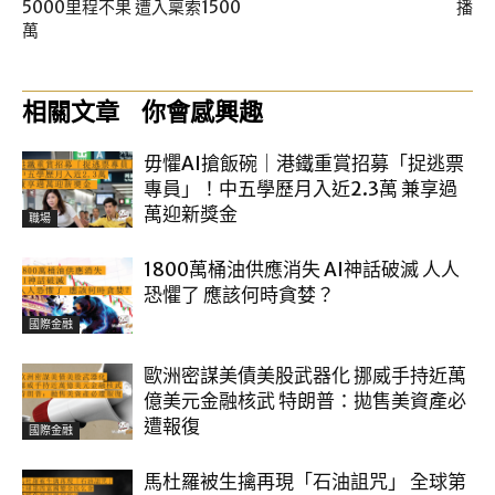
5000里程不果 遭入稟索1500
播
萬
相關文章
你會感興趣
毋懼AI搶飯碗｜港鐵重賞招募「捉逃票
專員」！中五學歷月入近2.3萬 兼享過
萬迎新獎金
職場
1800萬桶油供應消失 AI神話破滅 人人
恐懼了 應該何時貪婪？
國際金融
歐洲密謀美債美股武器化 挪威手持近萬
億美元金融核武 特朗普：拋售美資產必
遭報復
國際金融
馬杜羅被生擒再現「石油詛咒」 全球第