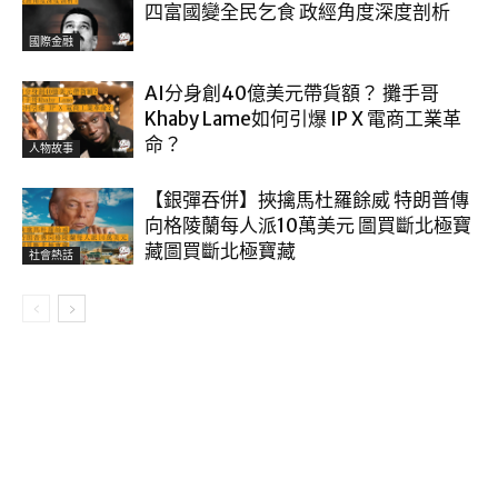
四富國變全民乞食 政經角度深度剖析
國際金融
AI分身創40億美元帶貨額？ 攤手哥
Khaby Lame如何引爆 IP X 電商工業革
命？
人物故事
【銀彈吞併】挾擒馬杜羅餘威 特朗普傳
向格陵蘭每人派10萬美元 圖買斷北極寶
藏圖買斷北極寶藏
社會熱話