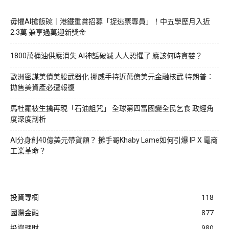
毋懼AI搶飯碗｜港鐵重賞招募「捉逃票專員」！中五學歷月入近
2.3萬 兼享過萬迎新獎金
1800萬桶油供應消失 AI神話破滅 人人恐懼了 應該何時貪婪？
歐洲密謀美債美股武器化 挪威手持近萬億美元金融核武 特朗普：
拋售美資產必遭報復
馬杜羅被生擒再現「石油詛咒」 全球第四富國變全民乞食 政經角
度深度剖析
AI分身創40億美元帶貨額？ 攤手哥Khaby Lame如何引爆 IP X 電商
工業革命？
投資專欄
118
國際金融
877
投資理財
980