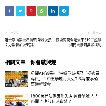
上一篇文章
下一篇文章
港金融指數被星爬頭 陳茂波撰
觀塘驚現全港最平$19三餸飯
文力數新加坡5弱點
網民大讚阿婆派福利
相關文章
你會感興趣
毋懼AI搶飯碗｜港鐵重賞招募「捉逃票
專員」！中五學歷月入近2.3萬 兼享過
萬迎新獎金
職場
1800萬桶油供應消失 AI神話破滅 人人
恐懼了 應該何時貪婪？