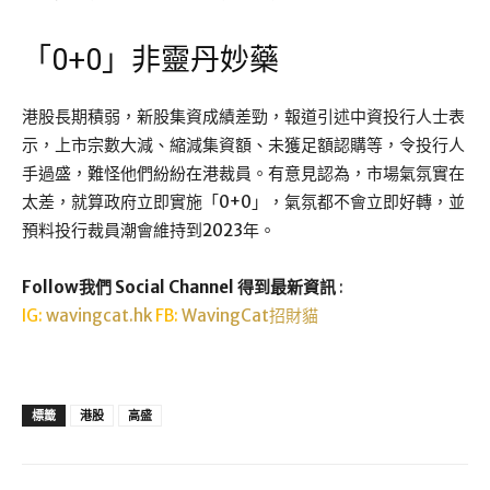
「0+0」非靈丹妙藥
港股長期積弱，新股集資成績差勁，報道引述中資投行人士表
示，上市宗數大減、縮減集資額、未獲足額認購等，令投行人
手過盛，難怪他們紛紛在港裁員。有意見認為，市場氣氛實在
太差，就算政府立即實施「0+0」，氣氛都不會立即好轉，並
預料投行裁員潮會維持到2023年。
Follow我們 Social Channel 得到最新資訊
:
IG:
wavingcat.hk
FB:
WavingCat招財貓
標籤
港股
高盛