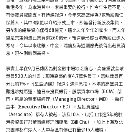
香港多年，為本港其中一家最重要的投行，惟今年生意不足，
有傳裁員減開支。有傳媒報道，今年來高盛僅為7家新股擔任
保薦人，其中3家更以介紹形式上市，即無發行新股及集資，
另4家的總集資亦僅得68億元，遠比去年全年21家少，而去年
單是京東物流已集資逾260億元。報道更形容香港新股已步入
寒冬，今年以來瑞銀、中金、瑞信及海通國際先後傳出裁員消
息，現在則輪到高盛。
事實上早在9月已傳因為對金融市場缺乏信心，高盛重啟全球
裁員500人的計畫；現時高盛約有4.7萬名員工，意味裁員百
分比約1%。《星島頭條》報道引述消息指，本港的高盛員工
難逃炒魷厄運，連日來投資銀行、股票資本市場（ECM）部
門，所屬的董事總經理（Managing Director，MD）、執行
董事（Executive Director，ED），及投資經理
（Associate）都有人被裁，涉及10人，包括工作逾5年的駐
港投資銀行部董事總經理儲朝陽（Bill Chu），加上上海及北
京團隊都有炒人，大中華區有傳已有最少15人離職。