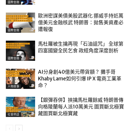
國際金融
歐洲密謀美債美股武器化 挪威手持近萬
億美元金融核武 特朗普：拋售美資產必
遭報復
國際金融
馬杜羅被生擒再現「石油詛咒」 全球第
四富國變全民乞食 政經角度深度剖析
國際金融
AI分身創40億美元帶貨額？ 攤手哥
Khaby Lame如何引爆 IP X 電商工業革
命？
人物故事
【銀彈吞併】挾擒馬杜羅餘威 特朗普傳
向格陵蘭每人派10萬美元 圖買斷北極寶
藏圖買斷北極寶藏
社會熱話