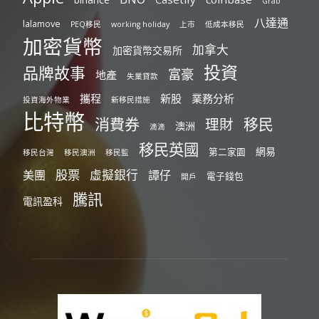
Grab
八達通
lalamove
PEQ移民
working holiday
上市
低成本移民
加密貨幣
加拿大
加密貨幣交易所
投資
品牌故事
富豪
地產
失業貸款
攜程
新股
業務分析
投資海外物業
新移民措施
比特幣
消費券
移民
理財
澳洲
滴滴
移民英國
網易
第二家園
移民台灣
移民澳洲
移民監
股票
虛擬銀行
美團
譚仔
電子錢包
開戶
騰訊
電訊盈科