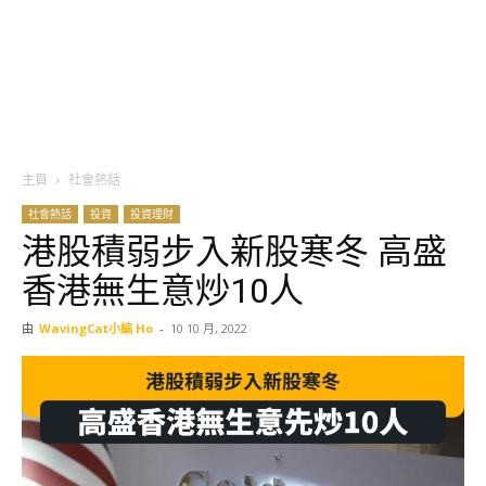
主頁
社會熱話
社會熱話
投資
投資理財
港股積弱步入新股寒冬 高盛
香港無生意炒10人
由
WavingCat小編 Ho
-
10 10 月, 2022