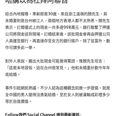
唔講以為杜拜阿聯酋
綜合內地報導，準新郎是30歲、來自浙江溫嶺的顏先生，其
未婚妻則是台州椒江人，兩個地方香港人都不太熟悉。顏先生
表示，訂婚儀式上的現金一共多達998萬元，銀行聯繫了押運
公司將現金送到現場。訂婚結束後，該批現金會再由押運公司
人員運至銀行，再直接存至女方的銀行賬戶，除了弦富外，動
作可謂多此一舉。
對外人來說，搬出大批現金可能覺得驚訝，惟顏先生坦言：
「這是本地習俗，這在台州很常見。」他和未婚妻計劃今年年
底結婚。
事件引起網民熱議，不少人認為這種觀念如進一步提倡，就是
全中國的男人變得沒勇氣結婚，至於女人則被灌輸成彩禮多少
等於自我價值。
Follow我們 Social Channel 得到最新資訊
: