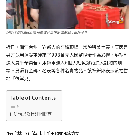
淅江訂婚彩禮998元 出動運鈔車押款 準新郎：當地常見
近日，浙江台州一對新人的訂婚現場非常誇張兼土豪，原因是
男方竟用運鈔車運來了998萬元人民幣現金作為彩禮，4名押
運人員千辛萬苦，用拖車運入6個大紅色錢箱進入訂婚的現
場。另還有金磚、名表等各種名貴物品。該準新郎表示這在當
地「很常見」。
Table of Contents
唔講以為杜拜阿聯酋