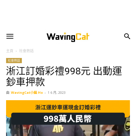
主頁
社會熱話
社會熱話
淅江訂婚彩禮998元 出動運
鈔車押款
由
WavingCat小編 Ho
-
1 6 月, 2023