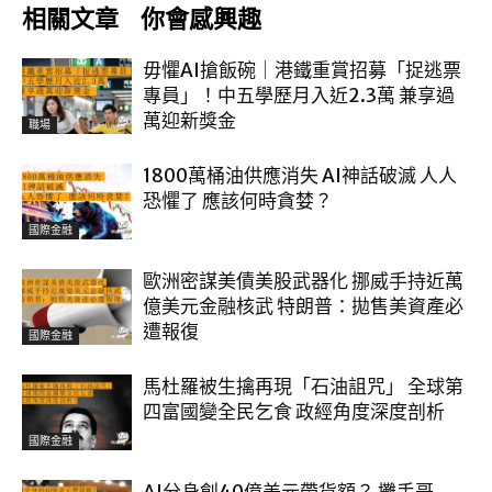
相關文章
你會感興趣
毋懼AI搶飯碗｜港鐵重賞招募「捉逃票
專員」！中五學歷月入近2.3萬 兼享過
萬迎新獎金
職場
1800萬桶油供應消失 AI神話破滅 人人
恐懼了 應該何時貪婪？
國際金融
歐洲密謀美債美股武器化 挪威手持近萬
億美元金融核武 特朗普：拋售美資產必
遭報復
國際金融
馬杜羅被生擒再現「石油詛咒」 全球第
四富國變全民乞食 政經角度深度剖析
國際金融