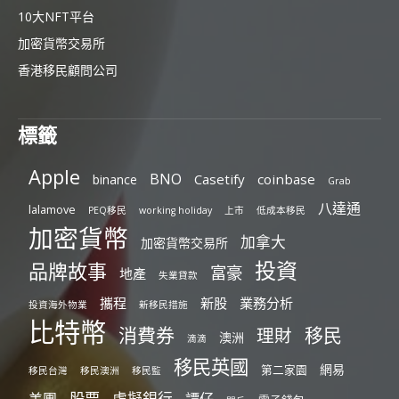
10大NFT平台
加密貨幣交易所
香港移民顧問公司
標籤
Apple
BNO
Casetify
coinbase
binance
Grab
八達通
lalamove
PEQ移民
working holiday
上市
低成本移民
加密貨幣
加拿大
加密貨幣交易所
投資
品牌故事
富豪
地產
失業貸款
攜程
新股
業務分析
投資海外物業
新移民措施
比特幣
消費券
移民
理財
澳洲
滴滴
移民英國
網易
第二家園
移民台灣
移民澳洲
移民監
股票
虛擬銀行