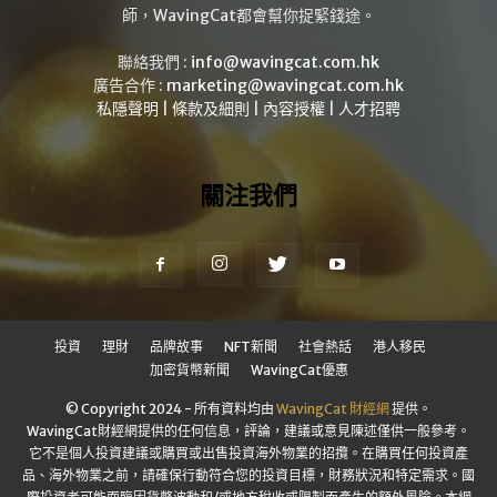
師，WavingCat都會幫你捉緊錢途。
聯絡我們 :
info@wavingcat.com.hk
廣告合作 :
marketing@wavingcat.com.hk
私隱聲明
|
條款及細則
|
內容授權
|
人才招聘
關注我們
投資
理財
品牌故事
NFT新聞
社會熱話
港人移民
加密貨幣新聞
WavingCat優惠
© Copyright 2024 - 所有資料均由
WavingCat 財經網
提供。
WavingCat財經網提供的任何信息，評論，建議或意見陳述僅供一般參考。
它不是個人投資建議或購買或出售投資海外物業的招攬。在購買任何投資產
品、海外物業之前，請確保行動符合您的投資目標，財務狀況和特定需求。國