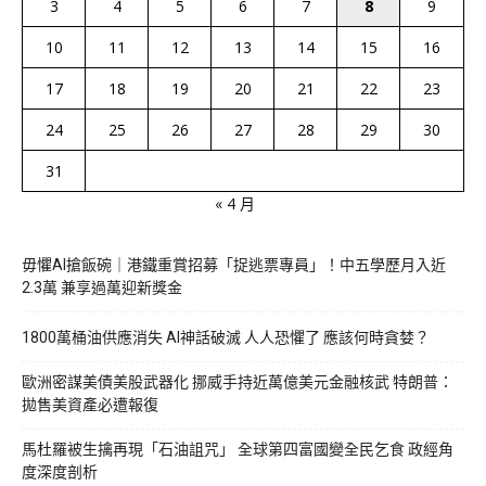
3
4
5
6
7
8
9
10
11
12
13
14
15
16
17
18
19
20
21
22
23
24
25
26
27
28
29
30
31
« 4 月
毋懼AI搶飯碗｜港鐵重賞招募「捉逃票專員」！中五學歷月入近
2.3萬 兼享過萬迎新獎金
1800萬桶油供應消失 AI神話破滅 人人恐懼了 應該何時貪婪？
歐洲密謀美債美股武器化 挪威手持近萬億美元金融核武 特朗普：
拋售美資產必遭報復
馬杜羅被生擒再現「石油詛咒」 全球第四富國變全民乞食 政經角
度深度剖析