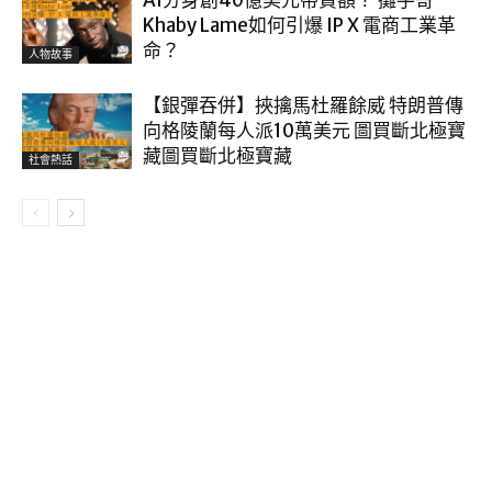
AI分身創40億美元帶貨額？ 攤手哥
Khaby Lame如何引爆 IP X 電商工業革
命？
人物故事
【銀彈吞併】挾擒馬杜羅餘威 特朗普傳
向格陵蘭每人派10萬美元 圖買斷北極寶
藏圖買斷北極寶藏
社會熱話