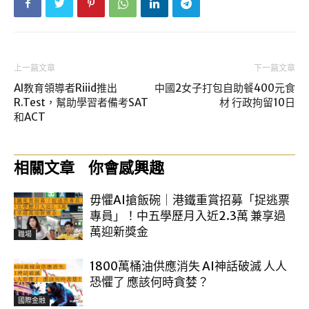
上一篇文章
下一篇文章
AI教育領導者Riiid推出
中國2女子打包自助餐400元食
R.Test，幫助學習者備考SAT
材 行政拘留10日
和ACT
相關文章
你會感興趣
毋懼AI搶飯碗｜港鐵重賞招募「捉逃票
專員」！中五學歷月入近2.3萬 兼享過
萬迎新獎金
職場
1800萬桶油供應消失 AI神話破滅 人人
恐懼了 應該何時貪婪？
國際金融