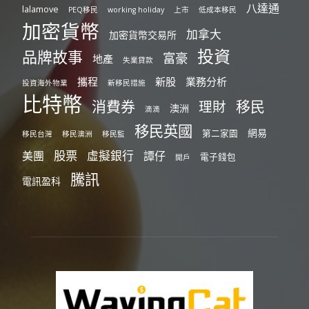
八達通
lalamove
PEQ移民
working holiday
上市
低成本移民
加密貨幣
加拿大
加密貨幣交易所
投資
品牌故事
富豪
地產
失業貸款
攜程
新股
業務分析
投資海外物業
新移民措施
比特幣
消費券
移民
理財
澳洲
滴滴
移民英國
網易
第二家園
移民台灣
移民澳洲
移民監
股票
虛擬銀行
美團
譚仔
電子錢包
開戶
騰訊
電訊盈科