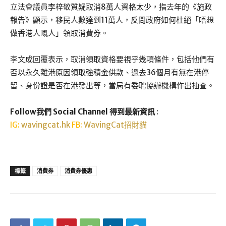
立法會議員李梓敬質疑取消8萬人資格太少，指去年的《施政
報告》顯示，移民人數達到11萬人，反問政府如何杜絕「唔想
做香港人嘅人」領取消費券。
李文成回覆表示，取消領取資格要視乎幾項條件，包括他們有
否以永久離港原因領取強積金供款、過去36個月有無在港停
留、身份證是否在港發出等，當局有委聘協辦機構作出抽查。
Follow我們 Social Channel 得到最新資訊
:
IG:
wavingcat.hk
FB:
WavingCat招財貓
標籤
消費券
消費券優惠