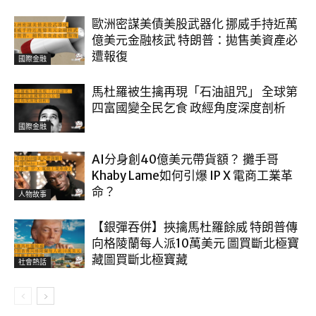
歐洲密謀美債美股武器化 挪威手持近萬
億美元金融核武 特朗普：拋售美資產必
遭報復
國際金融
馬杜羅被生擒再現「石油詛咒」 全球第
四富國變全民乞食 政經角度深度剖析
國際金融
AI分身創40億美元帶貨額？ 攤手哥
Khaby Lame如何引爆 IP X 電商工業革
命？
人物故事
【銀彈吞併】挾擒馬杜羅餘威 特朗普傳
向格陵蘭每人派10萬美元 圖買斷北極寶
藏圖買斷北極寶藏
社會熱話