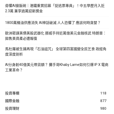
毋懼AI搶飯碗｜港鐵重賞招募「捉逃票專員」！中五學歷月入近
2.3萬 兼享過萬迎新獎金
1800萬桶油供應消失 AI神話破滅 人人恐懼了 應該何時貪婪？
歐洲密謀美債美股武器化 挪威手持近萬億美元金融核武 特朗普：
拋售美資產必遭報復
馬杜羅被生擒再現「石油詛咒」 全球第四富國變全民乞食 政經角
度深度剖析
AI分身創40億美元帶貨額？ 攤手哥Khaby Lame如何引爆 IP X 電商
工業革命？
投資專欄
118
國際金融
877
投資理財
980