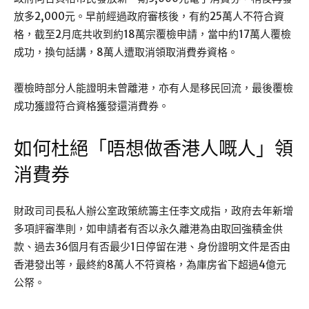
放多2,000元。早前經過政府審核後，有約25萬人不符合資
格，截至2月底共收到約18萬宗覆檢申請，當中約17萬人覆檢
成功，換句話講，8萬人遭取消領取消費券資格。
覆檢時部分人能證明未曾離港，亦有人是移民回流，最後覆檢
成功獲證符合資格獲發還消費券。
如何杜絕「唔想做香港人嘅人」領
消費券
財政司司長私人辦公室政策統籌主任李文成指，政府去年新增
多項評審準則，如申請者有否以永久離港為由取回強積金供
款、過去36個月有否最少1日停留在港、身份證明文件是否由
香港發出等，最終約8萬人不符資格，為庫房省下超過4億元
公帑。