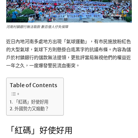
河南村鎮銀行無法取款 數百億人仔失保障
近日內地河南多處地方出現「氣球運動」，有市民施放粉紅色
的大型氣球，氣球下方則懸掛白底黑字的抗議布條。內容為儲
戶於村鎮銀行的儲款無法提領，更批評當局無視他們的權益近
一年之久，一度爆發警民流血衝突。
Table of Contents
「紅碼」好使好用
外國勢力又煽動？
「紅碼」好使好用