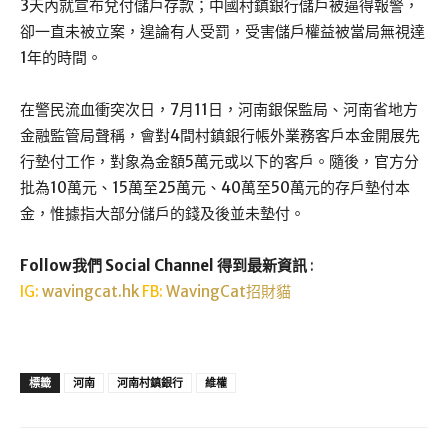
3天內就宣布兌付儲戶存款；中國村鎮銀行儲戶被逼得報警，
卻一直未被立案，遑論有人受罰，受害儲戶權益被當局無視達
1年的時間。
在警民流血衝突次日，7月11日，河南銀保監局、河南省地方
金融監管局聲稱，會對4間村鎮銀行帳外業務客戶本金開展先
行墊付工作，對象為金額5萬元或以下的客戶。隨後，官方分
批為10萬元、15萬至25萬元、40萬至50萬元的存戶墊付本
金，惟據指大部分儲戶的錢及後並未墊付。
Follow我們 Social Channel 得到最新資訊
:
IG:
wavingcat.hk
FB:
WavingCat招財貓
標籤
河南
河南村鎮銀行
維權