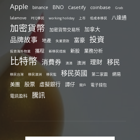
Apple
BNO
Casetify
coinbase
binance
Grab
八達通
lalamove
PEQ移民
working holiday
上市
低成本移民
加密貨幣
加拿大
加密貨幣交易所
投資
品牌故事
富豪
地產
失業貸款
攜程
新股
業務分析
投資海外物業
新移民措施
比特幣
消費券
移民
理財
澳洲
滴滴
移民英國
網易
第二家園
移民台灣
移民澳洲
移民監
股票
虛擬銀行
美團
譚仔
電子錢包
開戶
騰訊
電訊盈科