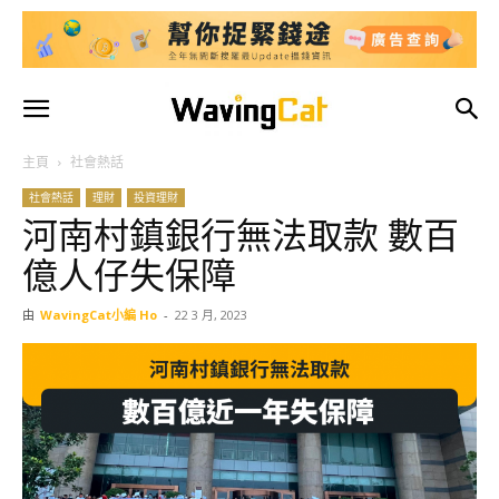
主頁
社會熱話
社會熱話
理財
投資理財
河南村鎮銀行無法取款 數百
億人仔失保障
由
WavingCat小編 Ho
-
22 3 月, 2023