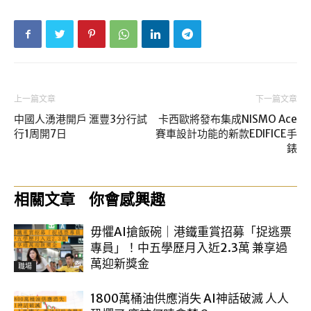
上一篇文章
下一篇文章
中國人湧港開戶 滙豐3分行試
卡西歐將發布集成NISMO Ace
行1周開7日
賽車設計功能的新款EDIFICE手
錶
相關文章
你會感興趣
毋懼AI搶飯碗｜港鐵重賞招募「捉逃票
專員」！中五學歷月入近2.3萬 兼享過
萬迎新獎金
職場
1800萬桶油供應消失 AI神話破滅 人人