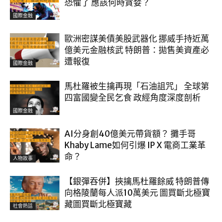
恐懼了 應該何時貪婪？
國際金融
歐洲密謀美債美股武器化 挪威手持近萬
億美元金融核武 特朗普：拋售美資產必
遭報復
國際金融
馬杜羅被生擒再現「石油詛咒」 全球第
四富國變全民乞食 政經角度深度剖析
國際金融
AI分身創40億美元帶貨額？ 攤手哥
Khaby Lame如何引爆 IP X 電商工業革
命？
人物故事
【銀彈吞併】挾擒馬杜羅餘威 特朗普傳
向格陵蘭每人派10萬美元 圖買斷北極寶
藏圖買斷北極寶藏
社會熱話