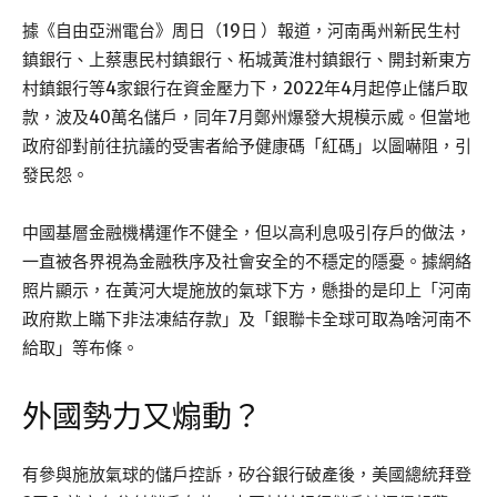
據《自由亞洲電台》周日（19日 ）報道，河南禹州新民生村
鎮銀行、上蔡惠民村鎮銀行、柘城黃淮村鎮銀行、開封新東方
村鎮銀行等4家銀行在資金壓力下，2022年4月起停止儲戶取
款，波及40萬名儲戶，同年7月鄭州爆發大規模示威。但當地
政府卻對前往抗議的受害者給予健康碼「紅碼」以圖嚇阻，引
發民怨。
中國基層金融機構運作不健全，但以高利息吸引存戶的做法，
一直被各界視為金融秩序及社會安全的不穩定的隱憂。據網絡
照片顯示，在黃河大堤施放的氣球下方，懸掛的是印上「河南
政府欺上瞞下非法凍結存款」及「銀聯卡全球可取為啥河南不
給取」等布條。
外國勢力又煽動？
有參與施放氣球的儲戶控訴，矽谷銀行破產後，美國總統拜登