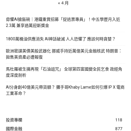
« 4 月
毋懼AI搶飯碗｜港鐵重賞招募「捉逃票專員」！中五學歷月入近
2.3萬 兼享過萬迎新獎金
1800萬桶油供應消失 AI神話破滅 人人恐懼了 應該何時貪婪？
歐洲密謀美債美股武器化 挪威手持近萬億美元金融核武 特朗普：
拋售美資產必遭報復
馬杜羅被生擒再現「石油詛咒」 全球第四富國變全民乞食 政經角
度深度剖析
AI分身創40億美元帶貨額？ 攤手哥Khaby Lame如何引爆 IP X 電商
工業革命？
投資專欄
118
國際金融
877